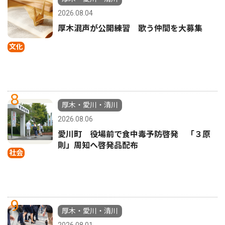
2026.08.04
厚木混声が公開練習 歌う仲間を大募集
文化
8
厚木・愛川・清川
2026.08.06
愛川町 役場前で食中毒予防啓発 「３原
則」周知へ啓発品配布
社会
9
厚木・愛川・清川