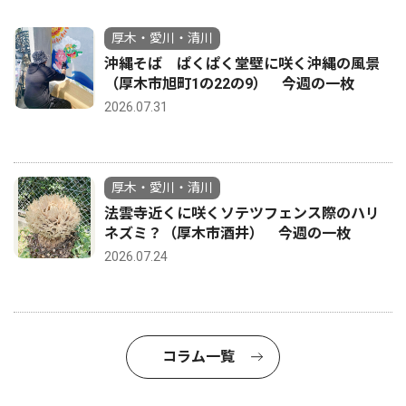
厚木・愛川・清川
沖縄そば ぱくぱく堂壁に咲く沖縄の風景
（厚木市旭町1の22の9） 今週の一枚
2026.07.31
厚木・愛川・清川
法雲寺近くに咲くソテツフェンス際のハリ
ネズミ？（厚木市酒井） 今週の一枚
2026.07.24
コラム一覧