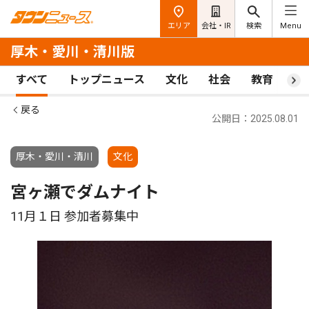
エリア
会社・IR
検索
Menu
厚木・愛川・清川版
すべて
トップニュース
文化
社会
教育
ス
戻る
公開日：2025.08.01
厚木・愛川・清川
文化
宮ヶ瀬でダムナイト
11月１日 参加者募集中