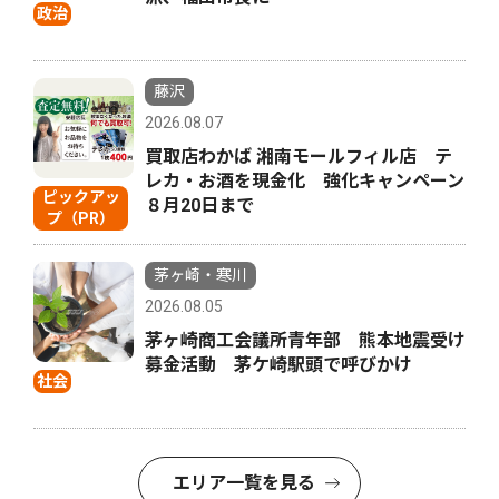
政治
藤沢
2026.08.07
買取店わかば 湘南モールフィル店 テ
レカ・お酒を現金化 強化キャンペーン
ピックアッ
８月20日まで
プ（PR）
茅ヶ崎・寒川
2026.08.05
茅ヶ崎商工会議所青年部 熊本地震受け
募金活動 茅ケ崎駅頭で呼びかけ
社会
エリア一覧を見る