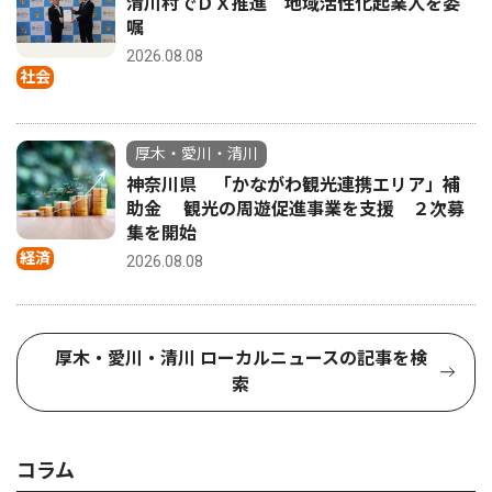
清川村でＤＸ推進 地域活性化起業人を委
嘱
2026.08.08
社会
厚木・愛川・清川
神奈川県 「かながわ観光連携エリア」補
助金 観光の周遊促進事業を支援 ２次募
集を開始
経済
2026.08.08
厚木・愛川・清川 ローカルニュースの記事を検
索
コラム