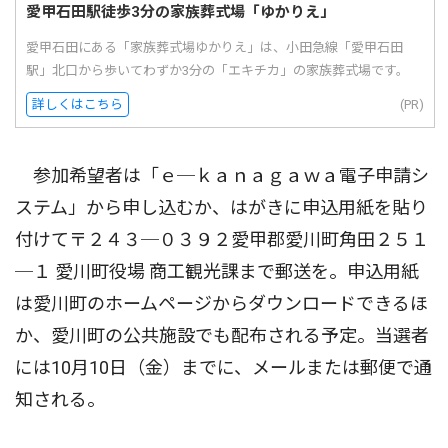
愛甲石田駅徒歩3分の家族葬式場「ゆかりえ」
愛甲石田にある「家族葬式場ゆかりえ」は、小田急線「愛甲石田
駅」北口から歩いてわずか3分の「エキチカ」の家族葬式場です。
詳しくはこちら
(PR)
参加希望者は「ｅ─ｋａｎａｇａｗａ電子申請シ
ステム」から申し込むか、はがきに申込用紙を貼り
付けて〒２４３─０３９２愛甲郡愛川町角田２５１
─１ 愛川町役場 商工観光課まで郵送を。申込用紙
は愛川町のホームページからダウンロードできるほ
か、愛川町の公共施設でも配布される予定。当選者
には10月10日（金）までに、メールまたは郵便で通
知される。