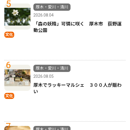
5
厚木・愛川・清川
2026.08.04
「森の妖精」可憐に咲く 厚木市 荻野運
動公園
文化
6
厚木・愛川・清川
2026.08.05
厚木でラッキーマルシェ ３００人が賑わ
い
文化
7
厚木・愛川・清川