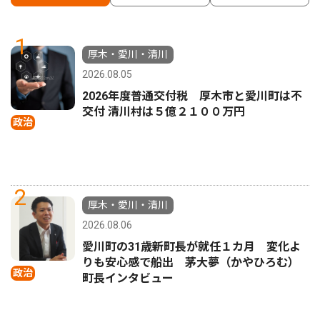
1
厚木・愛川・清川
2026.08.05
2026年度普通交付税 厚木市と愛川町は不
交付 清川村は５億２１００万円
政治
2
厚木・愛川・清川
2026.08.06
愛川町の31歳新町長が就任１カ月 変化よ
りも安心感で船出 茅大夢（かやひろむ）
政治
町長インタビュー