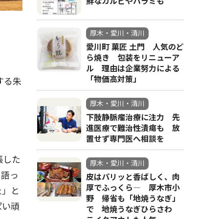
鮮なカルビやハラミも
厚木・愛川・清川
愛川町 菓匠 土門 人気のど
ら焼き 包装をリニューア
ル 理由は企業努力による
「物価高対策」
する朱
厚木・愛川・清川
下肢静脈瘤治療に注力 先
進医療で難治性潰瘍も 放
置せず専門医へ相談を
張した
厚木・愛川・清川
と語っ
皮はパリッと香ばしく、肉
厚でふっくら― 厚木市小
た」と
野 帰省も「地焼うなぎ」
ぱい頑
で 地焼うなぎひらさわ