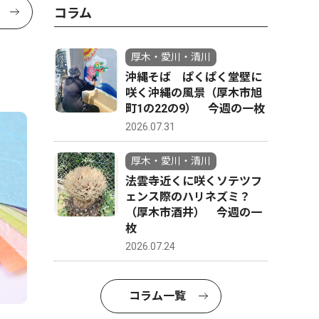
コラム
厚木・愛川・清川
沖縄そば ぱくぱく堂壁に
咲く沖縄の風景（厚木市旭
町1の22の9） 今週の一枚
2026.07.31
厚木・愛川・清川
法雲寺近くに咲くソテツフ
ェンス際のハリネズミ？
（厚木市酒井） 今週の一
枚
2026.07.24
コラム一覧