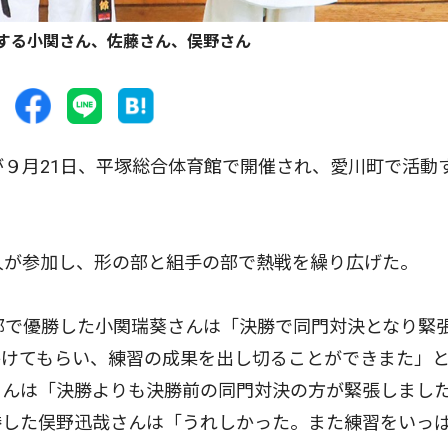
する小関さん、佐藤さん、俣野さん
９月21日、平塚総合体育館で開催され、愛川町で活動
。
人が参加し、形の部と組手の部で熱戦を繰り広げた。
部で優勝した小関瑞葵さんは「決勝で同門対決となり緊
かけてもらい、練習の成果を出し切ることができまた」
さんは「決勝よりも決勝前の同門対決の方が緊張しまし
勝した俣野迅哉さんは「うれしかった。また練習をいっ