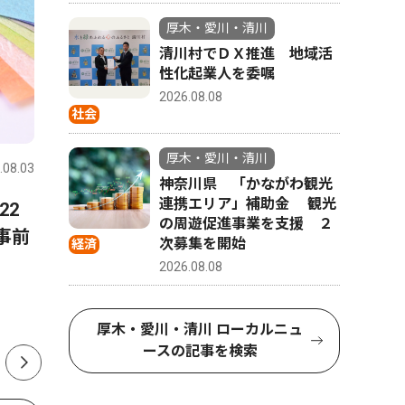
厚木・愛川・清川
清川村でＤＸ推進 地域活
性化起業人を委嘱
2026.08.08
社会
文化
政治
厚木・愛川・清川
.08.03
厚木・愛川・清川
2026.08.08
厚木・愛川
神奈川県 「かながわ観光
連携エリア」補助金 観光
22
「きよかわごはん」開設 36
愛川町の
の周遊促進事業を支援 ２
事前
レシピ公開
カ月 変
次募集を開始
経済
出 茅大
2026.08.08
長インタ
厚木・愛川・清川 ローカルニュ
ースの記事を検索