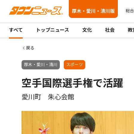
厚木・愛川・清川版
総合
すべて
トップニュース
文化
社会
教
戻る
厚木・愛川・清川
スポーツ
空手国際選手権で活躍
愛川町 朱心会館