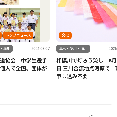
トップニュース
文化
・清川
2026.08.07
厚木・愛川・清川
2026
道協会 中学生選手
相模川で灯ろう流し 8月
個人で全国、団体が
日 三川合流地点河原で 
申し込み不要