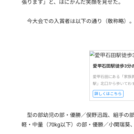
張ります」と、はにかんだ笑顔を見せた。
今大会での入賞者は以下の通り（敬称略）
愛甲石田駅徒歩3分
愛甲石田にある「家族
駅」北口から歩いてわ
詳しくはこちら
型の部幼児の部・優勝／俣野迅哉、組手の部
軽・中量（70kg以下）の部・優勝／小関瑞葵