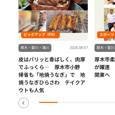
ピックアップ（PR）
スポーツ
6.08.04
厚木・愛川・清川
2026.08.07
厚木・愛川
う仲
皮はパリッと香ばしく、肉厚
厚木市柔
でふっくら― 厚木市小野
が躍進 
帰省も「地焼うなぎ」で 地
関東へ
焼うなぎひらさわ テイクア
ウトも人気