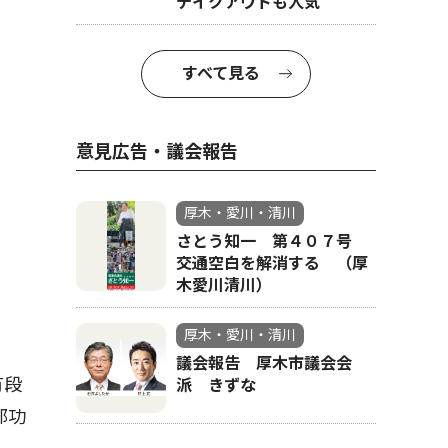
テイクアウトも人気
すべて見る
意見広告・議会報告
厚木・愛川・清川
さとう知一 第４０７号
交通空白を解消する （厚
木愛川清川）
厚木・愛川・清川
議会報告 厚木市議会会
有段
派 きずな
部功