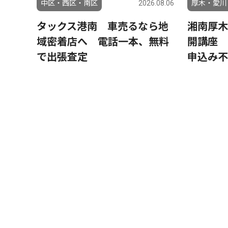
中区・西区・南区
2026.08.06
厚木・愛川
タックス港南 車売るなら地
湘南厚木
域密着店へ 電話一本、無料
開講座
で出張査定
申込み不