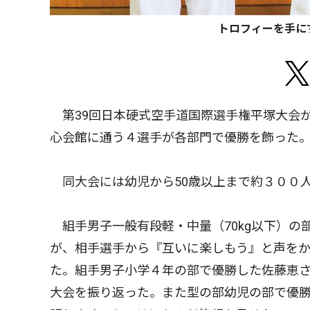
トロフィーを手に
第39回日本硬式空手道国際選手権平塚大会が
心会館に通う４選手が各部門で優勝を飾った
同大会には幼児から50歳以上まで約３００
組手男子一般有段軽・中量（70kg以下）の
が、相手選手から『互いに楽しもう』と声を
た。組手男子小学４年の部で優勝した佐藤恵
大会を振り返った。また型の部幼児の部で優