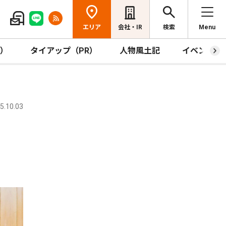
エリア
会社・IR
検索
Menu
R）
タイアップ（PR）
人物風土記
イベント
.10.03