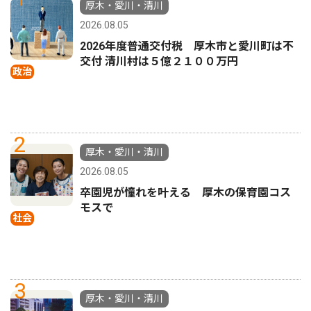
厚木・愛川・清川
2026.08.05
2026年度普通交付税 厚木市と愛川町は不
交付 清川村は５億２１００万円
政治
2
厚木・愛川・清川
2026.08.05
卒園児が憧れを叶える 厚木の保育園コス
モスで
社会
3
厚木・愛川・清川