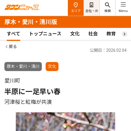
エリア
会社・IR
検索
Menu
厚木・愛川・清川版
すべて
トップニュース
文化
社会
教育
ス
戻る
公開日：2026.02.04
厚木・愛川・清川
文化
愛川町
半原に一足早い春
河津桜と紅梅が共演