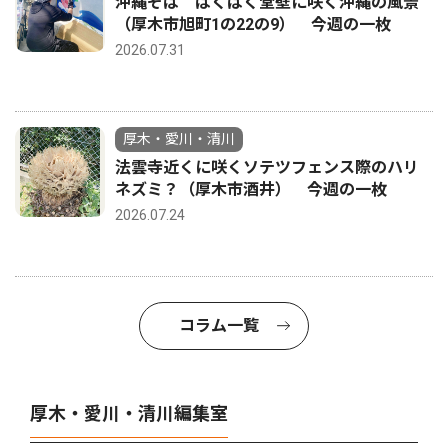
沖縄そば ぱくぱく堂壁に咲く沖縄の風景
（厚木市旭町1の22の9） 今週の一枚
2026.07.31
厚木・愛川・清川
法雲寺近くに咲くソテツフェンス際のハリ
ネズミ？（厚木市酒井） 今週の一枚
2026.07.24
コラム一覧
厚木・愛川・清川編集室