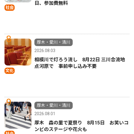
日、参加費無料
社会
8
厚木・愛川・清川
2026.08.03
相模川で灯ろう流し 8月22日 三川合流地
点河原で 事前申し込み不要
文化
9
厚木・愛川・清川
2026.08.01
厚木 森の里で夏祭り 8月15日 お笑いコ
ンビのステージや花火も
社会