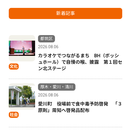
新着記事
都筑区
2026.08.06
カラオケでつながるまち BH（ボッシ
ュホール）で自慢の喉、披露 第１回セ
文化
ン北ステージ
厚木・愛川・清川
2026.08.06
愛川町 役場前で食中毒予防啓発 「３
原則」周知へ啓発品配布
社会