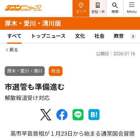
エリア
会社・IR
検索
Menu
厚木・愛川・清川版
すべて
トップニュース
文化
社会
教育
ス
戻る
公開日：2026.01.16
厚木・愛川・清川
政治
市選管も準備進む
解散報道受け対応
高市早苗首相が１月23日から始まる通常国会冒頭