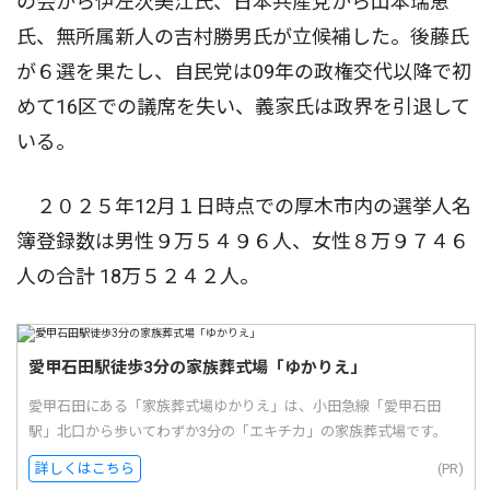
の会から伊左次美江氏、日本共産党から山本瑞恵
氏、無所属新人の吉村勝男氏が立候補した。後藤氏
が６選を果たし、自民党は09年の政権交代以降で初
めて16区での議席を失い、義家氏は政界を引退して
いる。
２０２５年12月１日時点での厚木市内の選挙人名
簿登録数は男性９万５４９６人、女性８万９７４６
人の合計 18万５２４２人。
愛甲石田駅徒歩3分の家族葬式場「ゆかりえ」
愛甲石田にある「家族葬式場ゆかりえ」は、小田急線「愛甲石田
駅」北口から歩いてわずか3分の「エキチカ」の家族葬式場です。
詳しくはこちら
(PR)