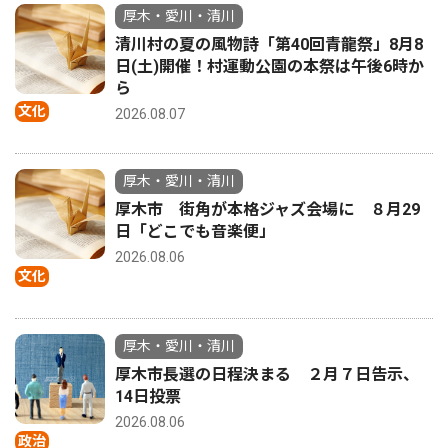
厚木・愛川・清川
清川村の夏の風物詩「第40回青龍祭」8月8
日(土)開催！村運動公園の本祭は午後6時か
ら
文化
2026.08.07
厚木・愛川・清川
厚木市 街角が本格ジャズ会場に ８月29
日「どこでも音楽便」
2026.08.06
文化
厚木・愛川・清川
厚木市長選の日程決まる ２月７日告示、
14日投票
2026.08.06
政治