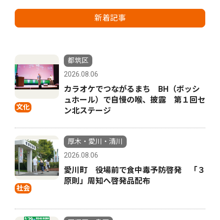
新着記事
都筑区
2026.08.06
カラオケでつながるまち BH（ボッシ
ュホール）で自慢の喉、披露 第１回セ
文化
ン北ステージ
厚木・愛川・清川
2026.08.06
愛川町 役場前で食中毒予防啓発 「３
原則」周知へ啓発品配布
社会