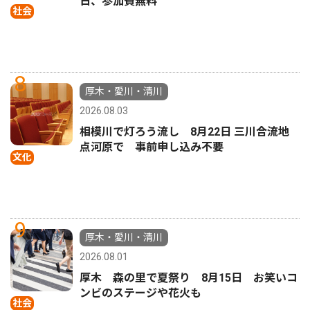
日、参加費無料
社会
8
厚木・愛川・清川
2026.08.03
相模川で灯ろう流し 8月22日 三川合流地
点河原で 事前申し込み不要
文化
9
厚木・愛川・清川
2026.08.01
厚木 森の里で夏祭り 8月15日 お笑いコ
ンビのステージや花火も
社会