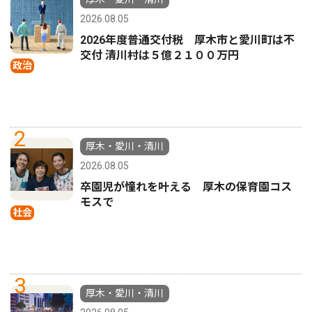
2026.08.05
2026年度普通交付税 厚木市と愛川町は不
交付 清川村は５億２１００万円
政治
2
厚木・愛川・清川
2026.08.05
卒園児が憧れを叶える 厚木の保育園コス
モスで
社会
3
厚木・愛川・清川