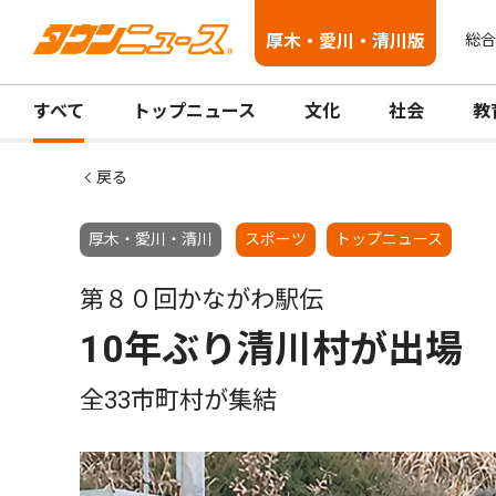
厚木・愛川・清川版
総合
すべて
トップニュース
文化
社会
教
戻る
厚木・愛川・清川
スポーツ
トップニュース
第８０回かながわ駅伝
10年ぶり清川村が出場
全33市町村が集結