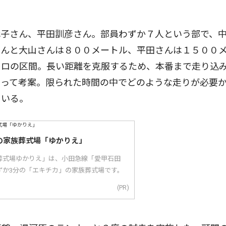
子さん、平田訓彦さん。部員わずか７人という部で、
さんと大山さんは８００メートル、平田さんは１５００
キロの区間。長い距離を克服するため、本番まで走り込
なって考案。限られた時間の中でどのような走りが必要
ている。
の家族葬式場「ゆかりえ」
葬式場ゆかりえ」は、小田急線「愛甲石田
ずか3分の「エキチカ」の家族葬式場です。
(PR)