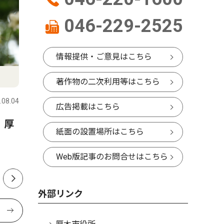
046-229-2525
情報提供・ご意見はこちら
文化
文化
著作物の二次利用等はこちら
.08.04
厚木・愛川・清川
2026.08.05
厚木・愛川
広告掲載はこちら
 厚
真夏の夜ジャズを満喫 厚木
厚木混声
紙面の設置場所はこちら
公園で8月20・21日
間を大募
Web版記事のお問合せはこちら
外部リンク