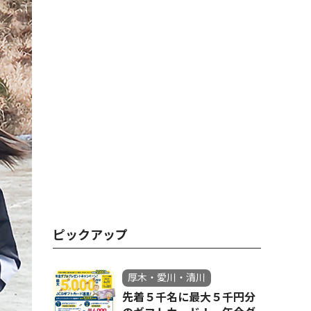
ピックアップ
厚木・愛川・清川
先着５千名に最大５千円分