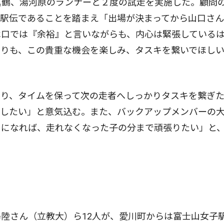
真鶴、湯河原のランナーと２度の試走を実施した。顧問
の駅伝であることを踏まえ「出場が決まってから山口さ
は口では『余裕』と言いながらも、内心は緊張している
よりも、この貴重な機会を楽しみ、タスキを繋いでほし
り、タイムを保って次の走者へしっかりタスキを繋ぎ
献したい」と意気込む。また、バックアップメンバーの
とになれば、走れなくなった子の分まで頑張りたい」と
陸さん（立教大）ら12人が、愛川町からは富士山女子