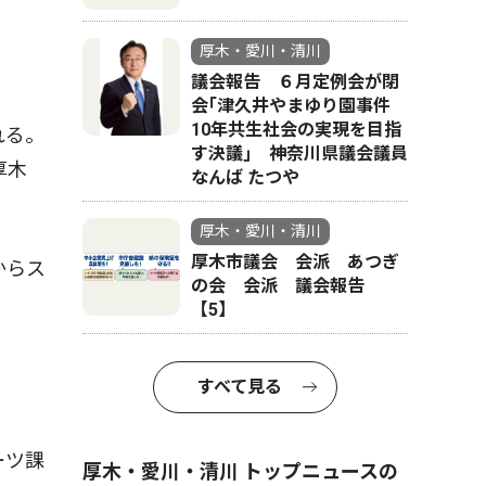
厚木・愛川・清川
議会報告 ６月定例会が閉
会｢津久井やまゆり園事件
10年共生社会の実現を目指
れる。
す決議｣ 神奈川県議会議員
厚木
なんば たつや
厚木・愛川・清川
厚木市議会 会派 あつぎ
からス
の会 会派 議会報告
【5】
すべて見る
ーツ課
厚木・愛川・清川 トップニュースの