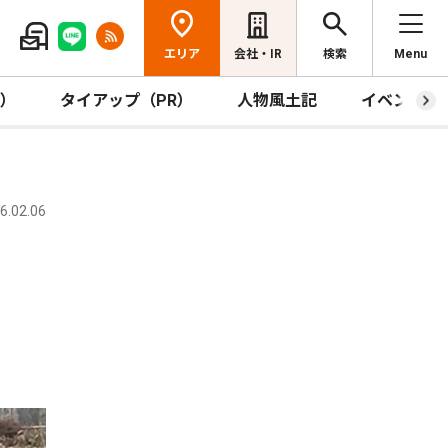
エリア
会社・IR
検索
Menu
R）
タイアップ（PR）
人物風土記
イベント
.02.06