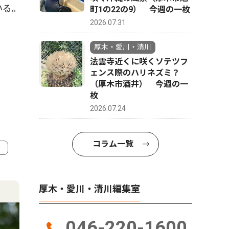
いる。
町1の22の9） 今週の一枚
2026.07.31
厚木・愛川・清川
法雲寺近くに咲くソテツフ
ェンス際のハリネズミ？
（厚木市酒井） 今週の一
枚
2026.07.24
コラム一覧
4
5
厚木・愛川・清川編集室
046-220-1600