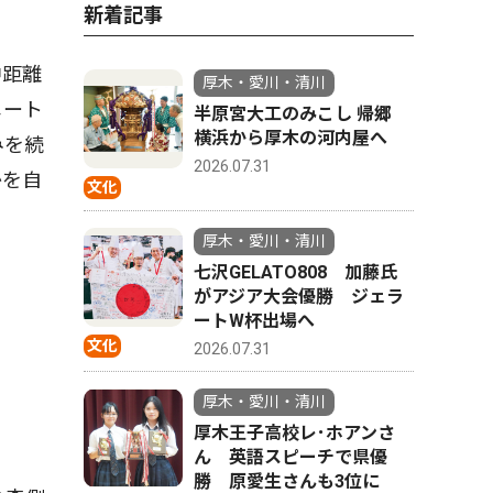
新着記事
中距離
厚木・愛川・清川
メート
半原宮大工のみこし 帰郷
横浜から厚木の河内屋へ
みを続
2026.07.31
かを自
文化
厚木・愛川・清川
七沢GELATO808 加藤氏
がアジア大会優勝 ジェラ
ートW杯出場へ
文化
2026.07.31
厚木・愛川・清川
厚木王子高校レ･ホアンさ
ん 英語スピーチで県優
勝 原愛生さんも3位に