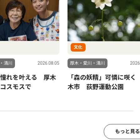
文化
・清川
2026.08.05
厚木・愛川・清川
2026
憧れを叶える 厚木
「森の妖精」可憐に咲く
コスモスで
木市 荻野運動公園
もっと見る