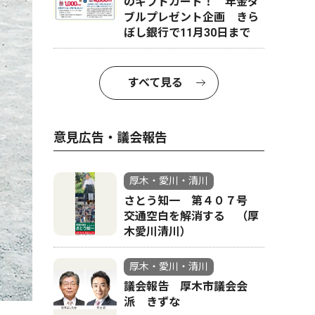
のギフトカード！ 年金ダ
ブルプレゼント企画 きら
ぼし銀行で11月30日まで
すべて見る
意見広告・議会報告
厚木・愛川・清川
さとう知一 第４０７号
交通空白を解消する （厚
木愛川清川）
厚木・愛川・清川
議会報告 厚木市議会会
派 きずな