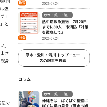
の森側
教育
2026.07.24
んは強
厚木・愛川・清川
はず」
熱中症救急搬送 7月20日
い」と
までに39人 市消防「対策
を徹底して」
社会
2026.07.24
たい」
大山さ
厚木・愛川・清川 トップニュー
スの記事を検索
、献身
コラム
厚木・愛川・清川
沖縄そば ぱくぱく堂壁に
駅伝で
咲く沖縄の風景（厚木市旭