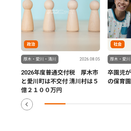
政治
社会
6.07.29
厚木・愛川・清川
2026.08.05
厚木・愛川
８月
2026年度普通交付税 厚木市
卒園児が
と愛川町は不交付 清川村は５
の保育園
億２１００万円