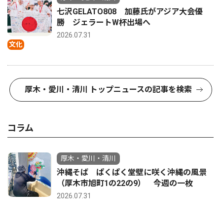
七沢GELATO808 加藤氏がアジア大会優
勝 ジェラートW杯出場へ
2026.07.31
文化
厚木・愛川・清川 トップニュースの記事を検索
コラム
厚木・愛川・清川
沖縄そば ぱくぱく堂壁に咲く沖縄の風景
（厚木市旭町1の22の9） 今週の一枚
2026.07.31