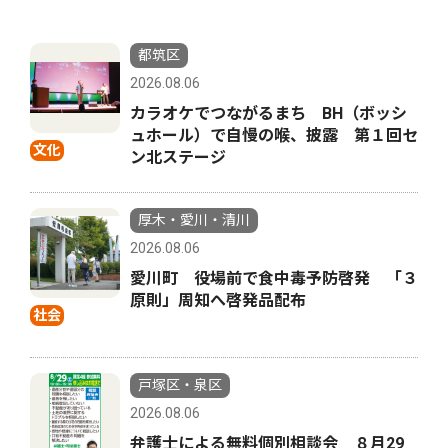
都筑区
2026.08.06
カラオケでつながるまち BH（ボッシ
ュホール）で自慢の喉、披露 第１回セ
文化
ン北ステージ
厚木・愛川・清川
2026.08.06
愛川町 役場前で食中毒予防啓発 「３
原則」周知へ啓発品配布
社会
戸塚区・泉区
2026.08.06
弁護士による無料個別相談会 ８月29