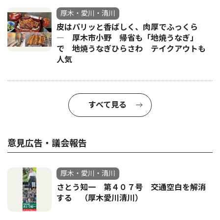
厚木・愛川・清川
皮はパリッと香ばしく、肉厚でふっくら
― 厚木市小野 帰省も「地焼うなぎ」
で 地焼うなぎひらさわ テイクアウトも
人気
すべて見る
意見広告・議会報告
厚木・愛川・清川
さとう知一 第４０７号 交通空白を解消
する （厚木愛川清川）