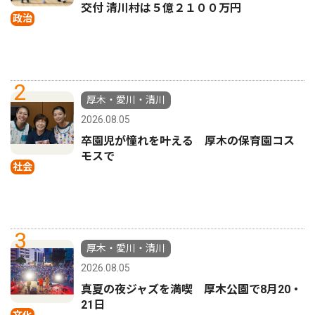
交付 清川村は５億２１００万円
政治
2
厚木・愛川・清川
2026.08.05
卒園児が憧れを叶える 厚木の保育園コス
モスで
社会
3
厚木・愛川・清川
2026.08.05
真夏の夜ジャズを満喫 厚木公園で8月20・
21日
文化