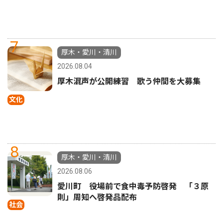
7
厚木・愛川・清川
2026.08.04
厚木混声が公開練習 歌う仲間を大募集
文化
8
厚木・愛川・清川
2026.08.06
愛川町 役場前で食中毒予防啓発 「３原
則」周知へ啓発品配布
社会