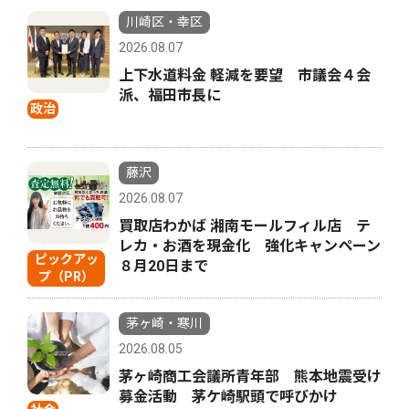
川崎区・幸区
2026.08.07
上下水道料金 軽減を要望 市議会４会
派、福田市長に
政治
藤沢
2026.08.07
買取店わかば 湘南モールフィル店 テ
レカ・お酒を現金化 強化キャンペーン
ピックアッ
８月20日まで
プ（PR）
茅ヶ崎・寒川
2026.08.05
茅ヶ崎商工会議所青年部 熊本地震受け
募金活動 茅ケ崎駅頭で呼びかけ