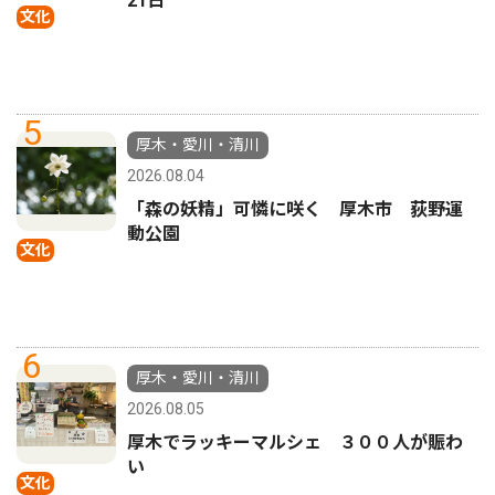
21日
文化
5
厚木・愛川・清川
2026.08.04
「森の妖精」可憐に咲く 厚木市 荻野運
動公園
文化
6
厚木・愛川・清川
2026.08.05
厚木でラッキーマルシェ ３００人が賑わ
い
文化