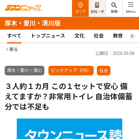
エリア
会社・IR
検索
Menu
厚木・愛川・清川版
すべて
トップニュース
文化
社会
教育
ス
戻る
公開日：2026.05.08
厚木・愛川・清川
ピックアップ（PR）
社会
３人約１カ月 この１セットで安心 備
えてますか？非常用トイレ 自治体備蓄
分では不足も