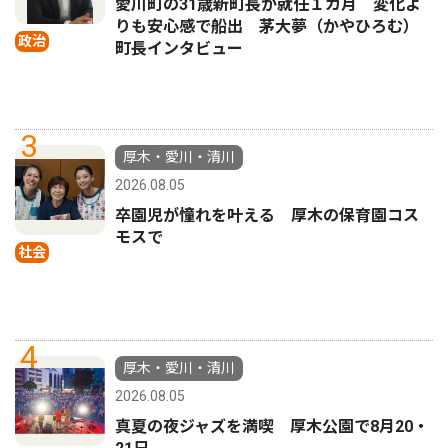
愛川町の31歳新町長が就任１カ月 変化よ
りも安心感で船出 茅大夢（かやひろむ）
政治
町長インタビュー
3
厚木・愛川・清川
2026.08.05
卒園児が憧れを叶える 厚木の保育園コス
モスで
社会
4
厚木・愛川・清川
2026.08.05
真夏の夜ジャズを満喫 厚木公園で8月20・