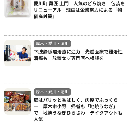
愛川町 菓匠 土門 人気のどら焼き 包装を
リニューアル 理由は企業努力による「物
価高対策」
厚木・愛川・清川
下肢静脈瘤治療に注力 先進医療で難治性
潰瘍も 放置せず専門医へ相談を
厚木・愛川・清川
皮はパリッと香ばしく、肉厚でふっくら
― 厚木市小野 帰省も「地焼うなぎ」
で 地焼うなぎひらさわ テイクアウトも
人気