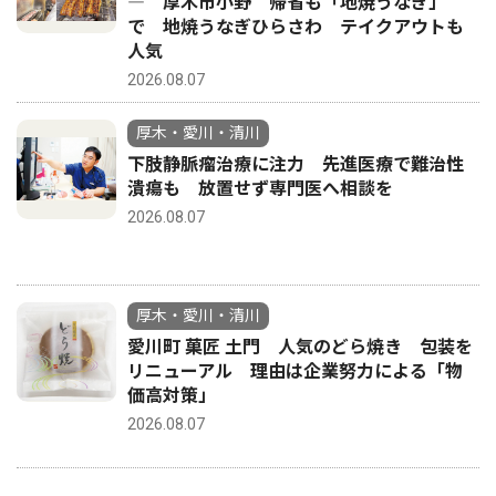
― 厚木市小野 帰省も「地焼うなぎ」
で 地焼うなぎひらさわ テイクアウトも
人気
2026.08.07
厚木・愛川・清川
下肢静脈瘤治療に注力 先進医療で難治性
潰瘍も 放置せず専門医へ相談を
2026.08.07
厚木・愛川・清川
愛川町 菓匠 土門 人気のどら焼き 包装を
リニューアル 理由は企業努力による「物
価高対策」
2026.08.07