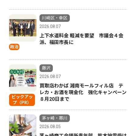
川崎区・幸区
2026.08.07
上下水道料金 軽減を要望 市議会４会
派、福田市長に
政治
藤沢
2026.08.07
買取店わかば 湘南モールフィル店 テ
レカ・お酒を現金化 強化キャンペーン
ピックアッ
８月20日まで
プ（PR）
茅ヶ崎・寒川
2026.08.05
茅ヶ崎商工会議所青年部 熊本地震受け