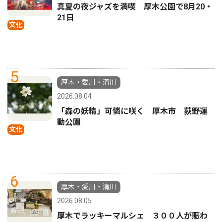
真夏の夜ジャズを満喫 厚木公園で8月20・
21日
文化
5
厚木・愛川・清川
2026.08.04
「森の妖精」可憐に咲く 厚木市 荻野運
動公園
文化
6
厚木・愛川・清川
2026.08.05
厚木でラッキーマルシェ ３００人が賑わ