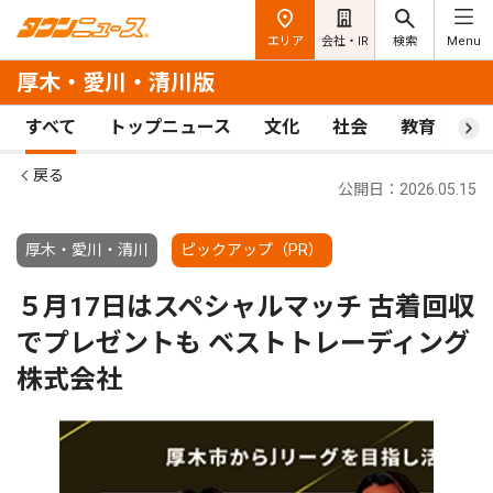
エリア
会社・IR
検索
Menu
厚木・愛川・清川版
すべて
トップニュース
文化
社会
教育
ス
戻る
公開日：2026.05.15
厚木・愛川・清川
ピックアップ（PR）
５月17日はスペシャルマッチ 古着回収
でプレゼントも ベストトレーディング
株式会社