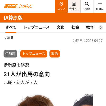
エリア
会社・IR
検索
Menu
伊勢原版
すべて
トップニュース
文化
社会
教育
ス
戻る
公開日：2023.04.07
伊勢原
トップニュース
政治
伊勢原市議選
21人が出馬の意向
元職・新人が７人