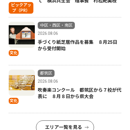
て 横浜共生会 理事長 村松紀美枝
ピックアッ
プ（PR）
中区・西区・南区
2026.08.06
手づくり紙芝居作品を募集 ８月25日
から受付開始
文化
都筑区
2026.08.06
吹奏楽コンクール 都筑区から７校が代
表に ８月８日から県大会
文化
エリア一覧を見る