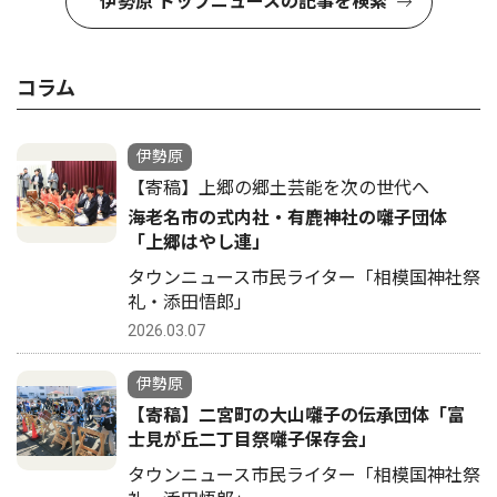
伊勢原 トップニュースの記事を検索
コラム
伊勢原
【寄稿】上郷の郷土芸能を次の世代へ
海老名市の式内社・有鹿神社の囃子団体
「上郷はやし連」
タウンニュース市民ライター「相模国神社祭
礼・添田悟郎」
2026.03.07
伊勢原
【寄稿】二宮町の大山囃子の伝承団体「富
士見が丘二丁目祭囃子保存会」
タウンニュース市民ライター「相模国神社祭