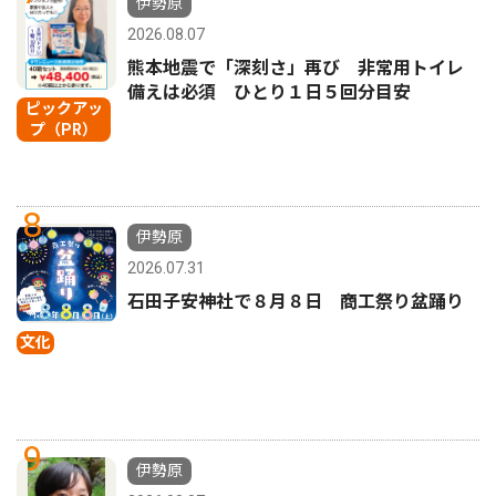
伊勢原
2026.08.07
熊本地震で「深刻さ」再び 非常用トイレ
備えは必須 ひとり１日５回分目安
ピックアッ
プ（PR）
8
伊勢原
2026.07.31
石田子安神社で８月８日 商工祭り盆踊り
文化
9
伊勢原