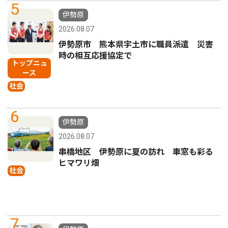
5
伊勢原
2026.08.07
伊勢原市 熊本県宇土市に職員派遣 災害
時の相互応援協定で
トップニュ
ース
社会
6
伊勢原
2026.08.07
串橋地区 伊勢原に夏の訪れ 車窓も彩る
ヒマワリ畑
社会
7