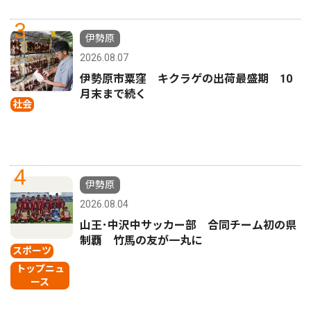
3
伊勢原
2026.08.07
伊勢原市粟窪 キクラゲの出荷最盛期 10
月末まで続く
社会
4
伊勢原
2026.08.04
山王･中沢中サッカー部 合同チーム初の県
制覇 竹馬の友が一丸に
スポーツ
トップニュ
ース