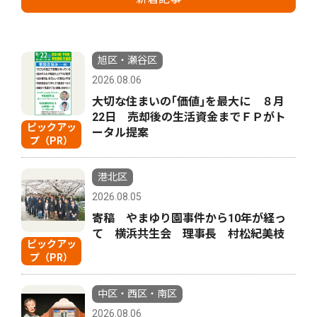
旭区・瀬谷区
2026.08.06
大切な住まいの｢価値｣を最大に ８月
22日 売却後の生活資金までＦＰがト
ピックアッ
ータル提案
プ（PR）
港北区
2026.08.05
寄稿 やまゆり園事件から10年が経っ
て 横浜共生会 理事長 村松紀美枝
ピックアッ
プ（PR）
中区・西区・南区
2026.08.06