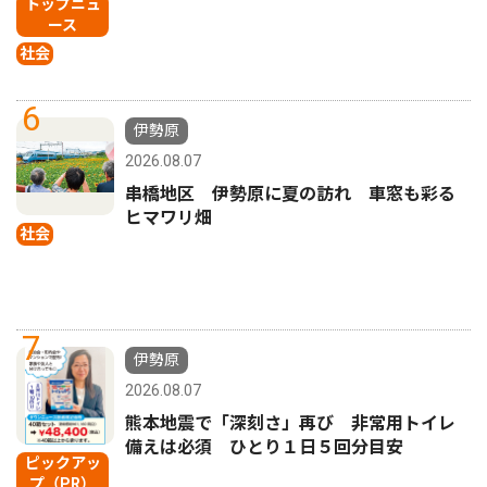
トップニュ
ース
社会
6
伊勢原
2026.08.07
串橋地区 伊勢原に夏の訪れ 車窓も彩る
ヒマワリ畑
社会
7
伊勢原
2026.08.07
熊本地震で「深刻さ」再び 非常用トイレ
備えは必須 ひとり１日５回分目安
ピックアッ
プ（PR）