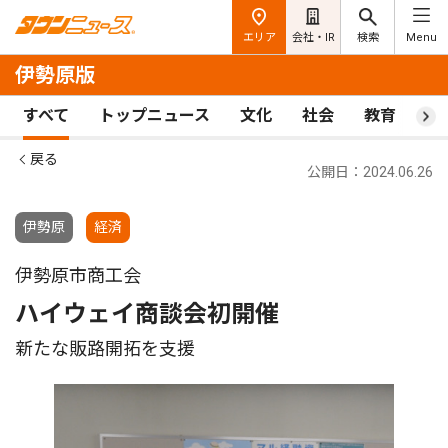
エリア
会社・IR
検索
Menu
伊勢原版
すべて
トップニュース
文化
社会
教育
ス
戻る
公開日：2024.06.26
伊勢原
経済
伊勢原市商工会
ハイウェイ商談会初開催
新たな販路開拓を支援