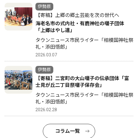
伊勢原
【寄稿】上郷の郷土芸能を次の世代へ
海老名市の式内社・有鹿神社の囃子団体
「上郷はやし連」
タウンニュース市民ライター「相模国神社祭
礼・添田悟郎」
2026.03.07
伊勢原
【寄稿】二宮町の大山囃子の伝承団体「富
士見が丘二丁目祭囃子保存会」
タウンニュース市民ライター「相模国神社祭
礼・添田悟郎」
2026.02.28
コラム一覧