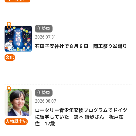
8
伊勢原
2026.07.31
石田子安神社で８月８日 商工祭り盆踊り
文化
9
伊勢原
2026.08.07
ロータリー青少年交換プログラムでドイツ
に留学していた 鈴木 詩歩さん 板戸在
人物風土記
住 17歳