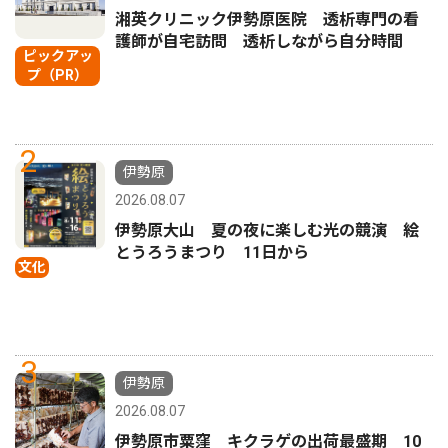
湘英クリニック伊勢原医院 透析専門の看
護師が自宅訪問 透析しながら自分時間
ピックアッ
プ（PR）
2
伊勢原
2026.08.07
伊勢原大山 夏の夜に楽しむ光の競演 絵
とうろうまつり 11日から
文化
3
伊勢原
2026.08.07
伊勢原市粟窪 キクラゲの出荷最盛期 10