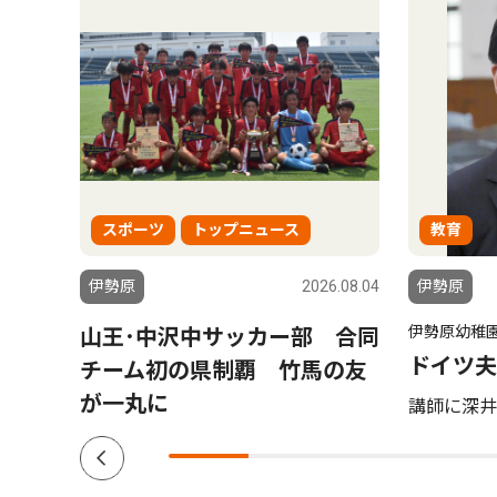
スポーツ
トップニュース
教育
5.08.06
伊勢原
2026.08.04
伊勢原
伊勢原幼稚
山王･中沢中サッカー部 合同
ドイツ夫
チーム初の県制覇 竹馬の友
が一丸に
講師に深井