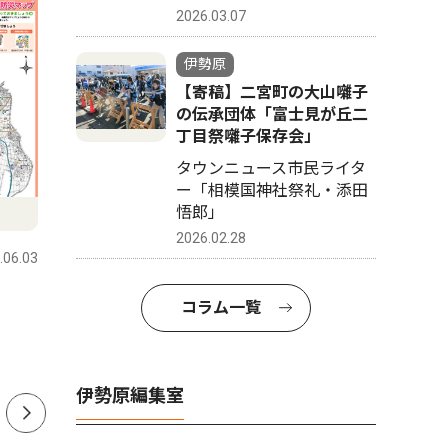
2026.03.07
伊勢原
【寄稿】二宮町の大山囃子
の伝承団体「富士見が丘二
丁目祭囃子保存会」
タウンニュース市民ライタ
ー「相模国神社祭礼・添田
文化
教育
悟郎」
2026.02.28
.06.03
伊勢原
2026.07.31
伊勢原
石田子安神社で８月８日 商
ヒロシマ
コラム一覧
工祭り盆踊り
学生８人
伊勢原編集室