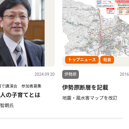
トップニュース
社会
2024.09.20
伊勢原
2016
園で講演会 参加者募集
伊勢原断層を記載
人の子育てとは
地震・風水害マップを改訂
智朗氏