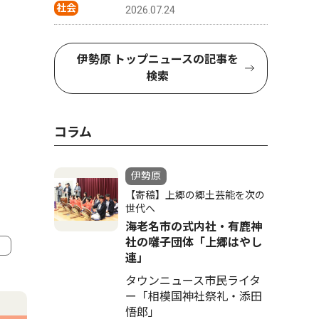
社会
2026.07.24
伊勢原 トップニュースの記事を
検索
コラム
伊勢原
【寄稿】上郷の郷土芸能を次の
世代へ
海老名市の式内社・有鹿神
社の囃子団体「上郷はやし
連」
4
5
タウンニュース市民ライタ
ー「相模国神社祭礼・添田
悟郎」