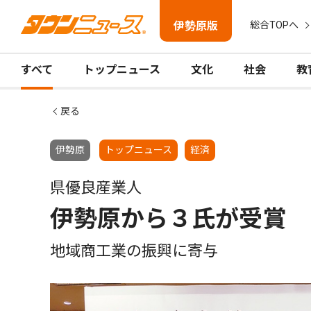
伊勢原版
総合TOPへ
すべて
トップニュース
文化
社会
教
戻る
伊勢原
トップニュース
経済
県優良産業人
伊勢原から３氏が受賞
地域商工業の振興に寄与