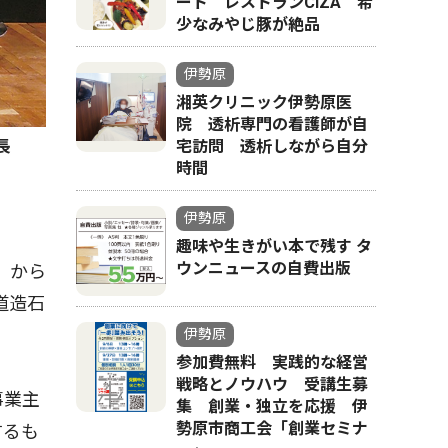
ート レストランCIZA 希
少なみやじ豚が絶品
伊勢原
湘英クリニック伊勢原医
院 透析専門の看護師が自
長
宅訪問 透析しながら自分
時間
伊勢原
趣味や生きがい本で残す タ
ウンニュースの自費出版
）から
道造石
伊勢原
参加費無料 実践的な経営
戦略とノウハウ 受講生募
事業主
集 創業・独立を応援 伊
勢原市商工会「創業セミナ
するも