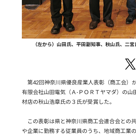
（左から）山田氏、平田副知事、秋山氏、二宮
第42回神奈川県優良産業人表彰（商工会）が
有限会社山田電気（Ａ-ＰＯＲＴヤマダ）の山
材店の秋山浩章氏の３氏が受賞した。
この表彰は県と神奈川県商工会連合会との共
や企業に勤務する従業員のうち、地域商工業