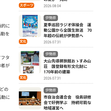
スポーツ
2026.08.04
伊勢原
夏季巡回ラジオ体操会 運
極的に
動公園から全国生放送 70
活動を
年超の伝統が伊勢原へ
文化
2026.07.31
伊勢原
アフタ
大山先導師旅館おゝすみ山
齢者が
荘 国登録有形文化財に
170年前の建築
文化
2026.07.31
どの
伊勢原
活動に
市自治会連合会 役員研修
会で好例学ぶ 持続可能な
地域運営へ