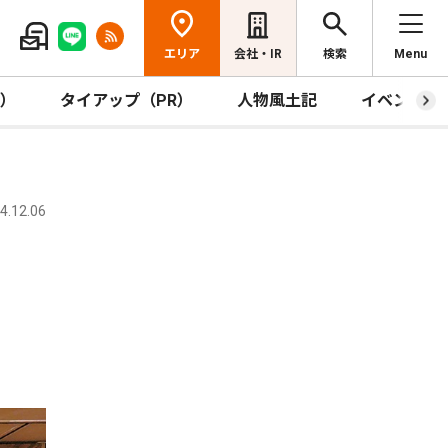
エリア
会社・IR
検索
Menu
R）
タイアップ（PR）
人物風土記
イベント
.12.06