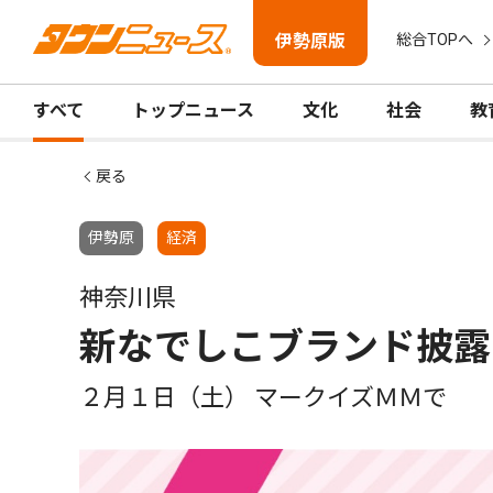
伊勢原版
総合TOPへ
すべて
トップニュース
文化
社会
教
戻る
伊勢原
経済
神奈川県
新なでしこブランド披露
２月１日（土） マークイズＭＭで