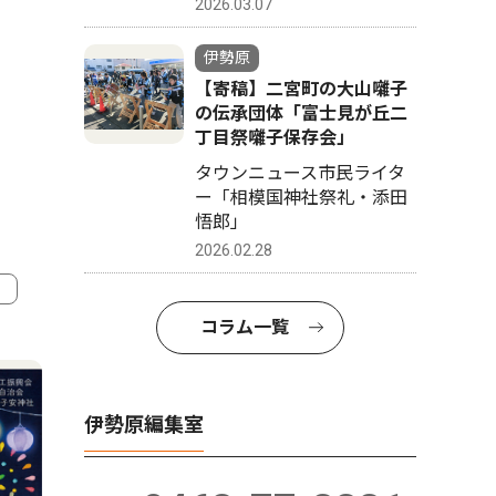
2026.03.07
伊勢原
【寄稿】二宮町の大山囃子
の伝承団体「富士見が丘二
丁目祭囃子保存会」
タウンニュース市民ライタ
ー「相模国神社祭礼・添田
悟郎」
2026.02.28
コラム一覧
4
5
伊勢原編集室