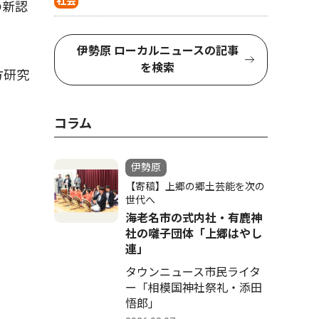
社会
の新認
伊勢原 ローカルニュースの記事
を検索
方研究
コラム
伊勢原
【寄稿】上郷の郷土芸能を次の
世代へ
海老名市の式内社・有鹿神
社の囃子団体「上郷はやし
連」
タウンニュース市民ライタ
ー「相模国神社祭礼・添田
悟郎」