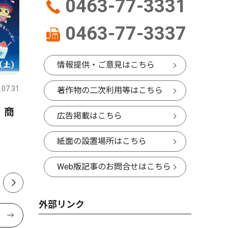
0463-77-3331
0463-77-3337
社会
社会
情報提供・ご意見はこちら
.07.31
伊勢原
2026.08.07
伊勢原
著作物の二次利用等はこちら
 商
伊勢原市粟窪 キクラゲの出
串橋地区
広告掲載はこちら
荷最盛期 10月末まで続く
れ 車窓
紙面の設置場所はこちら
Web版記事のお問合せはこちら
外部リンク