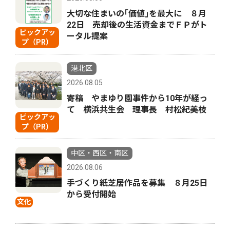
大切な住まいの｢価値｣を最大に ８月
22日 売却後の生活資金までＦＰがト
ピックアッ
ータル提案
プ（PR）
港北区
2026.08.05
寄稿 やまゆり園事件から10年が経っ
て 横浜共生会 理事長 村松紀美枝
ピックアッ
プ（PR）
中区・西区・南区
2026.08.06
手づくり紙芝居作品を募集 ８月25日
から受付開始
文化