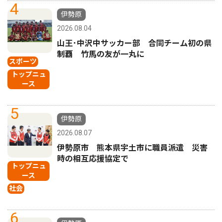
4
伊勢原
2026.08.04
山王･中沢中サッカー部 合同チーム初の県
制覇 竹馬の友が一丸に
スポーツ
トップニュ
ース
5
伊勢原
2026.08.07
伊勢原市 熊本県宇土市に職員派遣 災害
時の相互応援協定で
トップニュ
ース
社会
6