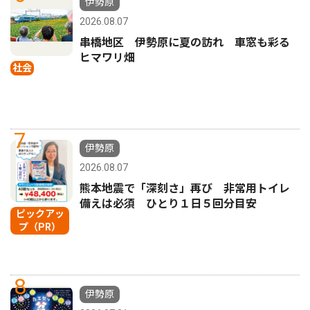
伊勢原
2026.08.07
串橋地区 伊勢原に夏の訪れ 車窓も彩る
ヒマワリ畑
社会
7
伊勢原
2026.08.07
熊本地震で「深刻さ」再び 非常用トイレ
備えは必須 ひとり１日５回分目安
ピックアッ
プ（PR）
8
伊勢原