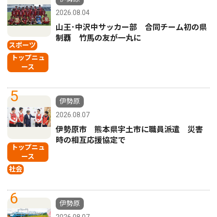
2026.08.04
山王･中沢中サッカー部 合同チーム初の県
制覇 竹馬の友が一丸に
スポーツ
トップニュ
ース
5
伊勢原
2026.08.07
伊勢原市 熊本県宇土市に職員派遣 災害
時の相互応援協定で
トップニュ
ース
社会
6
伊勢原
2026.08.07