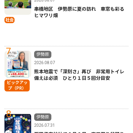
串橋地区 伊勢原に夏の訪れ 車窓も彩る
ヒマワリ畑
社会
7
伊勢原
2026.08.07
熊本地震で「深刻さ」再び 非常用トイレ
備えは必須 ひとり１日５回分目安
ピックアッ
プ（PR）
8
伊勢原
2026.07.31