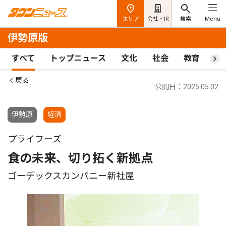
エリア
会社・IR
検索
Menu
伊勢原版
すべて
トップニュース
文化
社会
教育
ス
戻る
公開日：2025.05.02
伊勢原
経済
プライフーズ
食の未来、切り拓く新拠点
ゴーデックスカンパニー新社屋