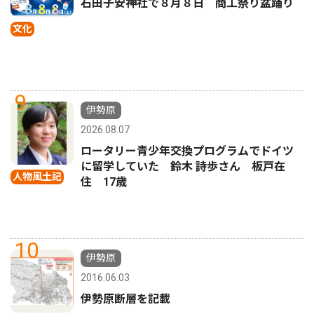
石田子安神社で８月８日 商工祭り盆踊り
文化
9
伊勢原
2026.08.07
ロータリー青少年交換プログラムでドイツ
に留学していた 鈴木 詩歩さん 板戸在
人物風土記
住 17歳
10
伊勢原
2016.06.03
伊勢原断層を記載