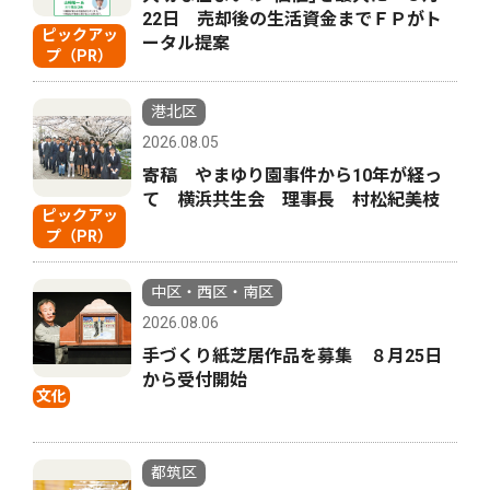
22日 売却後の生活資金までＦＰがト
ピックアッ
ータル提案
プ（PR）
港北区
2026.08.05
寄稿 やまゆり園事件から10年が経っ
て 横浜共生会 理事長 村松紀美枝
ピックアッ
プ（PR）
中区・西区・南区
2026.08.06
手づくり紙芝居作品を募集 ８月25日
から受付開始
文化
都筑区