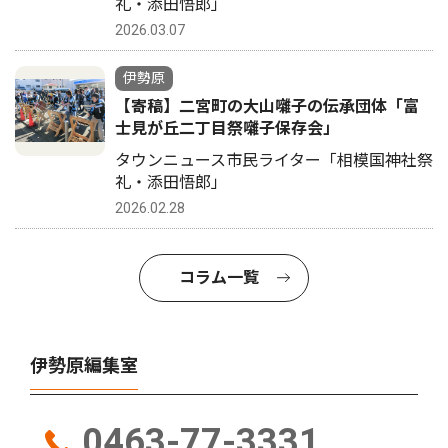
礼・添田悟郎」
2026.03.07
伊勢原
【寄稿】二宮町の大山囃子の伝承団体「富
士見が丘二丁目祭囃子保存会」
タウンニュース市民ライター「相模国神社祭
礼・添田悟郎」
2026.02.28
コラム一覧
伊勢原編集室
0463-77-3331