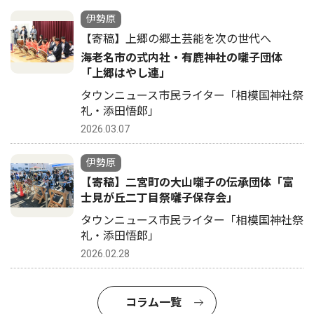
伊勢原
【寄稿】上郷の郷土芸能を次の世代へ
海老名市の式内社・有鹿神社の囃子団体
「上郷はやし連」
タウンニュース市民ライター「相模国神社祭
礼・添田悟郎」
2026.03.07
伊勢原
【寄稿】二宮町の大山囃子の伝承団体「富
士見が丘二丁目祭囃子保存会」
タウンニュース市民ライター「相模国神社祭
礼・添田悟郎」
2026.02.28
コラム一覧