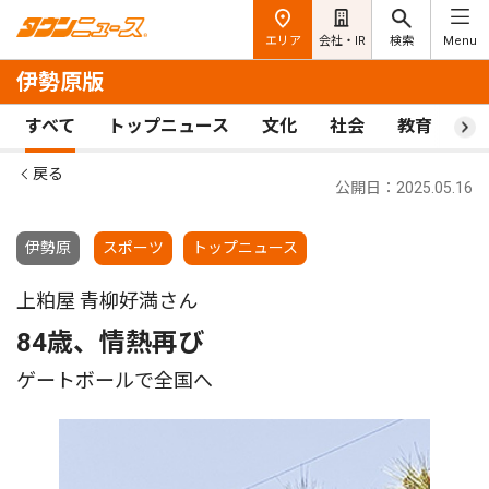
エリア
会社・IR
検索
Menu
伊勢原版
すべて
トップニュース
文化
社会
教育
ス
戻る
公開日：2025.05.16
伊勢原
スポーツ
トップニュース
上粕屋 青柳好満さん
84歳、情熱再び
ゲートボールで全国へ