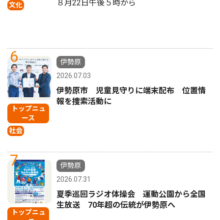
８月22日午後５時から
文化
6
伊勢原
2026.07.03
伊勢原市 児童見守りに端末配布 位置情
報を捜索活動に
トップニュ
ース
社会
7
伊勢原
2026.07.31
夏季巡回ラジオ体操会 運動公園から全国
生放送 70年超の伝統が伊勢原へ
トップニュ