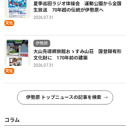
夏季巡回ラジオ体操会 運動公園から全国
生放送 70年超の伝統が伊勢原へ
2026.07.31
文化
伊勢原
大山先導師旅館おゝすみ山荘 国登録有形
文化財に 170年前の建築
2026.07.31
文化
伊勢原 トップニュースの記事を検索
コラム