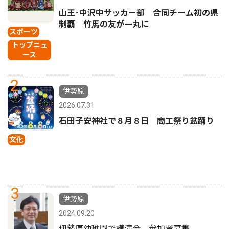
山王･中沢中サッカー部 合同チーム初の県
制覇 竹馬の友が一丸に
スポーツ
トップニュ
ース
2
伊勢原
2026.07.31
石田子安神社で８月８日 商工祭り盆踊り
文化
3
伊勢原
2024.09.20
伊勢原幼稚園で講演会 参加者募集