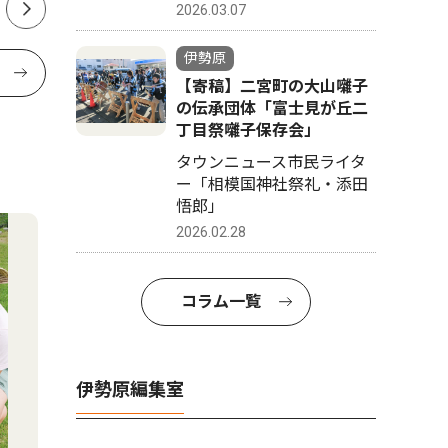
2026.03.07
伊勢原
【寄稿】二宮町の大山囃子
の伝承団体「富士見が丘二
丁目祭囃子保存会」
タウンニュース市民ライタ
ー「相模国神社祭礼・添田
悟郎」
2026.02.28
コラム一覧
伊勢原編集室