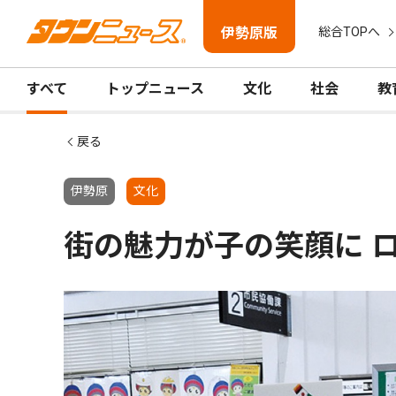
伊勢原版
総合TOPへ
すべて
トップニュース
文化
社会
教
戻る
伊勢原
文化
街の魅力が子の笑顔に 