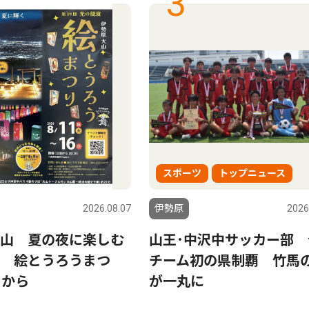
3
スポーツ
トップニュース
2026.08.07
伊勢原
2026
山 夏の夜に楽しむ
山王･中沢中サッカー部 
 絵とうろうまつ
チーム初の県制覇 竹馬
日から
が一丸に