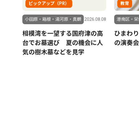
ピックアップ（PR）
教育
小田原・箱根・湯河原・真鶴
2026.08.08
港南区・栄
相模湾を一望する国府津の高
ひまわ
台でお墓選び 夏の機会に人
の演奏会
気の樹木墓などを見学