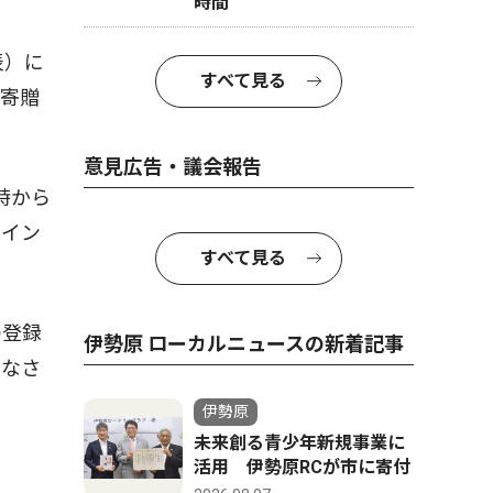
時間
表）に
すべて見る
て寄贈
意見広告・議会報告
時から
サイン
すべて見る
の登録
伊勢原 ローカルニュースの新着記事
みなさ
伊勢原
未来創る青少年新規事業に
活用 伊勢原RCが市に寄付