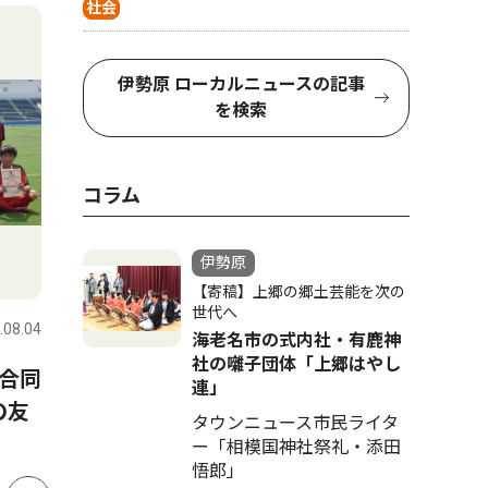
4
5
社会
伊勢原 ローカルニュースの記事
を検索
コラム
伊勢原
社会
トップニ
【寄稿】上郷の郷土芸能を次の
世代へ
.08.04
伊勢原
2026.08.07
伊勢原
海老名市の式内社・有鹿神
社の囃子団体「上郷はやし
合同
伊勢原市粟窪 キクラゲの出
伊勢原市
連」
の友
荷最盛期 10月末まで続く
員派遣 
タウンニュース市民ライタ
定で
ー「相模国神社祭礼・添田
悟郎」