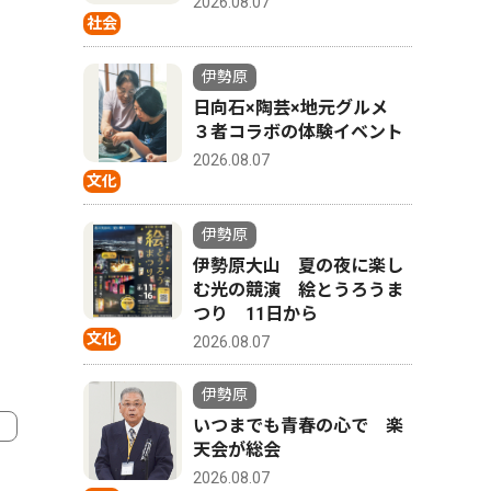
2026.08.07
社会
伊勢原
日向石×陶芸×地元グルメ
３者コラボの体験イベント
2026.08.07
文化
伊勢原
伊勢原大山 夏の夜に楽し
む光の競演 絵とうろうま
つり 11日から
文化
2026.08.07
伊勢原
いつまでも青春の心で 楽
天会が総会
2026.08.07