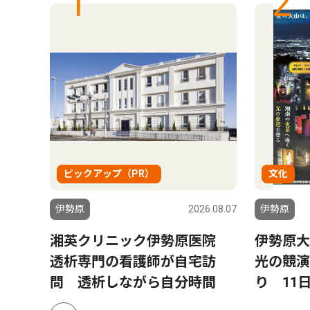
1
2
ピックアップ（PR）
文化
6.06.03
伊勢原
2026.08.07
伊勢原
湘英クリニック伊勢原医院
伊勢原大
透析専門の看護師が自宅訪
光の競演
問 透析しながら自分時間
り 11