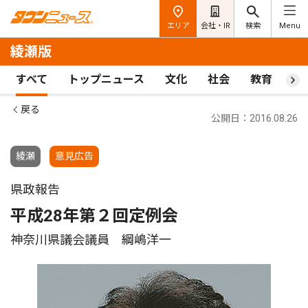
エリア
会社・IR
検索
Menu
綾瀬版
すべて
トップニュース
文化
社会
教育
ス
戻る
公開日：2016.08.26
綾瀬
意見広告
県政報告
平成28年第２回定例会
神奈川県議会議員 綱嶋洋一