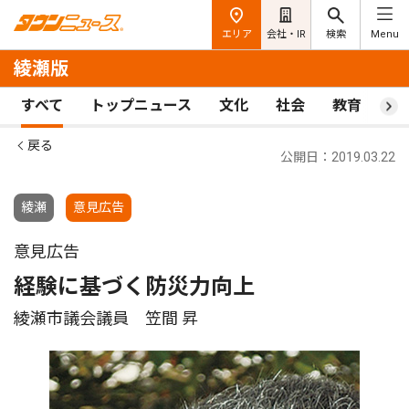
エリア
会社・IR
検索
Menu
綾瀬版
すべて
トップニュース
文化
社会
教育
ス
戻る
公開日：2019.03.22
綾瀬
意見広告
意見広告
経験に基づく防災力向上
綾瀬市議会議員 笠間 昇