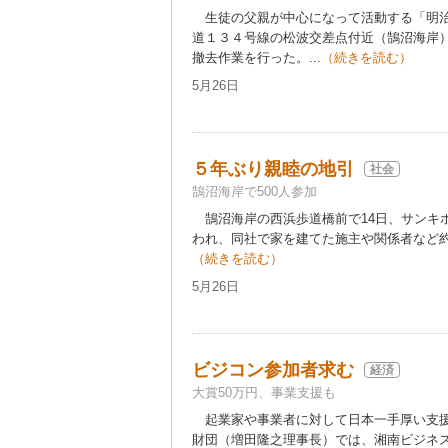
生徒の父親が中心になって活動する「明治
道１３４号線の松波交差点付近（鵠沼海岸
撤去作業を行った。...
（続きを読む）
5月26日
５年ぶり親睦の地引
社会
鵠沼海岸で500人参加
鵠沼海岸の西浜歩道橋前で14日、サンキ
われ、同社で家を建てた施主や関係者など約
（続きを読む）
5月26日
ビジコン参加者求む
経済
大賞50万円、事業支援も
起業家や事業者に対して日本一手厚い支援
財団（増田隆之理事長）では、湘南ビジネ