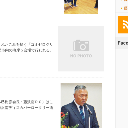
藤
Fac
れたごみを拾う「ゴミゼロクリ
沢市内の海岸５会場で行われる。
己樹彦会長・藤沢南ＲＣ）はこ
藤沢南ディスカバーロータリー衛