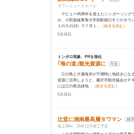
タウンニュースホール
デビュー45周年を迎えたシンガーソング
が、小田急線東海大学前駅南口すぐのタウ
１の５の13）で７月１...
（続きを読む）
5月26日
トンボロ現象、PRを強化
｢海の道｣観光資源に
社会
江の島と片瀬海岸が干潮時に地続きになる
資源に活用しようと、藤沢市観光協会がＰＲ
には江の島北緑地...
（続きを読む）
5月26日
辻堂に湘南最高層タワマン
経済
地上98m、25年12月竣工予定