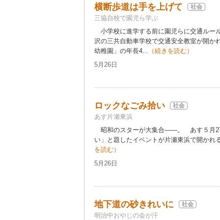
横断歩道は手を上げて
社会
三協自校で園児ら学ぶ
小学校に進学する前に園児らに交通ルール
沢の三共自動車学校で交通安全教室が開か
幼稚園」の年長4...
（続きを読む）
5月26日
ロックなごみ拾い
社会
あす片瀬東浜
昭和のスターが大集合――。 あす５月2
い」と題したイベントが片瀬東浜で開かれる。
を読む）
5月26日
地下道の砂きれいに
社会
明治中おやじの会が汗