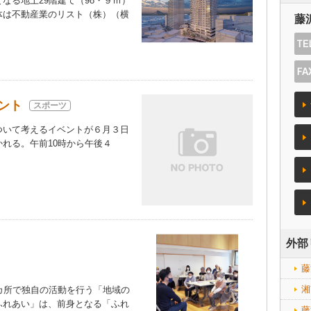
る地上29階建て（98・９ｍ）
体は不動産業のリスト（株）（横
藤
ント
スポーツ
いて考えるイベントが６月３日
れる。午前10時から午後４
外部
藤
湘
カ所で独自の活動を行う「地域の
ふれあい」は、前身となる「ふれ
藤