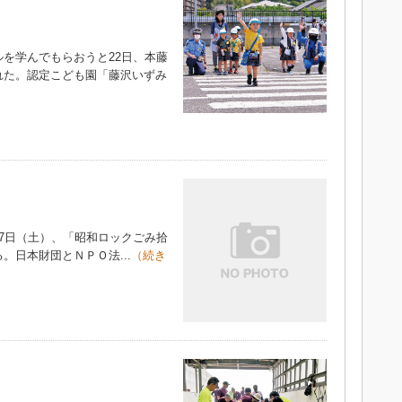
を学んでもらおうと22日、本藤
れた。認定こども園「藤沢いずみ
7日（土）、「昭和ロックごみ拾
日本財団とＮＰＯ法...
（続き