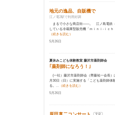
地元の逸品、自販機で
江ノ電2駅で利用好調
まるで小さな商店街――。 江ノ島電鉄（
している冷蔵庫型販売機「ｍｉｎｉ-ｉｃｈｉ
（続きを読む）
5月26日
夏休みこども体験教室 藤沢市薬剤師会
｢薬剤師になろう！｣
(一社）藤沢市薬剤師会（齊藤祐一会長）
月30日（日）に実施する「こども薬剤師体
る。...
（続きを読む）
5月26日
原田真二コンサート
文化