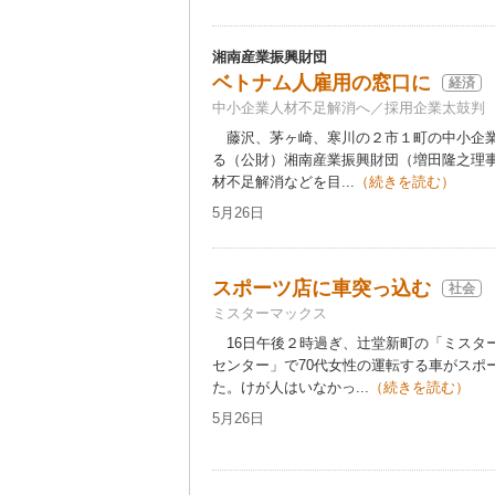
湘南産業振興財団
ベトナム人雇用の窓口に
経済
中小企業人材不足解消へ／採用企業太鼓判
藤沢、茅ヶ崎、寒川の２市１町の中小企業
る（公財）湘南産業振興財団（増田隆之理
材不足解消などを目...
（続きを読む）
5月26日
スポーツ店に車突っ込む
社会
ミスターマックス
16日午後２時過ぎ、辻堂新町の「ミスタ
センター」で70代女性の運転する車がスポ
た。けが人はいなかっ...
（続きを読む）
5月26日