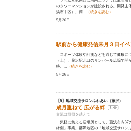
ＪＲ辻堂駅南口に湘南エリアでは最高層とな
のタワーマンションが建設される。開発主
浜市中区）。商...
（続きを読む）
5月26日
駅前から健康発信来月３日イベ
スポーツ体験や計測などを通じて健康につ
（土）、藤沢駅北口のサンパール広場で開か
時。...
（続きを読む）
5月26日
【5】地域交流サロンふれあい（藤沢）
歳月重ねて 広がる絆
社会
交流は垣根を越えて
気軽に集える居場所として、藤沢市内37
縁側」事業。藤沢地区の「地域交流サロン