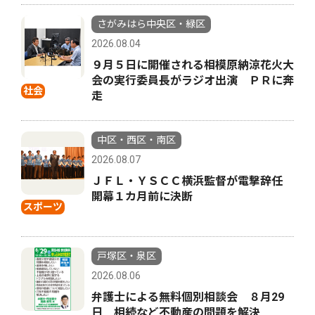
さがみはら中央区・緑区
2026.08.04
９月５日に開催される相模原納涼花火大
会の実行委員長がラジオ出演 ＰＲに奔
社会
走
中区・西区・南区
2026.08.07
ＪＦＬ・ＹＳＣＣ横浜監督が電撃辞任
開幕１カ月前に決断
スポーツ
戸塚区・泉区
2026.08.06
弁護士による無料個別相談会 ８月29
日 相続など不動産の問題を解決