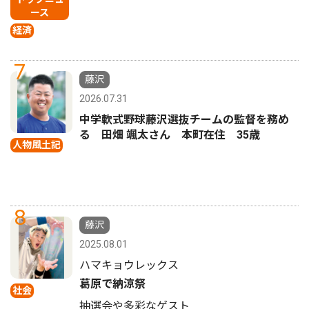
ース
経済
7
藤沢
2026.07.31
中学軟式野球藤沢選抜チームの監督を務め
る 田畑 颯太さん 本町在住 35歳
人物風土記
8
藤沢
2025.08.01
ハマキョウレックス
葛原で納涼祭
社会
抽選会や多彩なゲスト