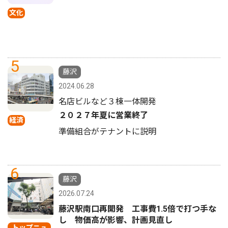
文化
5
藤沢
2024.06.28
名店ビルなど３棟一体開発
２０２７年夏に営業終了
経済
準備組合がテナントに説明
6
藤沢
2026.07.24
藤沢駅南口再開発 工事費1.5倍で打つ手な
し 物価高が影響、計画見直し
トップニュ