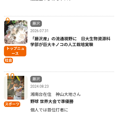
9
藤沢
2026.07.31
「藤沢産」の流通視野に 日大生物資源科
学部が巨大キノコの人工栽培実験
トップニュ
ース
社会
10
藤沢
2024.08.23
湘南台在住 神山大地さん
野球 世界大会で準優勝
スポーツ
個人では首位打者に