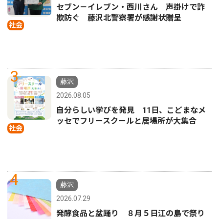
セブン－イレブン・西川さん 声掛けで詐
欺防ぐ 藤沢北警察署が感謝状贈呈
社会
3
藤沢
2026.08.05
自分らしい学びを発見 11日、こどまなメ
ッセでフリースクールと居場所が大集合
社会
4
藤沢
2026.07.29
発酵食品と盆踊り ８月５日江の島で祭り