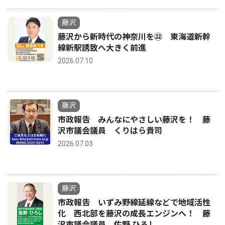
藤沢
藤沢から新時代の神奈川を㉒ 東海道新幹
線新駅誘致へ大きく前進
2026.07.10
藤沢
市政報告 みんなにやさしい藤沢を！ 藤
沢市議会議員 くりはら貴司
2026.07.03
藤沢
市政報告 いずみ野線延線などで地域活性
化 西北部を藤沢の成長エンジンへ！ 藤
沢市議会議員 佐野 ひろし