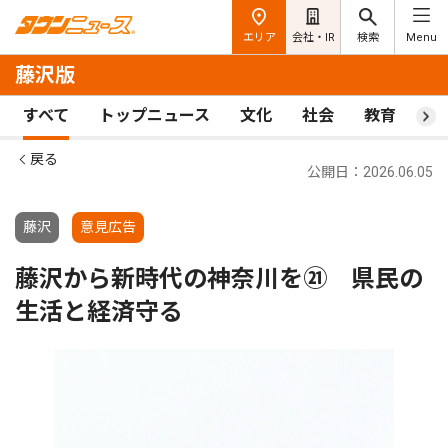
エリア
会社・IR
検索
Menu
藤沢版
すべて
トップニュース
文化
社会
教育
ス
戻る
公開日：2026.06.05
藤沢
意見広告
藤沢から新時代の神奈川を㉑ 県民の
生活と経済守る