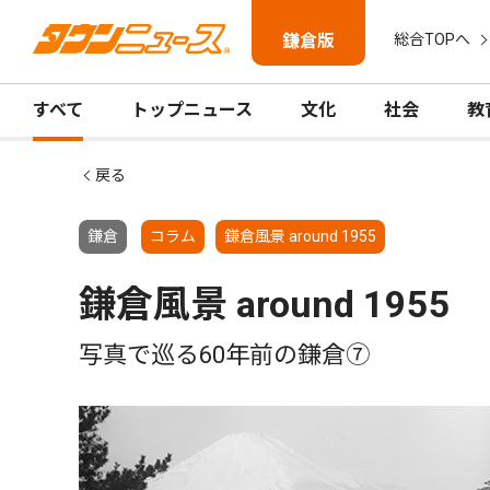
鎌倉版
総合TOPへ
すべて
トップニュース
文化
社会
教
戻る
鎌倉
コラム
鎌倉風景 around 1955
鎌倉風景 around 1955
写真で巡る60年前の鎌倉⑦