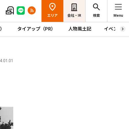
エリア
会社・IR
検索
Menu
R）
タイアップ（PR）
人物風土記
イベント
.01.01