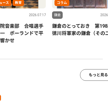
ュース
教育
コラム
2026.07.17
鎌倉
2026
院音楽部 合唱選手
鎌倉のとっておき 第19
一 ポーランドで平
徳川将軍家の鎌倉（その
響かせ
もっと見る