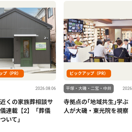
ップ（PR）
ピックアップ（PR）
2026.08.06
平塚・大磯・二宮・中井
2026
近くの家族葬相談サ
寺拠点の｢地域共生｣学ぶ 
儀連載【2】「葬儀
人が大磯・東光院を視察
ついて」