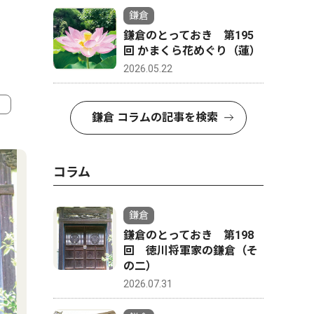
鎌倉
鎌倉のとっておき 第195
回 かまくら花めぐり（蓮）
2026.05.22
鎌倉 コラムの記事を検索
4
5
コラム
鎌倉
鎌倉のとっておき 第198
回 徳川将軍家の鎌倉（そ
の二）
2026.07.31