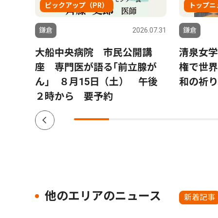
ピックアップ（PR）
トップニ
6.07.31
鎌倉
2026.07.31
鎌倉
生向
大船中央病院 市民公開講
清泉女学
月30
座 専門医が語る｢前立腺が
権で世界
ん｣ ８月15日（土） 午後
和の祈り
２時から 要予約
他のエリアのニュース
新着記事