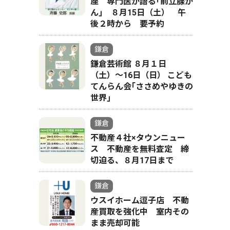
座 専門医が語る｢前立腺が
ん｣ ８月15日（土） 午
後２時から 要予約
鎌倉
鎌倉芸術館 ８月１日
。
（土）〜16日（日） こども
てんらん会｢ささめやゆきの
世界｣
鎌倉
不動産４社×タウンニュー
ス 不動産を無料査定 締
切迫る、８月17日まで
鎌倉
ウスイホーム逗子店 不動
産買取を強化中 室内その
まま売却可能