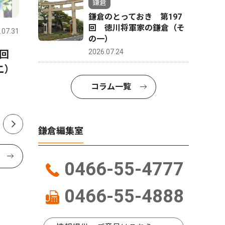
鎌倉
スポーツ
トップニュース
政治
鎌倉のとっておき 第197
回 徳川将軍家の鎌倉（そ
.07.31
鎌倉
2026.07.31
鎌倉
の一）
2026.07.24
8回
鎌倉学園剣道部 岩瀬中・
鎌倉市議
二）
仲本さんも切符つかむ
長に辞職
コラム一覧
鎌倉編集室
0466-55-4777
0466-55-4888