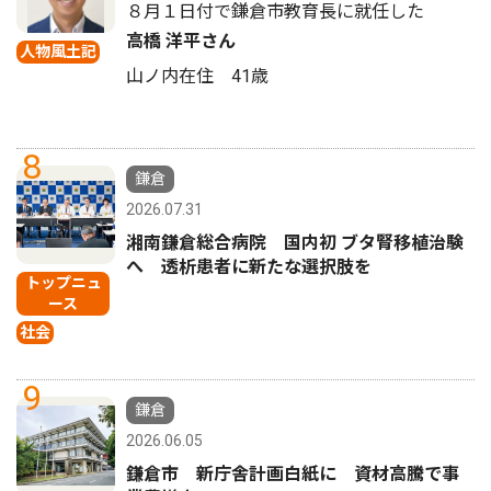
８月１日付で鎌倉市教育長に就任した
高橋 洋平さん
人物風土記
山ノ内在住 41歳
8
鎌倉
2026.07.31
湘南鎌倉総合病院 国内初 ブタ腎移植治験
へ 透析患者に新たな選択肢を
トップニュ
ース
社会
9
鎌倉
2026.06.05
鎌倉市 新庁舎計画白紙に 資材高騰で事