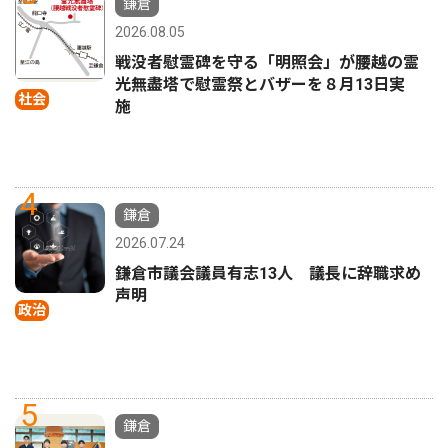
鎌倉
2026.08.05
戦没者慰霊碑を守る「明照会」が腰越の霊
光無盡塔で慰霊祭とバザーを８月13日実
社会
施
4
鎌倉
2026.07.24
鎌倉市議会議員有志13人 議長に辞職求め
声明
政治
5
鎌倉