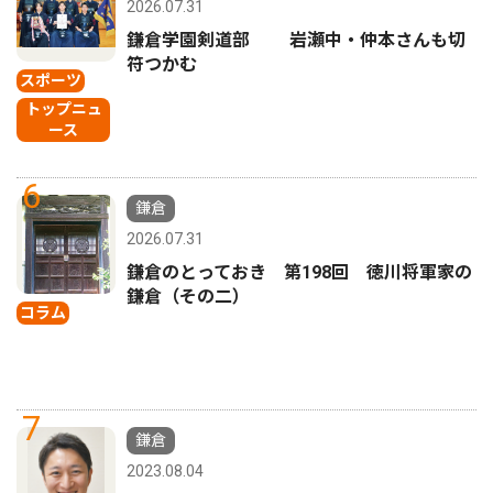
2026.07.31
鎌倉学園剣道部 岩瀬中・仲本さんも切
符つかむ
スポーツ
トップニュ
ース
6
鎌倉
2026.07.31
鎌倉のとっておき 第198回 徳川将軍家の
鎌倉（その二）
コラム
7
鎌倉
2023.08.04