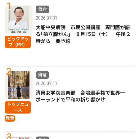
1
鎌倉
2026.07.31
大船中央病院 市民公開講座 専門医が語
る｢前立腺がん｣ ８月15日（土） 午後２
ピックアッ
時から 要予約
プ（PR）
2
鎌倉
2026.07.17
清泉女学院音楽部 合唱選手権で世界一
ポーランドで平和の祈り響かせ
トップニュ
ース
教育
3