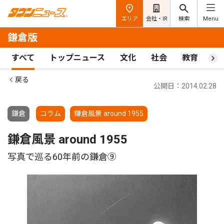
エリア
会社・IR
検索
Menu
鎌倉版
すべて
トップニュース
文化
社会
教育
ス
戻る
公開日：2014.02.28
鎌倉
コラム
鎌倉風景 around 1955
鎌倉風景 around 1955
写真で巡る60年前の鎌倉⑨