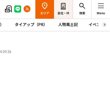
エリア
会社・IR
検索
Menu
R）
タイアップ（PR）
人物風土記
イベント
.09.26