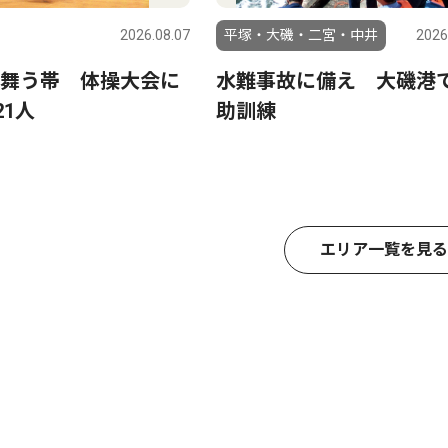
2026.08.07
平塚・大磯・二宮・中井
2026
舞う帯 体操大会に
水難事故に備え 大磯港
21人
助訓練
エリア一覧を見る