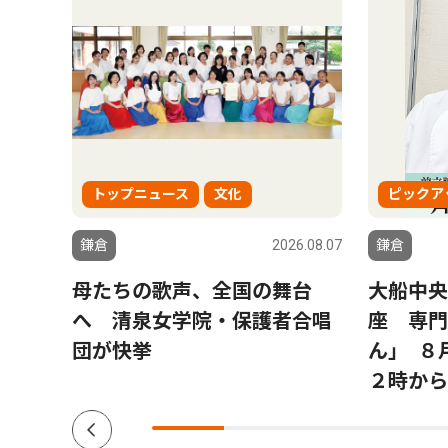
トップニュース
文化
ピックア
6.08.07
鎌倉
2026.08.07
鎌倉
さ
母たちの歌声、全国の舞台
大船中央
ワー
へ 清泉女学院・保護者合唱
座 専門
障害
団が快挙
ん｣ ８
２時から