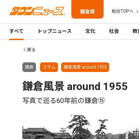
鎌倉版
総合TOPへ
すべて
トップニュース
文化
社会
教
戻る
鎌倉
コラム
鎌倉風景 around 1955
鎌倉風景 around 1955
写真で巡る60年前の鎌倉⑮