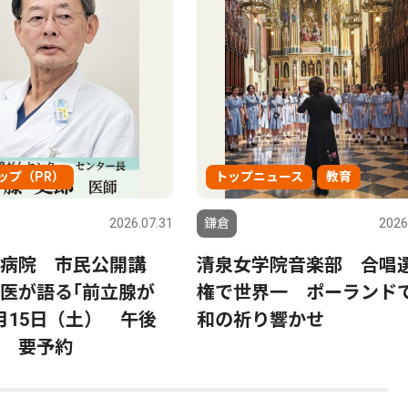
ップ（PR）
トップニュース
教育
2026.07.31
鎌倉
2026
病院 市民公開講
清泉女学院音楽部 合唱
医が語る｢前立腺が
権で世界一 ポーランド
月15日（土） 午後
和の祈り響かせ
 要予約