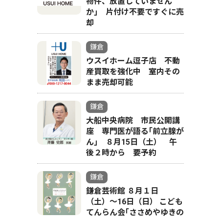
物件、放置していません
か｣ 片付け不要ですぐに売
却
鎌倉
ウスイホーム逗子店 不動
産買取を強化中 室内その
まま売却可能
鎌倉
大船中央病院 市民公開講
座 専門医が語る｢前立腺が
ん｣ ８月15日（土） 午
後２時から 要予約
鎌倉
鎌倉芸術館 ８月１日
（土）〜16日（日） こども
てんらん会｢ささめやゆきの