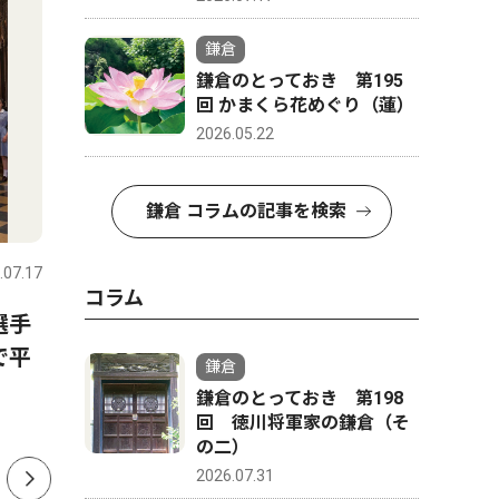
鎌倉
鎌倉のとっておき 第195
回 かまくら花めぐり（蓮）
2026.05.22
鎌倉 コラムの記事を検索
文化
社会
.07.17
鎌倉
2026.08.07
鎌倉
コラム
選手
休日は鎌倉で音楽を ８月11
熊本地震
で平
日と22日にコンサート
の輪 街
鎌倉
ー公演な
鎌倉のとっておき 第198
回 徳川将軍家の鎌倉（そ
の二）
2026.07.31