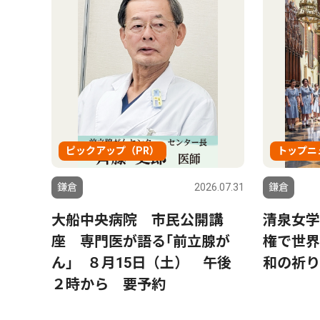
ピックアップ（PR）
トップニ
6.07.31
鎌倉
2026.07.31
鎌倉
鎌倉
大船中央病院 市民公開講
清泉女学
かま
座 専門医が語る｢前立腺が
権で世界
」を
ん｣ ８月15日（土） 午後
和の祈り
たかふ
２時から 要予約
歳