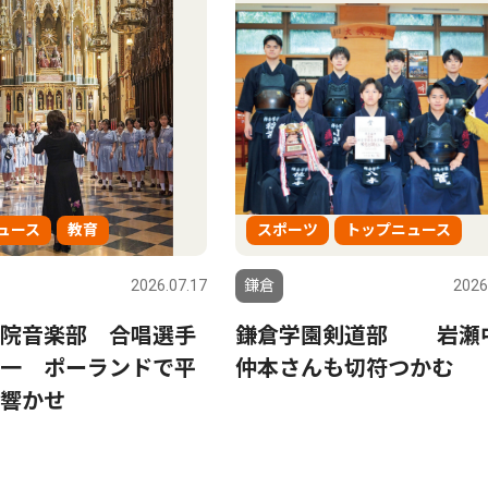
ュース
教育
スポーツ
トップニュース
2026.07.17
鎌倉
2026
院音楽部 合唱選手
鎌倉学園剣道部 岩瀬
一 ポーランドで平
仲本さんも切符つかむ
響かせ