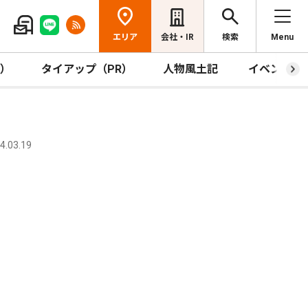
エリア
会社・IR
検索
Menu
R）
タイアップ（PR）
人物風土記
イベント
.03.19