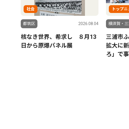
社会
トップニ
都筑区
2026.08.04
横須賀・三
核なき世界、希求し ８月13
三浦市ふ
日から原爆パネル展
拡大に新
ろ」で事