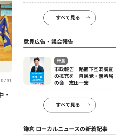
すべて見る
意見広告・議会報告
鎌倉
政治
コラム
市政報告 路面下空洞調査
の拡充を 自民党・無所属
.07.31
鎌倉
2026.07.24
鎌倉
の会 志田一宏
中・
鎌倉市議会議員有志13人 議
鎌倉のと
長に辞職求め声明
徳川将軍
すべて見る
鎌倉 ローカルニュースの新着記事