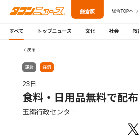
鎌倉版
総合TOPへ
すべて
トップニュース
文化
社会
教
戻る
鎌倉
経済
23日
食料・日用品無料で配布
玉縄行政センター