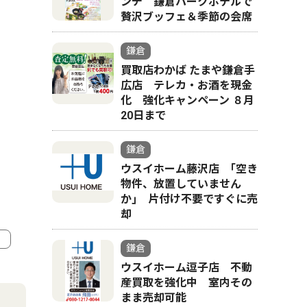
ンチ 鎌倉パークホテルで
贅沢ブッフェ＆季節の会席
鎌倉
買取店わかば たまや鎌倉手
広店 テレカ・お酒を現金
化 強化キャンペーン ８月
20日まで
鎌倉
ウスイホーム藤沢店 ｢空き
物件、放置していません
か｣ 片付け不要ですぐに売
却
鎌倉
ウスイホーム逗子店 不動
4
5
産買取を強化中 室内その
まま売却可能