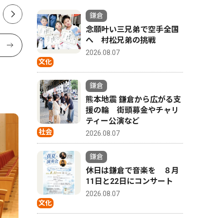
鎌倉
念願叶い三兄弟で空手全国
へ 村松兄弟の挑戦
2026.08.07
文化
鎌倉
熊本地震 鎌倉から広がる支
援の輪 街頭募金やチャリ
ティー公演など
社会
2026.08.07
鎌倉
休日は鎌倉で音楽を ８月
11日と22日にコンサート
2026.08.07
文化