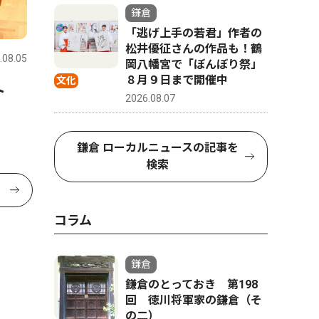
鎌倉
「逃げ上手の若君」作者の
松井優征さんの作品も！鶴
.08.05
岡八幡宮で「ぼんぼり祭」
８月９日まで開催中
文化
ート
2026.08.07
鎌倉 ローカルニュースの記事を
検索
コラム
鎌倉
鎌倉のとっておき 第198
回 徳川将軍家の鎌倉（そ
の二）