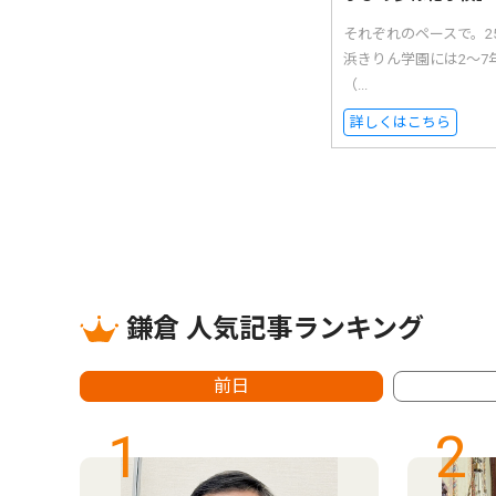
それぞれのペースで。
浜きりん学園には2〜7
（...
詳しくはこちら
鎌倉 人気記事ランキング
前日
1
2