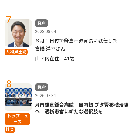
7
鎌倉
2023.08.04
８月１日付で鎌倉市教育長に就任した
高橋 洋平さん
人物風土記
山ノ内在住 41歳
8
鎌倉
2026.07.31
湘南鎌倉総合病院 国内初 ブタ腎移植治験
へ 透析患者に新たな選択肢を
トップニュ
ース
社会