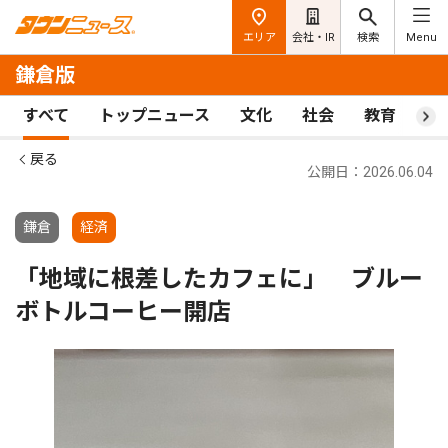
エリア
会社・IR
検索
Menu
鎌倉版
すべて
トップニュース
文化
社会
教育
ス
戻る
公開日：2026.06.04
鎌倉
経済
「地域に根差したカフェに」 ブルー
ボトルコーヒー開店