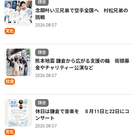
鎌倉
念願叶い三兄弟で空手全国へ 村松兄弟の
挑戦
2026.08.07
文化
鎌倉
熊本地震 鎌倉から広がる支援の輪 街頭募
金やチャリティー公演など
2026.08.07
社会
鎌倉
休日は鎌倉で音楽を ８月11日と22日にコ
ンサート
2026.08.07
文化