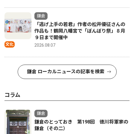
鎌倉
「逃げ上手の若君」作者の松井優征さんの
作品も！鶴岡八幡宮で「ぼんぼり祭」８月
９日まで開催中
文化
2026.08.07
鎌倉 ローカルニュースの記事を検索
コラム
鎌倉
鎌倉のとっておき 第198回 徳川将軍家の
鎌倉（その二）