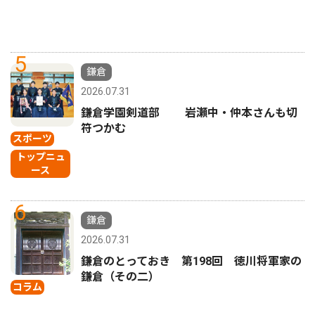
5
鎌倉
2026.07.31
鎌倉学園剣道部 岩瀬中・仲本さんも切
符つかむ
スポーツ
トップニュ
ース
6
鎌倉
2026.07.31
鎌倉のとっておき 第198回 徳川将軍家の
鎌倉（その二）
コラム