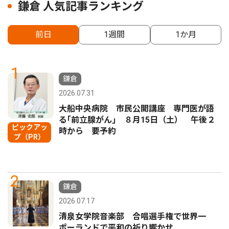
鎌倉 人気記事ランキング
前日
1週間
1か月
1
鎌倉
2026.07.31
大船中央病院 市民公開講座 専門医が語
る｢前立腺がん｣ ８月15日（土） 午後２
ピックアッ
時から 要予約
プ（PR）
2
鎌倉
2026.07.17
清泉女学院音楽部 合唱選手権で世界一
ポーランドで平和の祈り響かせ