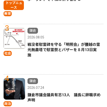
トップニュ
ース
教育
3
鎌倉
2026.08.05
戦没者慰霊碑を守る「明照会」が腰越の霊
光無盡塔で慰霊祭とバザーを８月13日実
社会
施
4
鎌倉
2026.07.24
鎌倉市議会議員有志13人 議長に辞職求め
声明
政治