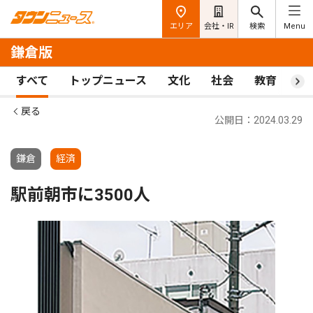
エリア
会社・IR
検索
Menu
鎌倉版
すべて
トップニュース
文化
社会
教育
ス
戻る
公開日：2024.03.29
鎌倉
経済
駅前朝市に3500人