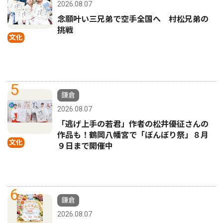
2026.08.07
念願叶い三兄弟で空手全国へ 村松兄弟の
挑戦
文化
5
鎌倉
2026.08.07
「逃げ上手の若君」作者の松井優征さんの
作品も！鶴岡八幡宮で「ぼんぼり祭」８月
文化
９日まで開催中
6
鎌倉
2026.08.07