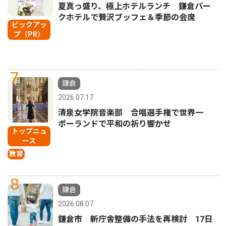
夏真っ盛り、極上ホテルランチ 鎌倉パー
クホテルで贅沢ブッフェ＆季節の会席
ピックアッ
プ（PR）
7
鎌倉
2026.07.17
清泉女学院音楽部 合唱選手権で世界一
ポーランドで平和の祈り響かせ
トップニュ
ース
教育
8
鎌倉
2026.08.07
鎌倉市 新庁舎整備の手法を再検討 17日