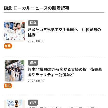
鎌倉 ローカルニュースの新着記事
鎌倉
念願叶い三兄弟で空手全国へ 村松兄弟の
挑戦
2026.08.07
文化
鎌倉
熊本地震 鎌倉から広がる支援の輪 街頭募
金やチャリティー公演など
2026.08.07
社会
鎌倉