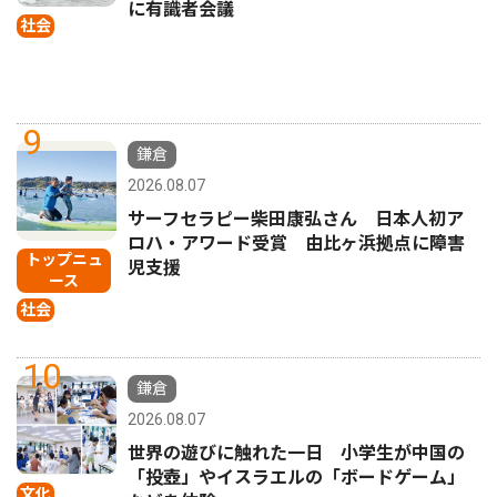
に有識者会議
社会
9
鎌倉
2026.08.07
サーフセラピー柴田康弘さん 日本人初ア
ロハ・アワード受賞 由比ヶ浜拠点に障害
トップニュ
児支援
ース
社会
10
鎌倉
2026.08.07
世界の遊びに触れた一日 小学生が中国の
「投壺」やイスラエルの「ボードゲーム」
文化