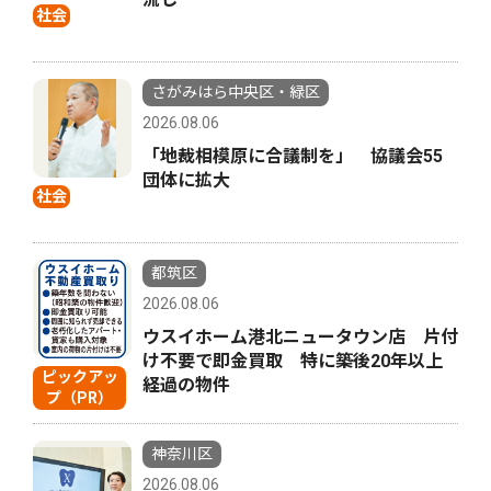
社会
さがみはら中央区・緑区
2026.08.06
「地裁相模原に合議制を」 協議会55
団体に拡大
社会
都筑区
2026.08.06
ウスイホーム港北ニュータウン店 片付
け不要で即金買取 特に築後20年以上
ピックアッ
経過の物件
プ（PR）
神奈川区
2026.08.06