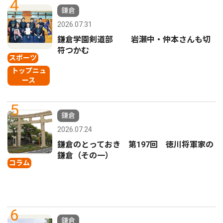
4
鎌倉
2026.07.31
鎌倉学園剣道部 岩瀬中・仲本さんも切
符つかむ
スポーツ
トップニュ
ース
5
鎌倉
2026.07.24
鎌倉のとっておき 第197回 徳川将軍家の
鎌倉（その一）
コラム
6
鎌倉