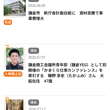
2026.06.05
鎌倉市 新庁舎計画白紙に 資材高騰で事
業費増大
社会
7
鎌倉
2026.07.31
鎌倉商工会議所青年部（鎌倉YEG）として初
開催の「かまくら仕事カンファレンス」を
人物風土記
牽引する 磯野 享史（たかふみ）さん 大
船在住 47歳
8
鎌倉
2026.07.17