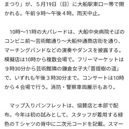
まつり」が、５月19日（日）に大船駅東口一帯で開
かれる。午前９時〜午後４時。雨天中止。
10時〜11時の大パレードは、大船中央病院そばの
コンビニ前〜芸術館通り〜大船仲通商店街を通り、
マーチングバンドなどの演奏やダンスを披露する。
模擬店は10時から複数会場で。フリーマーケットは
９時30分から芸術館隣の鎌倉女子大｢菩提樹の道｣
で、いずれも午後３時30分まで。コンサートは10時
から４会場で行う。消防・警察車両展示もあり。
マップ入りパンフレットは、協賛店と本部で配
布。今年は初の試みとして、スタッフが着用する緑
色のＴシャツの背中に二次元コードを記載。スマー