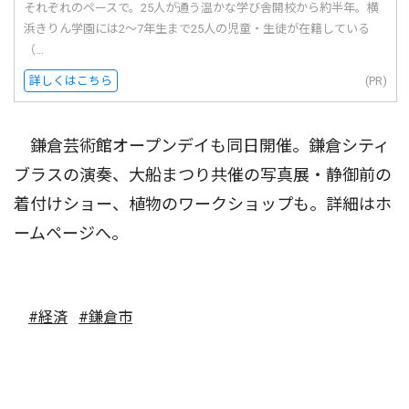
それぞれのペースで。25人が通う温かな学び舎開校から約半年。横
浜きりん学園には2〜7年生まで25人の児童・生徒が在籍している
（...
詳しくはこちら
(PR)
鎌倉芸術館オープンデイも同日開催。鎌倉シティ
ブラスの演奏、大船まつり共催の写真展・静御前の
着付けショー、植物のワークショップも。詳細はホ
ームページへ。
#経済
#鎌倉市