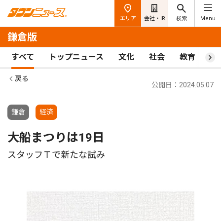
エリア
会社・IR
検索
Menu
鎌倉版
すべて
トップニュース
文化
社会
教育
ス
戻る
公開日：2024.05.07
鎌倉
経済
大船まつりは19日
スタッフＴで新たな試み