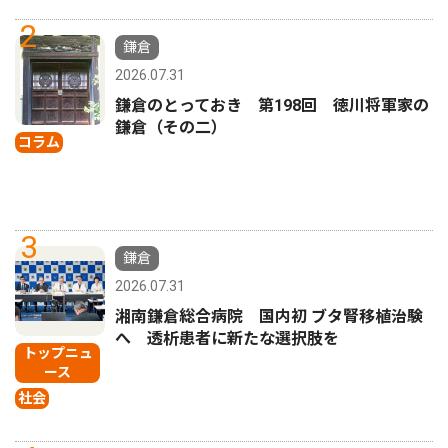
2
鎌倉
2026.07.31
鎌倉のとっておき 第198回 徳川将軍家の
鎌倉（その二）
コラム
3
鎌倉
2026.07.31
湘南鎌倉総合病院 国内初 ブタ腎移植治験
へ 透析患者に新たな選択肢を
トップニュ
ース
社会