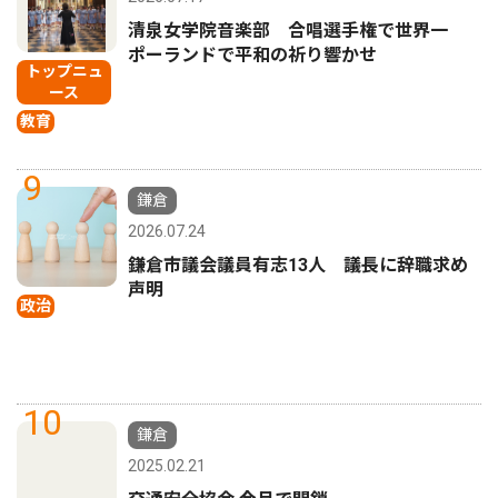
清泉女学院音楽部 合唱選手権で世界一
ポーランドで平和の祈り響かせ
トップニュ
ース
教育
9
鎌倉
2026.07.24
鎌倉市議会議員有志13人 議長に辞職求め
声明
政治
10
鎌倉
2025.02.21