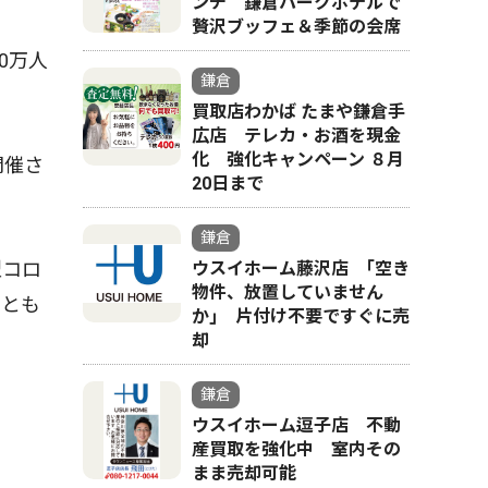
ンチ 鎌倉パークホテルで
贅沢ブッフェ＆季節の会席
0万人
鎌倉
買取店わかば たまや鎌倉手
広店 テレカ・お酒を現金
化 強化キャンペーン ８月
開催さ
20日まで
鎌倉
ウスイホーム藤沢店 ｢空き
型コロ
物件、放置していません
ことも
か｣ 片付け不要ですぐに売
却
鎌倉
ウスイホーム逗子店 不動
産買取を強化中 室内その
まま売却可能