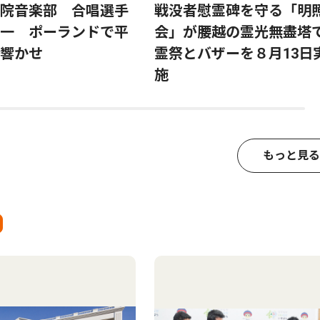
院音楽部 合唱選手
戦没者慰霊碑を守る「明
一 ポーランドで平
会」が腰越の霊光無盡塔
響かせ
霊祭とバザーを８月13日
施
もっと見る