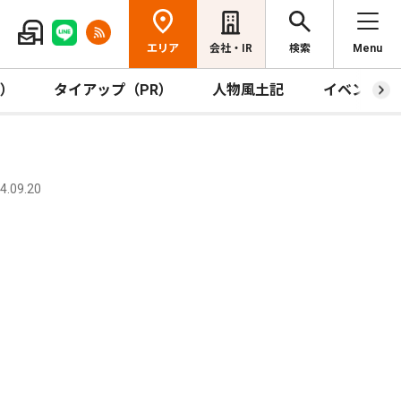
エリア
会社・IR
検索
Menu
R）
タイアップ（PR）
人物風土記
イベント
.09.20