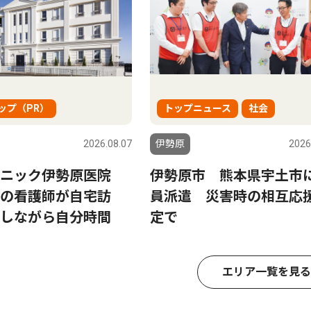
ップ（PR）
トップニュース
社会
2026.08.07
伊勢原
2026
リニック伊勢原医院
伊勢原市 熊本県宇土市
の看護師が自宅訪
員派遣 災害時の相互応
しながら自分時間
定で
エリア一覧を見る