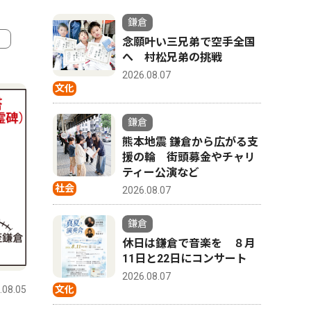
鎌倉
念願叶い三兄弟で空手全国
へ 村松兄弟の挑戦
4
5
2026.08.07
文化
鎌倉
熊本地震 鎌倉から広がる支
援の輪 街頭募金やチャリ
ティー公演など
社会
2026.08.07
鎌倉
休日は鎌倉で音楽を ８月
政治
スポーツ
11日と22日にコンサート
2026.08.07
文化
.08.05
鎌倉
2026.07.24
鎌倉