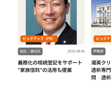
ピックアップ（PR）
ピックア
旭区・瀬谷区
2026.08.06
伊勢原
義務化の相続登記をサポート
湘英ク
”家族信託”の活用も提案
透析専門
問 透析