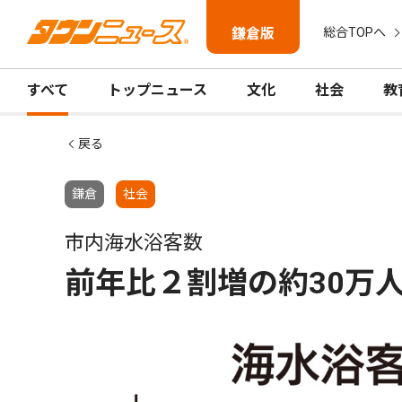
鎌倉版
総合TOPへ
すべて
トップニュース
文化
社会
教
戻る
鎌倉
社会
市内海水浴客数
前年比２割増の約30万