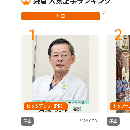
鎌倉 人気記事ランキング
前日
1
2
ピックアップ（PR）
トップニ
6.07.31
鎌倉
2026.07.31
鎌倉