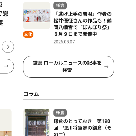
照
鎌倉市議会議員有志13人 議
鎌倉学
鎌倉
で慰
長に辞職求め声明
仲本さん
「逃げ上手の若君」作者の
松井優征さんの作品も！鶴
実
岡八幡宮で「ぼんぼり祭」
８月９日まで開催中
文化
2026.08.07
鎌倉 ローカルニュースの記事を
検索
コラム
鎌倉
鎌倉のとっておき 第198
回 徳川将軍家の鎌倉（そ
の二）