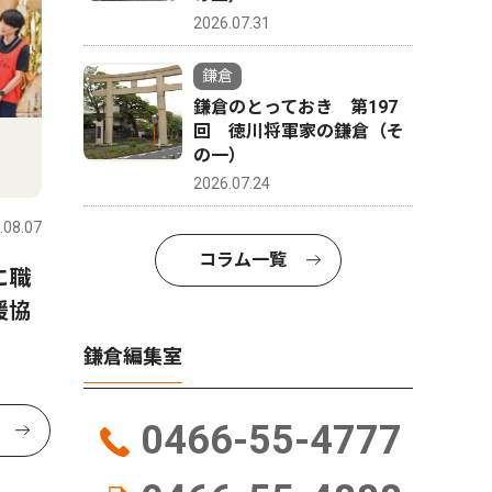
2026.07.31
鎌倉
鎌倉のとっておき 第197
回 徳川将軍家の鎌倉（そ
の一）
2026.07.24
.08.07
コラム一覧
に職
援協
鎌倉編集室
0466-55-4777