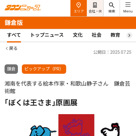
エリア
会社・IR
検索
Menu
鎌倉版
すべて
トップニュース
文化
社会
教育
ス
戻る
公開日：2025.07.25
鎌倉
ピックアップ（PR）
湘南を代表する絵本作家・和歌山静子さん 鎌倉芸
術館
｢ぼくは王さま｣原画展