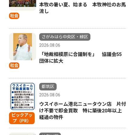
本牧の暑い夏、始まる 本牧神社のお馬
流し
社会
さがみはら中央区・緑区
2026.08.06
「地裁相模原に合議制を」 協議会55
団体に拡大
社会
都筑区
2026.08.06
ウスイホーム港北ニュータウン店 片付
け不要で即金買取 特に築後20年以上
ピックアッ
経過の物件
プ（PR）