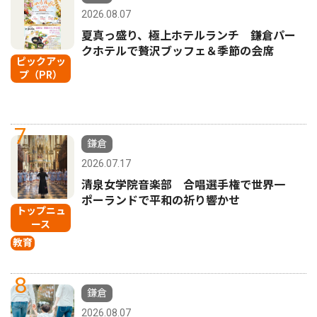
2026.08.07
夏真っ盛り、極上ホテルランチ 鎌倉パー
クホテルで贅沢ブッフェ＆季節の会席
ピックアッ
プ（PR）
7
鎌倉
2026.07.17
清泉女学院音楽部 合唱選手権で世界一
ポーランドで平和の祈り響かせ
トップニュ
ース
教育
8
鎌倉
2026.08.07