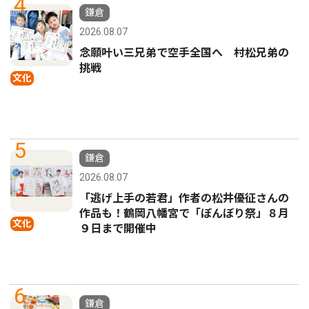
4
鎌倉
2026.08.07
念願叶い三兄弟で空手全国へ 村松兄弟の
挑戦
文化
5
鎌倉
2026.08.07
「逃げ上手の若君」作者の松井優征さんの
作品も！鶴岡八幡宮で「ぼんぼり祭」８月
文化
９日まで開催中
6
鎌倉