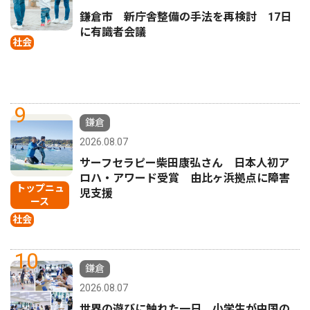
鎌倉市 新庁舎整備の手法を再検討 17日
に有識者会議
社会
9
鎌倉
2026.08.07
サーフセラピー柴田康弘さん 日本人初ア
ロハ・アワード受賞 由比ヶ浜拠点に障害
トップニュ
児支援
ース
社会
10
鎌倉
2026.08.07
世界の遊びに触れた一日 小学生が中国の