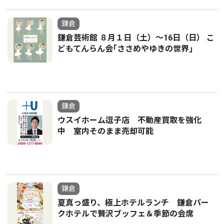
鎌倉
鎌倉芸術館 ８月１日（土）〜16日（日） こ
どもてんらん会｢ささめやゆきの世界｣
鎌倉
ウスイホーム逗子店 不動産買取を強化
中 室内そのまま売却可能
鎌倉
夏真っ盛り、極上ホテルランチ 鎌倉パー
クホテルで贅沢ブッフェ＆季節の会席