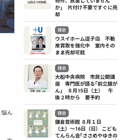
物件、放置していません
か｣ 片付け不要ですぐに売
却
鎌倉
ウスイホーム逗子店 不動
産買取を強化中 室内その
まま売却可能
鎌倉
大船中央病院 市民公開講
座 専門医が語る｢前立腺が
ん｣ ８月15日（土） 午
後２時から 要予約
と悩ん
鎌倉
鎌倉芸術館 ８月１日
（土）〜16日（日） こども
てんらん会｢ささめやゆきの