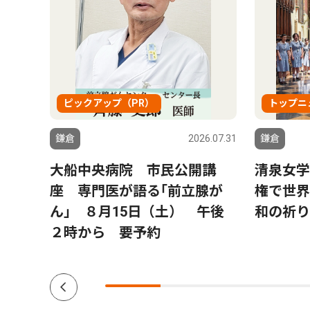
ピックアップ（PR）
トップニ
6.07.31
鎌倉
2026.07.31
鎌倉
鎌倉
大船中央病院 市民公開講
清泉女学
かま
座 専門医が語る｢前立腺が
権で世界
」を
ん｣ ８月15日（土） 午後
和の祈り
たかふ
２時から 要予約
歳