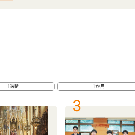
1週間
1か月
3