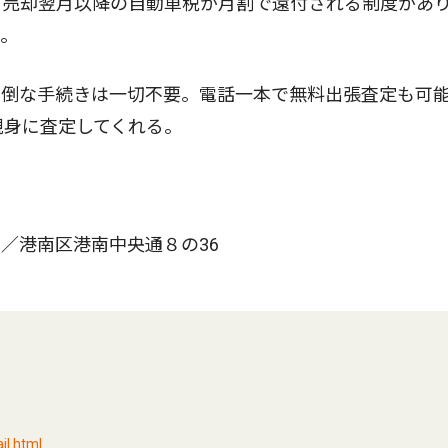
売却翌月以降の自動車税が月割で還付される制度があ
も。
倒な手続きは一切不要。電話一本で無料出張査定も可
親身に査定してくれる。
／港南区港南中央通８の36
l.html