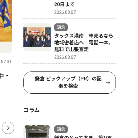
20日まで
2026.08.07
鎌倉
タックス港南 車売るなら
地域密着店へ 電話一本、
政治
コラム
無料で出張査定
2026.08.07
.07.31
鎌倉
2026.07.24
鎌倉
中・
鎌倉市議会議員有志13人 議
鎌倉のと
鎌倉 ピックアップ（PR）の記
長に辞職求め声明
徳川将軍
事を検索
コラム
鎌倉
鎌倉のとっておき 第198