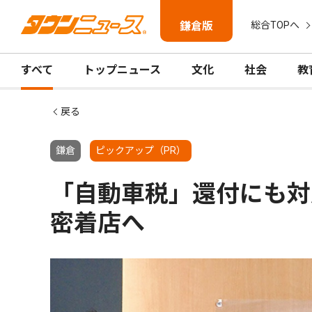
鎌倉版
総合TOPへ
すべて
トップニュース
文化
社会
教
戻る
鎌倉
ピックアップ（PR）
「自動車税」還付にも対
密着店へ