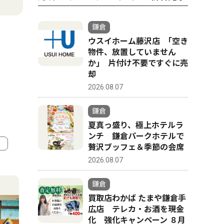
鎌倉
ウスイホーム藤沢店 ｢空き
物件、放置していません
か｣ 片付け不要ですぐに売
却
2026.08.07
鎌倉
夏真っ盛り、極上ホテルラ
ンチ 鎌倉パークホテルで
贅沢ブッフェ＆季節の会席
2026.08.07
4
5
鎌倉
買取店わかば たまや鎌倉手
広店 テレカ・お酒を現金
化 強化キャンペーン ８月