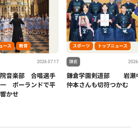
ュース
教育
スポーツ
トップニュース
2026.07.17
鎌倉
2026
院音楽部 合唱選手
鎌倉学園剣道部 岩瀬
一 ポーランドで平
仲本さんも切符つかむ
響かせ