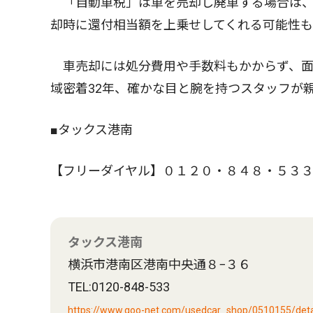
「自動車税」は車を売却し廃車する場合は、
却時に還付相当額を上乗せしてくれる可能性
車売却には処分費用や手数料もかからず、面
域密着32年、確かな目と腕を持つスタッフが
■タックス港南
【フリーダイヤル】０１２０・８４８・５３３
タックス港南
横浜市港南区港南中央通８−３６
TEL:0120-848-533
https://www.goo-net.com/usedcar_shop/0510155/detai