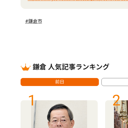
#鎌倉市
鎌倉 人気記事ランキング
前日
1
2