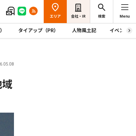
エリア
会社・IR
検索
Menu
R）
タイアップ（PR）
人物風土記
イベント
.05.08
地域