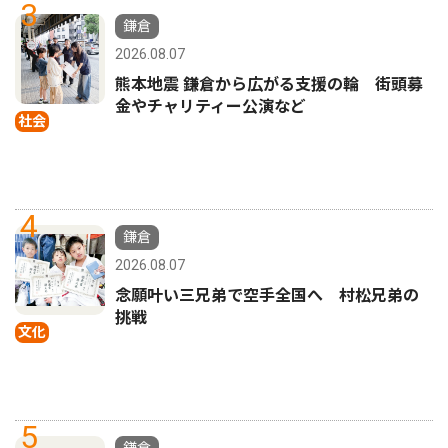
3
鎌倉
2026.08.07
熊本地震 鎌倉から広がる支援の輪 街頭募
金やチャリティー公演など
社会
4
鎌倉
2026.08.07
念願叶い三兄弟で空手全国へ 村松兄弟の
挑戦
文化
5