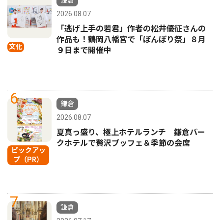
鎌倉
2026.08.07
「逃げ上手の若君」作者の松井優征さんの
作品も！鶴岡八幡宮で「ぼんぼり祭」８月
文化
９日まで開催中
6
鎌倉
2026.08.07
夏真っ盛り、極上ホテルランチ 鎌倉パー
クホテルで贅沢ブッフェ＆季節の会席
ピックアッ
プ（PR）
7
鎌倉