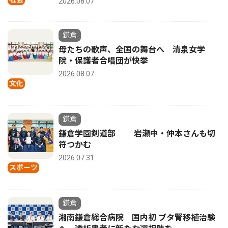
2026.08.07
鎌倉
母たちの歌声、全国の舞台へ 清泉女学
院・保護者合唱団が快挙
2026.08.07
文化
鎌倉
鎌倉学園剣道部 岩瀬中・仲本さんも切
符つかむ
2026.07.31
スポーツ
鎌倉
湘南鎌倉総合病院 国内初 ブタ腎移植治験