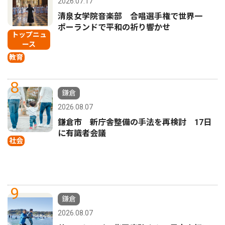
2026.07.17
清泉女学院音楽部 合唱選手権で世界一
ポーランドで平和の祈り響かせ
トップニュ
ース
教育
8
鎌倉
2026.08.07
鎌倉市 新庁舎整備の手法を再検討 17日
に有識者会議
社会
9
鎌倉
2026.08.07