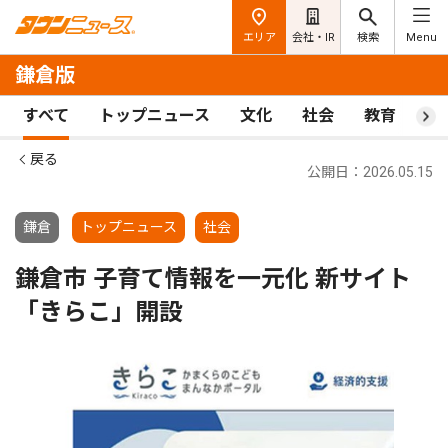
エリア
会社・IR
検索
Menu
鎌倉版
すべて
トップニュース
文化
社会
教育
ス
戻る
公開日：2026.05.15
鎌倉
トップニュース
社会
鎌倉市 子育て情報を一元化 新サイト
「きらこ」開設