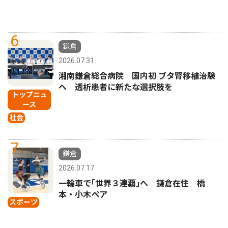
6
鎌倉
2026.07.31
湘南鎌倉総合病院 国内初 ブタ腎移植治験
へ 透析患者に新たな選択肢を
トップニュ
ース
社会
7
鎌倉
2026.07.17
一輪車で｢世界３連覇｣へ 鎌倉在住 橋
本・小木ペア
スポーツ