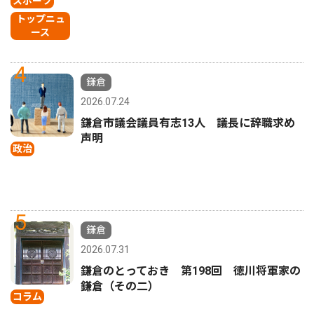
スポーツ
トップニュ
ース
4
鎌倉
2026.07.24
鎌倉市議会議員有志13人 議長に辞職求め
声明
政治
5
鎌倉
2026.07.31
鎌倉のとっておき 第198回 徳川将軍家の
鎌倉（その二）
コラム