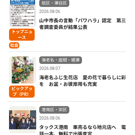
旭区・瀬谷区
2026.08.06
山中市長の言動「パワハラ」認定 第三
者調査委員が結果公表
トップニュ
ース
社会
海老名・座間・綾瀬
2026.08.07
海老名ふじ生花店 夏の花で暮らしに彩
を お盆・お彼岸用も充実
ピックアッ
プ（PR）
港南区・栄区
2026.08.06
タックス港南 車売るなら地元店へ 電
話一本、無料で出張査定