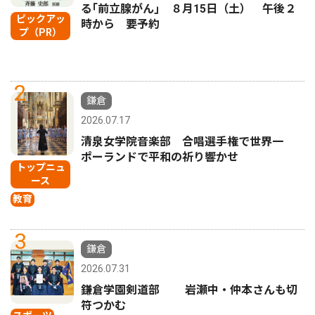
る｢前立腺がん｣ ８月15日（土） 午後２
ピックアッ
時から 要予約
プ（PR）
2
鎌倉
2026.07.17
清泉女学院音楽部 合唱選手権で世界一
ポーランドで平和の祈り響かせ
トップニュ
ース
教育
3
鎌倉
2026.07.31
鎌倉学園剣道部 岩瀬中・仲本さんも切
符つかむ