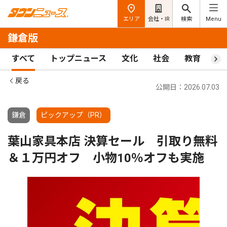
エリア
会社・IR
検索
Menu
鎌倉版
すべて
トップニュース
文化
社会
教育
ス
戻る
公開日：2026.07.03
鎌倉
ピックアップ（PR）
葉山家具本店 決算セール 引取り無料
＆１万円オフ 小物10％オフも実施