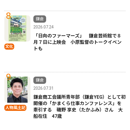
8
鎌倉
2026.07.24
「日向のファーマーズ」 鎌倉芸術館で８
月７日に上映会 小原監督のトークイベン
文化
トも
9
鎌倉
2026.07.31
鎌倉商工会議所青年部（鎌倉YEG）として初
開催の「かまくら仕事カンファレンス」を
人物風土記
牽引する 磯野 享史（たかふみ）さん 大
船在住 47歳