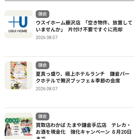
鎌倉
ウスイホーム藤沢店 ｢空き物件、放置して
いませんか｣ 片付け不要ですぐに売却
2026.08.07
鎌倉
夏真っ盛り、極上ホテルランチ 鎌倉パー
クホテルで贅沢ブッフェ＆季節の会席
2026.08.07
鎌倉
買取店わかば たまや鎌倉手広店 テレカ・
お酒を現金化 強化キャンペーン ８月20日
まで