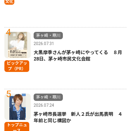
文化
4
茅ヶ崎・寒川
2026.07.31
大黒摩季さんが茅ヶ崎にやってくる ８月
28日、茅ヶ崎市民文化会館
ピックアッ
プ（PR）
5
茅ヶ崎・寒川
2026.07.24
茅ヶ崎市長選挙 新人２氏が出馬表明 ４
年前と同じ構図か
トップニュ
ース