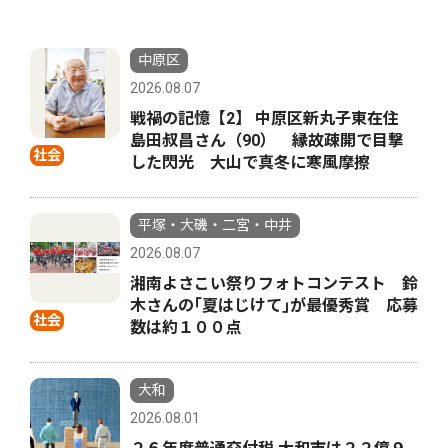
中原区
2026.08.07
戦禍の記憶【2】 中原区新丸子東在住
島田叔昌さん（90） 縁故疎開で目撃
社会
した閃光 大山で真冬に寒風摩擦
平塚・大磯・二宮・中井
2026.08.07
湘南よさこい祭りフォトコンテスト 鈴
木さんの｢夏はじけて｣が最優秀賞 応募
社会
数は約１００点
大和
2026.08.01