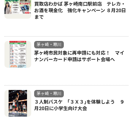
買取店わかば 茅ヶ崎南口駅前店 テレカ・
お酒を現金化 強化キャンペーン ８月20日
まで
茅ヶ崎・寒川
茅ヶ崎市民対象に再申請にも対応！ マイ
ナンバーカード申請はサポート会場へ
茅ヶ崎・寒川
３人制バスケ ｢３Ｘ３｣を体験しよう ９
月20日に小学生向け大会