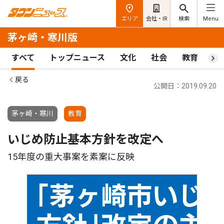
エリア
会社・IR
検索
Menu
茅ヶ崎・寒川版
すべて
トップニュース
文化
社会
教育
ス
戻る
公開日：2019.09.20
茅ヶ崎・寒川
教育
いじめ防止基本方針を改定へ
15年度の重大事案を素案に反映