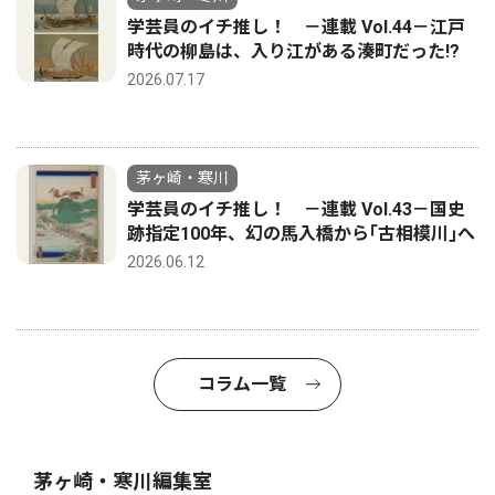
学芸員のイチ推し！ －連載 Vol.44－江戸
時代の柳島は、入り江がある湊町だった!?
2026.07.17
茅ヶ崎・寒川
学芸員のイチ推し！ －連載 Vol.43－国史
跡指定100年、幻の馬入橋から｢古相模川｣へ
2026.06.12
コラム一覧
茅ヶ崎・寒川編集室