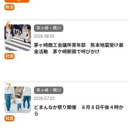
政治
6
茅ヶ崎・寒川
2026.08.05
茅ヶ崎商工会議所青年部 熊本地震受け募
金活動 茅ケ崎駅頭で呼びかけ
社会
7
茅ヶ崎・寒川
2026.07.23
どまんなか祭り開催 ８月８日午後４時か
ら
社会