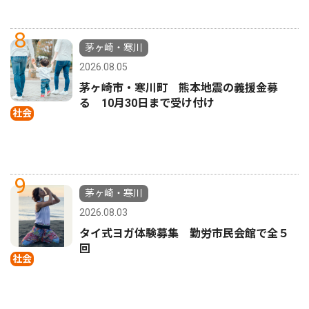
8
茅ヶ崎・寒川
2026.08.05
茅ヶ崎市・寒川町 熊本地震の義援金募
る 10月30日まで受け付け
社会
9
茅ヶ崎・寒川
2026.08.03
タイ式ヨガ体験募集 勤労市民会館で全５
回
社会