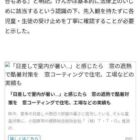
合もある」と明記。けんかは基本的に法律上のいじ
めに該当するという認識の下、先入観を持たずに各
児童・生徒の受け止めを丁寧に確認することが必要
と示した。
「日差しで室内が暑い…」と感じたら 窓の遮熱で酷暑対
策を 窓コーティングで住宅、工場などの実績も
昨今、夏季の日差しや西日で部屋の暑さに苦労している...そんな室
温対策に、小田原市の建築総合技術会社「（株）Ｔ・Ｔ・Ｏ」推奨
の...
詳しくはこちら
(PR)