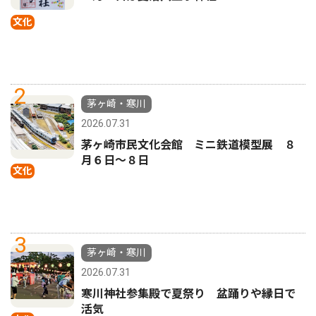
文化
2
茅ヶ崎・寒川
2026.07.31
茅ヶ崎市民文化会館 ミニ鉄道模型展 ８
月６日〜８日
文化
3
茅ヶ崎・寒川
2026.07.31
寒川神社参集殿で夏祭り 盆踊りや縁日で
活気