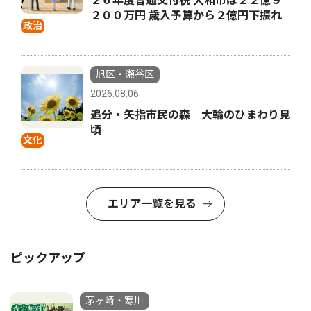
２６年度普通交付税 大和市は２２億９
２００万円 歳入予算から２億円下振れ
政治
旭区・瀬谷区
2026.08.06
追分・矢指市民の森 大輪のひまわり見
頃
文化
エリア一覧を見る
ピックアップ
茅ヶ崎・寒川