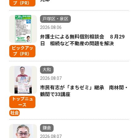
プ（PR）
戸塚区・泉区
2026.08.06
弁護士による無料個別相談会 ８月29
日 相続など不動産の問題を解決
ピックアッ
プ（PR）
大和
2026.08.07
市民有志が「まちゼミ」継承 南林間・
鶴間で33講座
トップニュ
ース
社会
鎌倉
2026.08.07