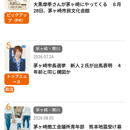
大黒摩季さんが茅ヶ崎にやってくる ８月
28日、茅ヶ崎市民文化会館
ピックアッ
プ（PR）
5
茅ヶ崎・寒川
2026.07.24
茅ヶ崎市長選挙 新人２氏が出馬表明 ４
年前と同じ構図か
トップニュ
ース
政治
6
茅ヶ崎・寒川
2026.08.05
茅ヶ崎商工会議所青年部 熊本地震受け募