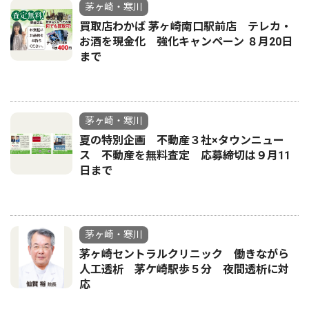
茅ヶ崎・寒川
買取店わかば 茅ヶ崎南口駅前店 テレカ・
お酒を現金化 強化キャンペーン ８月20日
まで
茅ヶ崎・寒川
夏の特別企画 不動産３社×タウンニュー
ス 不動産を無料査定 応募締切は９月11
日まで
茅ヶ崎・寒川
茅ヶ崎セントラルクリニック 働きながら
人工透析 茅ケ崎駅歩５分 夜間透析に対
応