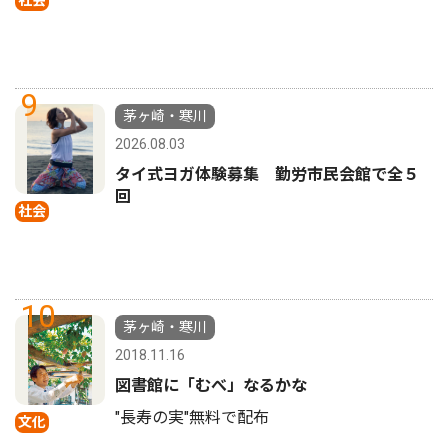
9
茅ヶ崎・寒川
2026.08.03
タイ式ヨガ体験募集 勤労市民会館で全５
回
社会
10
茅ヶ崎・寒川
2018.11.16
図書館に「むべ」なるかな
"長寿の実"無料で配布
文化