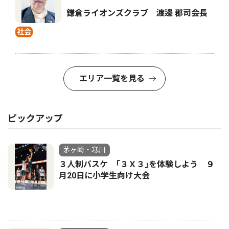
鎌倉ライオンズクラブ 渡邊 郡司会長
社会
エリア一覧を見る
ピックアップ
茅ヶ崎・寒川
３人制バスケ ｢３Ｘ３｣を体験しよう ９
月20日に小学生向け大会