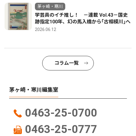
茅ヶ崎・寒川
学芸員のイチ推し！ －連載 Vol.43－国史
跡指定100年、幻の馬入橋から｢古相模川｣へ
2026.06.12
コラム一覧
茅ヶ崎・寒川編集室
0463-25-0700
0463-25-0777