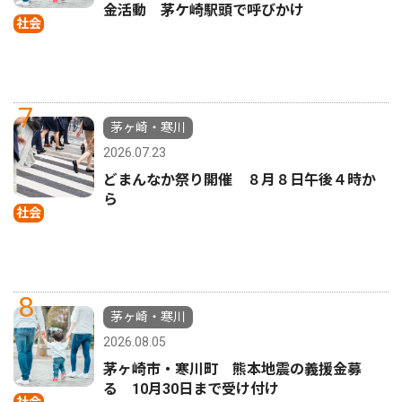
金活動 茅ケ崎駅頭で呼びかけ
社会
7
茅ヶ崎・寒川
2026.07.23
どまんなか祭り開催 ８月８日午後４時か
ら
社会
8
茅ヶ崎・寒川
2026.08.05
茅ヶ崎市・寒川町 熊本地震の義援金募
る 10月30日まで受け付け
社会