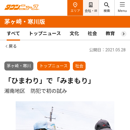
エリア
会社・IR
検索
Menu
茅ヶ崎・寒川版
すべて
トップニュース
文化
社会
教育
ス
戻る
公開日：2021.05.28
茅ヶ崎・寒川
トップニュース
社会
「ひまわり」で「みまもり」
湘南地区 防犯で初の試み