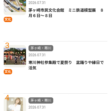
2026.07.31
茅ヶ崎市民文化会館 ミニ鉄道模型展 ８
月６日〜８日
文化
3
茅ヶ崎・寒川
2026.07.31
寒川神社参集殿で夏祭り 盆踊りや縁日で
活気
文化
4
茅ヶ崎・寒川
2026.07.31