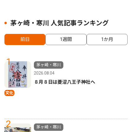
茅ヶ崎・寒川 人気記事ランキング
前日
1週間
1か月
1
茅ヶ崎・寒川
2026.08.04
８月８日は菱沼八王子神社へ
文化
2
茅ヶ崎・寒川