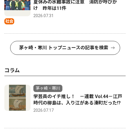
夏休みの水難事故に注意 消防が呼びか
け 昨年は11件
2026.07.31
社会
茅ヶ崎・寒川 トップニュースの記事を検索
コラム
茅ヶ崎・寒川
学芸員のイチ推し！ －連載 Vol.44－江戸
時代の柳島は、入り江がある湊町だった!?
2026.07.17