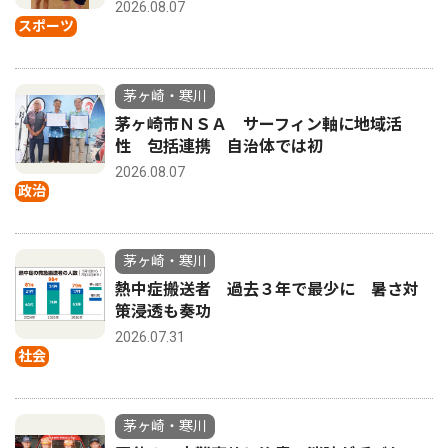
2026.08.07
スポーツ
茅ヶ崎・寒川
茅ヶ崎市ＮＳＡ サーフィン軸に地域活
性 包括連携 自治体では初
2026.08.07
政治
茅ヶ崎・寒川
熱中症搬送者 過去３年で最少に 暑さ対
策浸透も奏功
2026.07.31
社会
茅ヶ崎・寒川