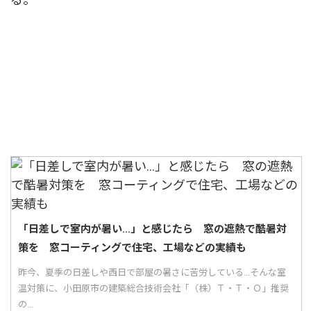
「日差しで室内が暑い…」と感じたら 窓の遮熱で酷暑対
策を 窓コーティングで住宅、工場などの実績も
昨今、夏季の日差しや西日で部屋の暑さに苦労している...そんな室
温対策に、小田原市の建築総合技術会社「（株）Ｔ・Ｔ・Ｏ」推奨
の...