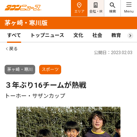
エリア
会社・IR
検索
Menu
茅ヶ崎・寒川版
すべて
トップニュース
文化
社会
教育
ス
戻る
公開日：2023.02.03
茅ヶ崎・寒川
スポーツ
３年ぶり16チームが熱戦
トーホー・サザンカップ