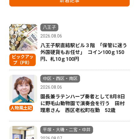
新着記事
八王子
2026.08.06
八王子駅直結駅ビル３階 ｢保管に迷う
外国硬貨もお任せ｣ コイン100ｇ150
ピックアッ
円、札10ｇ100円
プ（PR）
中区・西区・南区
2026.08.06
園長兼ラテンハープ奏者として8月8日
に野毛山動物園で演奏会を行う 田村
人物風土記
理恵さん 西区老松町在勤 52歳
平塚・大磯・二宮・中井
2026.08.07