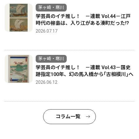
茅ヶ崎・寒川
学芸員のイチ推し！ －連載 Vol.44－江戸
時代の柳島は、入り江がある湊町だった!?
2026.07.17
茅ヶ崎・寒川
学芸員のイチ推し！ －連載 Vol.43－国史
跡指定100年、幻の馬入橋から｢古相模川｣へ
2026.06.12
コラム一覧