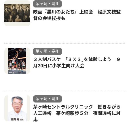
茅ヶ崎・寒川
映画『黒川の女たち』上映会 松原文枝監
督の会場挨拶も
茅ヶ崎・寒川
３人制バスケ ｢３Ｘ３｣を体験しよう ９
月20日に小学生向け大会
茅ヶ崎・寒川
茅ヶ崎セントラルクリニック 働きながら
人工透析 茅ケ崎駅歩５分 夜間透析に対
応