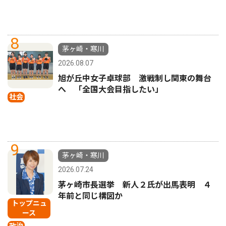
8
茅ヶ崎・寒川
2026.08.07
旭が丘中女子卓球部 激戦制し関東の舞台
へ 「全国大会目指したい」
社会
9
茅ヶ崎・寒川
2026.07.24
茅ヶ崎市長選挙 新人２氏が出馬表明 ４
年前と同じ構図か
トップニュ
ース
政治