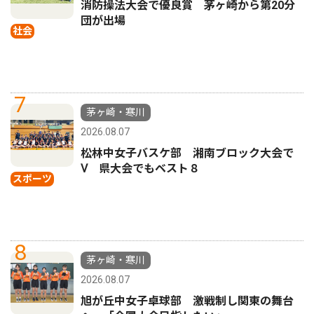
消防操法大会で優良賞 茅ヶ崎から第20分
団が出場
社会
7
茅ヶ崎・寒川
2026.08.07
松林中女子バスケ部 湘南ブロック大会で
Ⅴ 県大会でもベスト８
スポーツ
8
茅ヶ崎・寒川
2026.08.07
旭が丘中女子卓球部 激戦制し関東の舞台