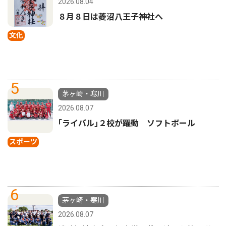
2026.08.04
８月８日は菱沼八王子神社へ
文化
5
茅ヶ崎・寒川
2026.08.07
｢ライバル｣２校が躍動 ソフトボール
スポーツ
6
茅ヶ崎・寒川
2026.08.07