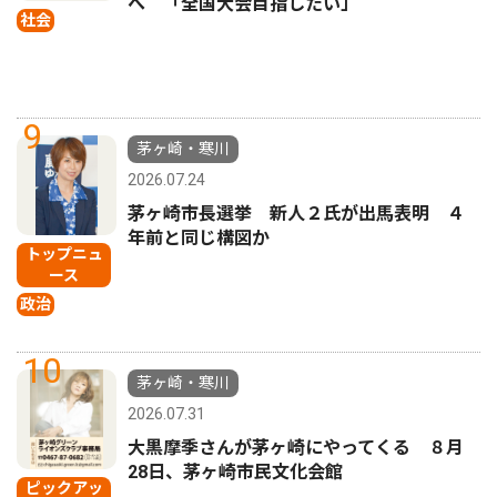
へ 「全国大会目指したい」
社会
9
茅ヶ崎・寒川
2026.07.24
茅ヶ崎市長選挙 新人２氏が出馬表明 ４
年前と同じ構図か
トップニュ
ース
政治
10
茅ヶ崎・寒川
2026.07.31
大黒摩季さんが茅ヶ崎にやってくる ８月
28日、茅ヶ崎市民文化会館
ピックアッ