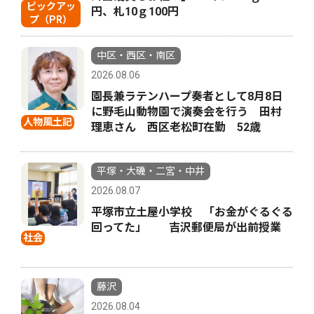
ピックアッ
円、札10ｇ100円
プ（PR）
中区・西区・南区
2026.08.06
園長兼ラテンハープ奏者として8月8日
に野毛山動物園で演奏会を行う 田村
人物風土記
理恵さん 西区老松町在勤 52歳
平塚・大磯・二宮・中井
2026.08.07
平塚市立土屋小学校 「お金がぐるぐる
回ってた」 吉沢郵便局が出前授業
社会
藤沢
2026.08.04