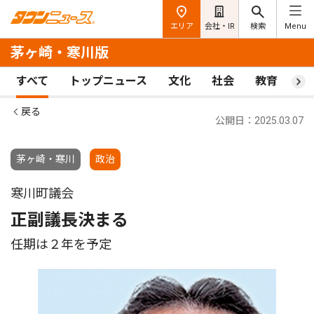
エリア
会社・IR
検索
Menu
茅ヶ崎・寒川版
すべて
トップニュース
文化
社会
教育
ス
戻る
公開日：2025.03.07
茅ヶ崎・寒川
政治
寒川町議会
正副議長決まる
任期は２年を予定