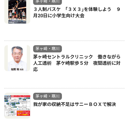
茅ヶ崎・寒川
３人制バスケ ｢３Ｘ３｣を体験しよう ９
月20日に小学生向け大会
茅ヶ崎・寒川
茅ヶ崎セントラルクリニック 働きながら
人工透析 茅ケ崎駅歩５分 夜間透析に対
応
茅ヶ崎・寒川
我が家の収納不足はサニーＢＯＸで解決