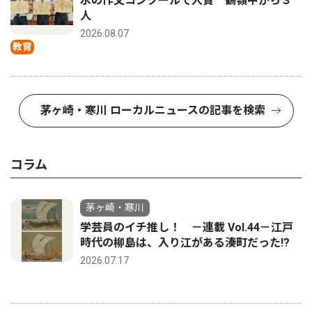
水の作文コンクールで入賞 鶴嶺中から３
人
2026.08.07
教育
茅ヶ崎・寒川 ローカルニュースの記事を検索
コラム
茅ヶ崎・寒川
学芸員のイチ推し！ －連載 Vol.44－江戸
時代の柳島は、入り江がある湊町だった!?
2026.07.17