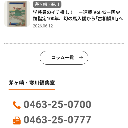
茅ヶ崎・寒川
学芸員のイチ推し！ －連載 Vol.43－国史
跡指定100年、幻の馬入橋から｢古相模川｣へ
2026.06.12
コラム一覧
茅ヶ崎・寒川編集室
0463-25-0700
0463-25-0777