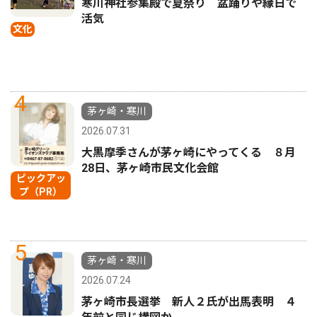
寒川神社参集殿で夏祭り 盆踊りや縁日で
活気
文化
4
茅ヶ崎・寒川
2026.07.31
大黒摩季さんが茅ヶ崎にやってくる ８月
28日、茅ヶ崎市民文化会館
ピックアッ
プ（PR）
5
茅ヶ崎・寒川
2026.07.24
茅ヶ崎市長選挙 新人２氏が出馬表明 ４