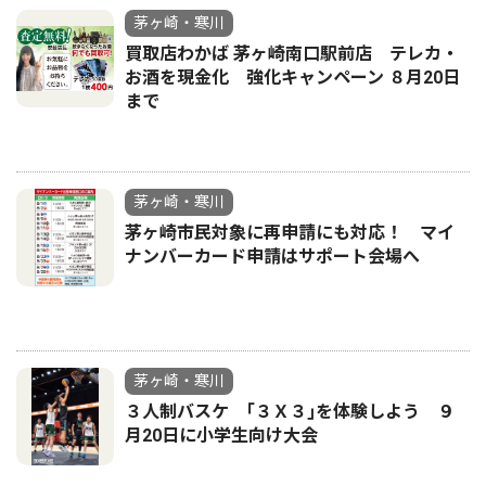
茅ヶ崎・寒川
買取店わかば 茅ヶ崎南口駅前店 テレカ・
お酒を現金化 強化キャンペーン ８月20日
まで
茅ヶ崎・寒川
茅ヶ崎市民対象に再申請にも対応！ マイ
ナンバーカード申請はサポート会場へ
茅ヶ崎・寒川
３人制バスケ ｢３Ｘ３｣を体験しよう ９
月20日に小学生向け大会