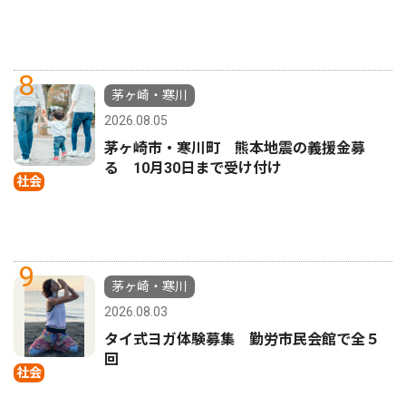
8
茅ヶ崎・寒川
2026.08.05
茅ヶ崎市・寒川町 熊本地震の義援金募
る 10月30日まで受け付け
社会
9
茅ヶ崎・寒川
2026.08.03
タイ式ヨガ体験募集 勤労市民会館で全５
回
社会