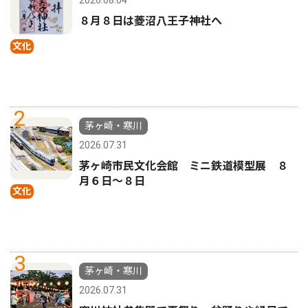
８月８日は菱沼八王子神社へ
文化
2
茅ヶ崎・寒川
2026.07.31
茅ヶ崎市民文化会館 ミニ鉄道模型展 ８
月６日〜８日
文化
3
茅ヶ崎・寒川
2026.07.31