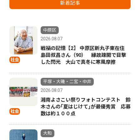
新着記事
中原区
2026.08.07
戦禍の記憶【2】 中原区新丸子東在住
島田叔昌さん（90） 縁故疎開で目撃
社会
した閃光 大山で真冬に寒風摩擦
平塚・大磯・二宮・中井
2026.08.07
湘南よさこい祭りフォトコンテスト 鈴
木さんの｢夏はじけて｣が最優秀賞 応募
社会
数は約１００点
大和