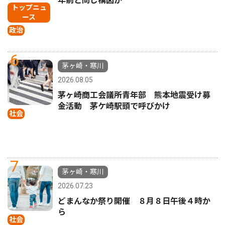
年前と同じ構図か
トップニュ
ース
政治
6
茅ヶ崎・寒川
2026.08.05
茅ヶ崎商工会議所青年部 熊本地震受け募
金活動 茅ケ崎駅頭で呼びかけ
社会
7
茅ヶ崎・寒川
2026.07.23
どまんなか祭り開催 ８月８日午後４時か
ら
社会