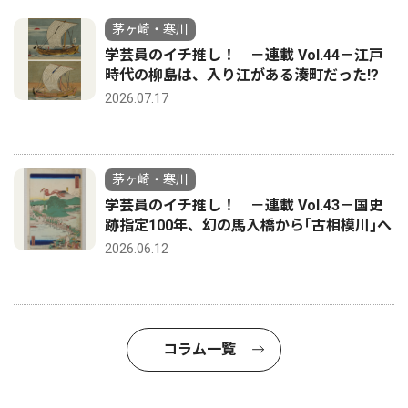
茅ヶ崎・寒川
学芸員のイチ推し！ －連載 Vol.44－江戸
時代の柳島は、入り江がある湊町だった!?
2026.07.17
茅ヶ崎・寒川
学芸員のイチ推し！ －連載 Vol.43－国史
跡指定100年、幻の馬入橋から｢古相模川｣へ
2026.06.12
コラム一覧