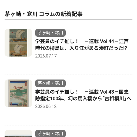
茅ヶ崎・寒川 コラムの新着記事
茅ヶ崎・寒川
学芸員のイチ推し！ －連載 Vol.44－江戸
時代の柳島は、入り江がある湊町だった!?
2026.07.17
茅ヶ崎・寒川
学芸員のイチ推し！ －連載 Vol.43－国史
跡指定100年、幻の馬入橋から｢古相模川｣へ
2026.06.12
茅ヶ崎・寒川