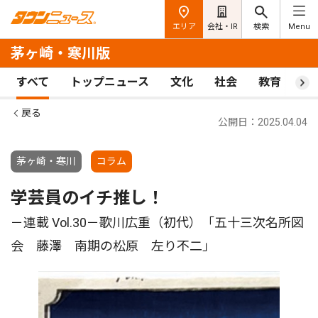
エリア
会社・IR
検索
Menu
茅ヶ崎・寒川版
すべて
トップニュース
文化
社会
教育
ス
戻る
公開日：2025.04.04
茅ヶ崎・寒川
コラム
学芸員のイチ推し！
－連載 Vol.30－歌川広重（初代）「五十三次名所図
会 藤澤 南期の松原 左り不二」