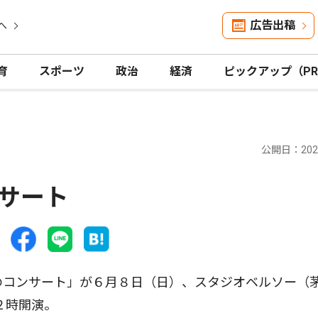
広告出稿
へ
育
スポーツ
政治
経済
ピックアップ（P
公開日：2025
サート
のコンサート」が６月８日（日）、スタジオベルソー（
２時開演。