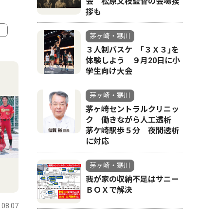
会 松原文枝監督の会場挨
拶も
茅ヶ崎・寒川
３人制バスケ ｢３Ｘ３｣を
4
5
体験しよう ９月20日に小
学生向け大会
茅ヶ崎・寒川
茅ヶ崎セントラルクリニッ
ク 働きながら人工透析
茅ケ崎駅歩５分 夜間透析
に対応
茅ヶ崎・寒川
我が家の収納不足はサニー
社会
文化
ＢＯＸで解決
.08.07
茅ヶ崎・寒川
2026.08.07
茅ヶ崎・寒