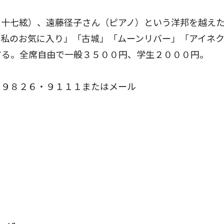
十七絃）、遠藤径子さん（ピアノ）という洋邦を越え
「私のお気に入り」「古城」「ムーンリバー」「アイネ
する。全席自由で一般３５００円、学生２０００円。
９８２６・９１１１またはメール