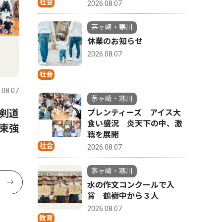
社会
2026.08.07
茅ヶ崎・寒川
休業のお知らせ
2026.08.07
社会
.08.07
茅ヶ崎・寒川
剣道
プレンティーズ アイス大
食い盛況 炎天下の中、激
束強
戦を展開
社会
2026.08.07
茅ヶ崎・寒川
水の作文コンクールで入
賞 鶴嶺中から３人
2026.08.07
教育