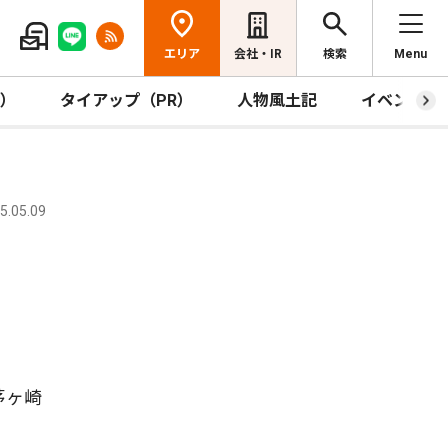
エリア
会社・IR
検索
Menu
R）
タイアップ（PR）
人物風土記
イベント
.05.09
茅ヶ崎