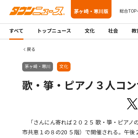
茅ヶ崎・寒川版
総合TOP
すべて
トップニュース
文化
社会
教
戻る
茅ヶ崎・寒川
文化
歌・箏・ピアノ３人コン
「さんにん寄れば２０２５ 歌・箏・ピアノ
市共恵１の８の20 ５階）で開催される。午後