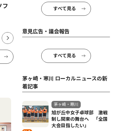
ソフ
休業のお知らせ
８月８日
すべて見る
意見広告・議会報告
すべて見る
茅ヶ崎・寒川 ローカルニュースの新
着記事
茅ヶ崎・寒川
旭が丘中女子卓球部 激戦
制し関東の舞台へ 「全国
大会目指したい」