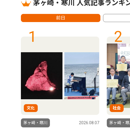
茅ヶ崎・寒川 人気記事ランキ
前日
1
2
文化
社会
6.07.23
茅ヶ崎・寒川
2026.08.07
茅ヶ崎・寒