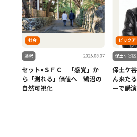
社会
ピックア
藤沢
2026.08.07
保土ケ谷区
セット×ＳＦＣ 「感覚」か
保土ケ谷
ら「測れる」価値へ 鵠沼の
ん来たる
自然可視化
ーで講演