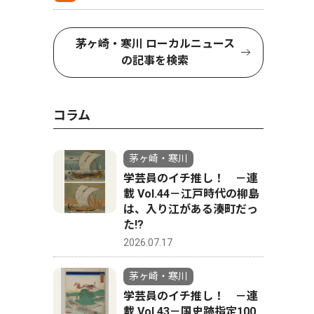
茅ヶ崎・寒川 ローカルニュース
の記事を検索
コラム
茅ヶ崎・寒川
学芸員のイチ推し！ －連
載 Vol.44－江戸時代の柳島
は、入り江がある湊町だっ
た!?
2026.07.17
茅ヶ崎・寒川
学芸員のイチ推し！ －連
載 Vol.43－国史跡指定100