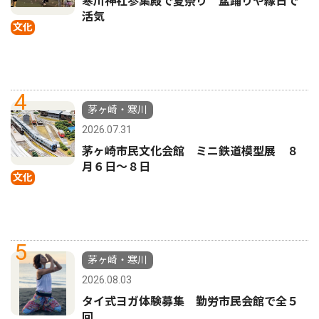
寒川神社参集殿で夏祭り 盆踊りや縁日で
活気
文化
4
茅ヶ崎・寒川
2026.07.31
茅ヶ崎市民文化会館 ミニ鉄道模型展 ８
月６日〜８日
文化
5
茅ヶ崎・寒川
2026.08.03
タイ式ヨガ体験募集 勤労市民会館で全５
回