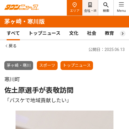
エリア
会社・IR
検索
Menu
茅ヶ崎・寒川版
すべて
トップニュース
文化
社会
教育
ス
戻る
公開日：2025.06.13
茅ヶ崎・寒川
スポーツ
トップニュース
寒川町
佐土原選手が表敬訪問
「バスケで地域貢献したい」