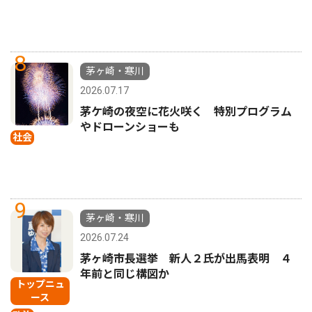
8
茅ヶ崎・寒川
2026.07.17
茅ケ崎の夜空に花火咲く 特別プログラム
やドローンショーも
社会
9
茅ヶ崎・寒川
2026.07.24
茅ヶ崎市長選挙 新人２氏が出馬表明 ４
年前と同じ構図か
トップニュ
ース