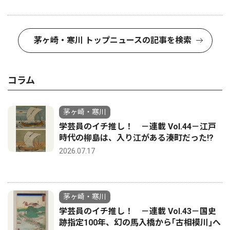
茅ヶ崎・寒川 トップニュースの記事を検索
コラム
茅ヶ崎・寒川
学芸員のイチ推し！ －連載 Vol.44－江戸
時代の柳島は、入り江がある湊町だった!?
2026.07.17
茅ヶ崎・寒川
学芸員のイチ推し！ －連載 Vol.43－国史
跡指定100年、幻の馬入橋から｢古相模川｣へ