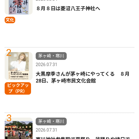
８月８日は菱沼八王子神社へ
文化
2
茅ヶ崎・寒川
2026.07.31
大黒摩季さんが茅ヶ崎にやってくる ８月
28日、茅ヶ崎市民文化会館
ピックアッ
プ（PR）
3
茅ヶ崎・寒川
2026.07.31