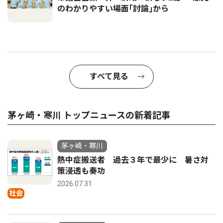
のわかりやすい場面｢討論｣から
すべて見る
茅ヶ崎・寒川 トップニュースの新着記事
茅ヶ崎・寒川
熱中症搬送者 過去３年で最少に 暑さ対
策浸透も奏功
2026.07.31
社会