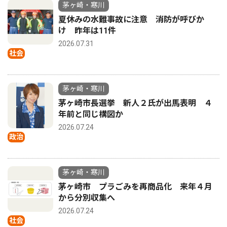
茅ヶ崎・寒川
夏休みの水難事故に注意 消防が呼びか
け 昨年は11件
2026.07.31
社会
茅ヶ崎・寒川
茅ヶ崎市長選挙 新人２氏が出馬表明 ４
年前と同じ構図か
2026.07.24
政治
茅ヶ崎・寒川
茅ヶ崎市 プラごみを再商品化 来年４月
から分別収集へ
2026.07.24
社会