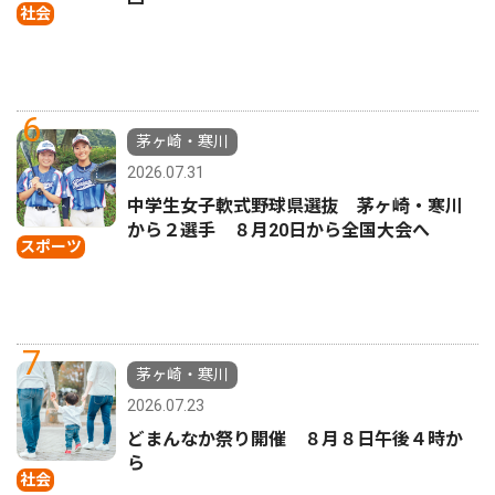
社会
6
茅ヶ崎・寒川
2026.07.31
中学生女子軟式野球県選抜 茅ヶ崎・寒川
から２選手 ８月20日から全国大会へ
スポーツ
7
茅ヶ崎・寒川
2026.07.23
どまんなか祭り開催 ８月８日午後４時か
ら
社会