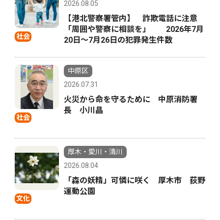
2026.08.05
【港北警察署管内】 詐欺電話に注意
「周囲や警察に相談を」 2026年7月
社会
20日〜7月26日の犯罪発生件数
中原区
2026.07.31
火災から命を守るために 中原消防署
長 小川晶
社会
厚木・愛川・清川
2026.08.04
「森の妖精」可憐に咲く 厚木市 荻野
運動公園
文化