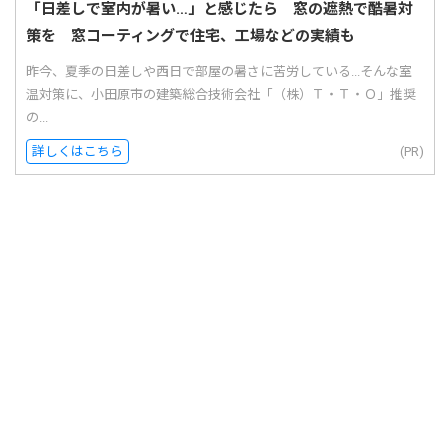
「日差しで室内が暑い…」と感じたら 窓の遮熱で酷暑対
策を 窓コーティングで住宅、工場などの実績も
昨今、夏季の日差しや西日で部屋の暑さに苦労している...そんな室
温対策に、小田原市の建築総合技術会社「（株）Ｔ・Ｔ・Ｏ」推奨
の...
詳しくはこちら
(PR)