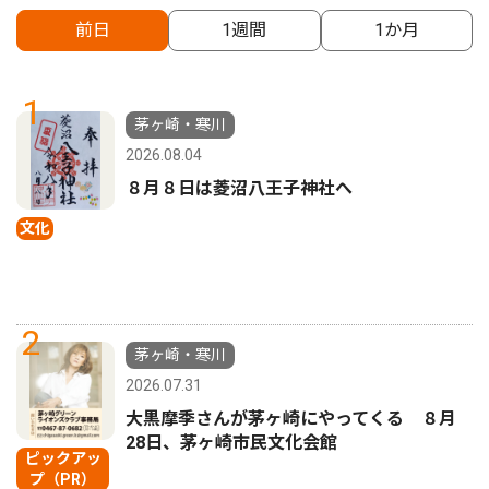
前日
1週間
1か月
1
茅ヶ崎・寒川
2026.08.04
８月８日は菱沼八王子神社へ
文化
2
茅ヶ崎・寒川
2026.07.31
大黒摩季さんが茅ヶ崎にやってくる ８月
28日、茅ヶ崎市民文化会館
ピックアッ
プ（PR）