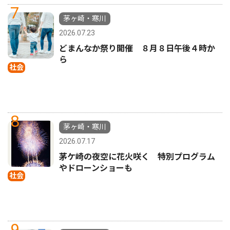
7
茅ヶ崎・寒川
2026.07.23
どまんなか祭り開催 ８月８日午後４時か
ら
社会
8
茅ヶ崎・寒川
2026.07.17
茅ケ崎の夜空に花火咲く 特別プログラム
やドローンショーも
社会
9