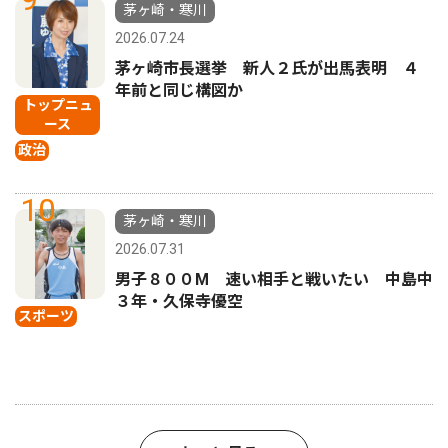
茅ヶ崎・寒川
2026.07.24
茅ヶ崎市長選挙 新人２氏が出馬表明 ４
年前と同じ構図か
トップニュ
ース
政治
10
茅ヶ崎・寒川
2026.07.31
男子８００M 速い相手と戦いたい 中島中
３年・久保寺優空
スポーツ