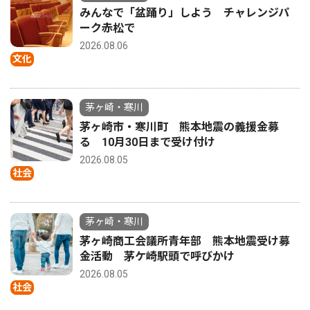
みんなで「盆踊り」しよう チャレンジパ
ーク赤松で
2026.08.06
文化
茅ヶ崎・寒川
茅ヶ崎市・寒川町 熊本地震の義援金募
る 10月30日まで受け付け
2026.08.05
社会
茅ヶ崎・寒川
茅ヶ崎商工会議所青年部 熊本地震受け募
金活動 茅ケ崎駅頭で呼びかけ
2026.08.05
社会