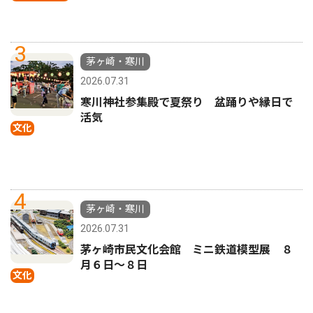
3
茅ヶ崎・寒川
2026.07.31
寒川神社参集殿で夏祭り 盆踊りや縁日で
活気
文化
4
茅ヶ崎・寒川
2026.07.31
茅ヶ崎市民文化会館 ミニ鉄道模型展 ８
月６日〜８日
文化