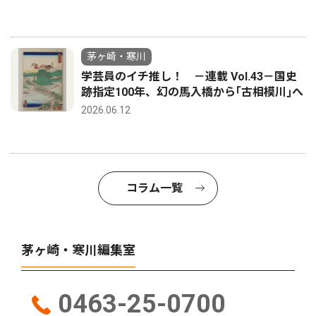
茅ヶ崎・寒川
学芸員のイチ推し！ －連載 Vol.43－国史
跡指定100年、幻の馬入橋から｢古相模川｣へ
2026.06.12
コラム一覧
茅ヶ崎・寒川編集室
0463-25-0700