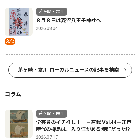
茅ヶ崎・寒川
８月８日は菱沼八王子神社へ
2026.08.04
文化
茅ヶ崎・寒川 ローカルニュースの記事を検索
コラム
茅ヶ崎・寒川
学芸員のイチ推し！ －連載 Vol.44－江戸
時代の柳島は、入り江がある湊町だった!?
2026.07.17