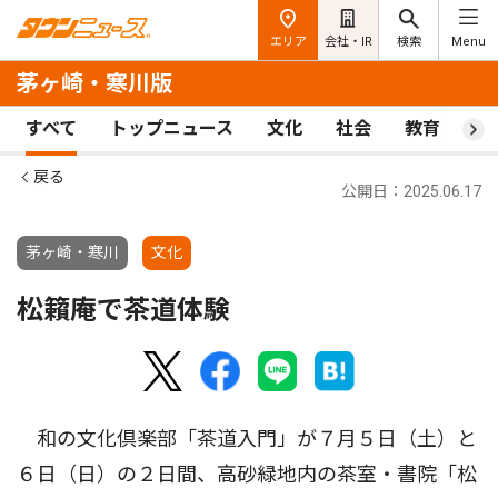
エリア
会社・IR
検索
Menu
茅ヶ崎・寒川版
すべて
トップニュース
文化
社会
教育
ス
戻る
公開日：2025.06.17
茅ヶ崎・寒川
文化
松籟庵で茶道体験
和の文化倶楽部「茶道入門」が７月５日（土）と
６日（日）の２日間、高砂緑地内の茶室・書院「松