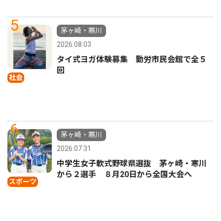
5
茅ヶ崎・寒川
2026.08.03
タイ式ヨガ体験募集 勤労市民会館で全５
回
社会
6
茅ヶ崎・寒川
2026.07.31
中学生女子軟式野球県選抜 茅ヶ崎・寒川
から２選手 ８月20日から全国大会へ
スポーツ