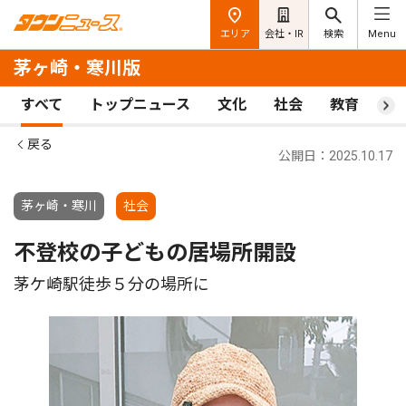
エリア
会社・IR
検索
Menu
茅ヶ崎・寒川版
すべて
トップニュース
文化
社会
教育
ス
戻る
公開日：2025.10.17
茅ヶ崎・寒川
社会
不登校の子どもの居場所開設
茅ケ崎駅徒歩５分の場所に