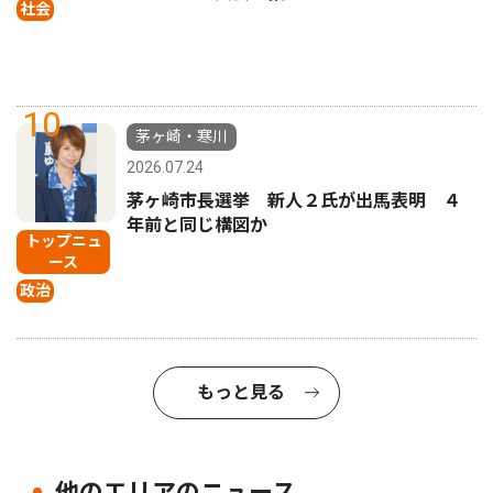
社会
10
茅ヶ崎・寒川
2026.07.24
茅ヶ崎市長選挙 新人２氏が出馬表明 ４
年前と同じ構図か
トップニュ
ース
政治
もっと見る
他のエリアのニュース