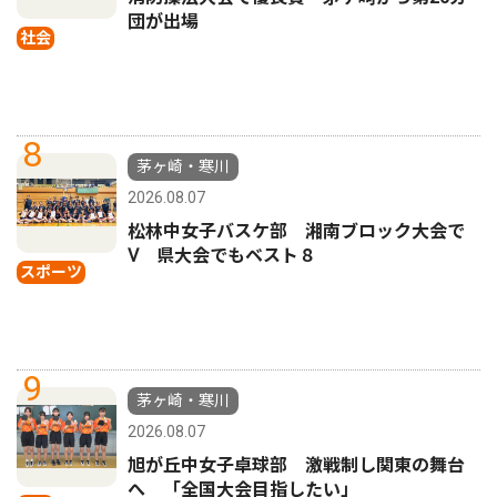
団が出場
社会
8
茅ヶ崎・寒川
2026.08.07
松林中女子バスケ部 湘南ブロック大会で
Ⅴ 県大会でもベスト８
スポーツ
9
茅ヶ崎・寒川
2026.08.07
旭が丘中女子卓球部 激戦制し関東の舞台
へ 「全国大会目指したい」