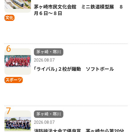
茅ヶ崎市民文化会館 ミニ鉄道模型展 ８
月６日〜８日
文化
6
茅ヶ崎・寒川
2026.08.07
｢ライバル｣２校が躍動 ソフトボール
スポーツ
7
茅ヶ崎・寒川
2026.08.07
消防操法大会で優良賞 茅ヶ崎から第20分