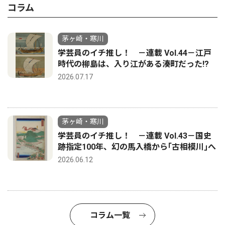
コラム
茅ヶ崎・寒川
学芸員のイチ推し！ －連載 Vol.44－江戸
時代の柳島は、入り江がある湊町だった!?
2026.07.17
茅ヶ崎・寒川
学芸員のイチ推し！ －連載 Vol.43－国史
跡指定100年、幻の馬入橋から｢古相模川｣へ
2026.06.12
コラム一覧