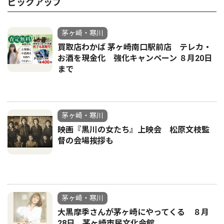
ピックアップ
茅ヶ崎・寒川
買取店わかば 茅ヶ崎南口駅前店 テレカ・
お酒を現金化 強化キャンペーン ８月20日
まで
茅ヶ崎・寒川
映画『黒川の女たち』上映会 松原文枝監
督の会場挨拶も
茅ヶ崎・寒川
大黒摩季さんが茅ヶ崎にやってくる ８月
28日、茅ヶ崎市民文化会館