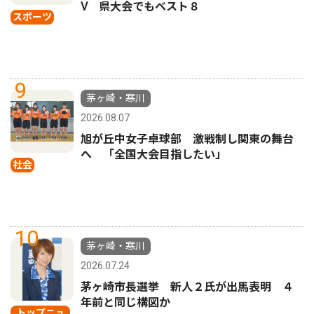
Ⅴ 県大会でもベスト８
スポーツ
9
茅ヶ崎・寒川
2026.08.07
旭が丘中女子卓球部 激戦制し関東の舞台
へ 「全国大会目指したい」
社会
10
茅ヶ崎・寒川
2026.07.24
茅ヶ崎市長選挙 新人２氏が出馬表明 ４
年前と同じ構図か
トップニュ