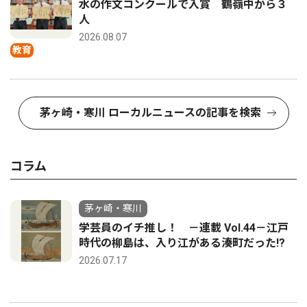
水の作文コンクールで入賞 鶴嶺中から３
人
2026.08.07
教育
茅ヶ崎・寒川 ローカルニュースの記事を検索
コラム
茅ヶ崎・寒川
学芸員のイチ推し！ －連載 Vol.44－江戸
時代の柳島は、入り江がある湊町だった!?
2026.07.17