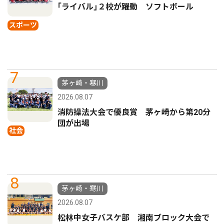
｢ライバル｣２校が躍動 ソフトボール
スポーツ
7
茅ヶ崎・寒川
2026.08.07
消防操法大会で優良賞 茅ヶ崎から第20分
団が出場
社会
8
茅ヶ崎・寒川
2026.08.07
松林中女子バスケ部 湘南ブロック大会で