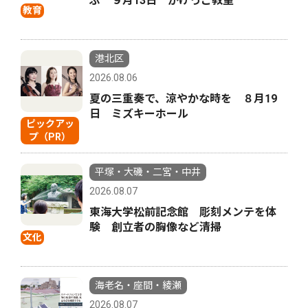
ぶ ９月13日 かけっこ教室
教育
港北区
2026.08.06
夏の三重奏で、涼やかな時を ８月19
日 ミズキーホール
ピックアッ
プ（PR）
平塚・大磯・二宮・中井
2026.08.07
東海大学松前記念館 彫刻メンテを体
験 創立者の胸像など清掃
文化
海老名・座間・綾瀬
2026.08.07