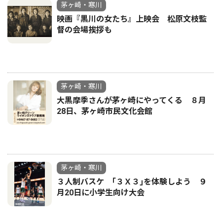
茅ヶ崎・寒川
映画『黒川の女たち』上映会 松原文枝監
督の会場挨拶も
茅ヶ崎・寒川
大黒摩季さんが茅ヶ崎にやってくる ８月
28日、茅ヶ崎市民文化会館
茅ヶ崎・寒川
３人制バスケ ｢３Ｘ３｣を体験しよう ９
月20日に小学生向け大会