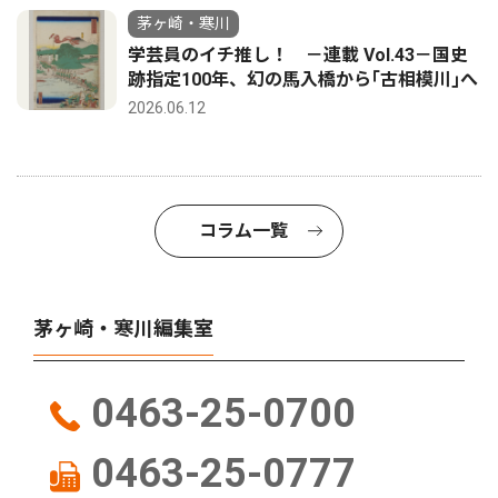
茅ヶ崎・寒川
学芸員のイチ推し！ －連載 Vol.43－国史
跡指定100年、幻の馬入橋から｢古相模川｣へ
2026.06.12
コラム一覧
茅ヶ崎・寒川編集室
0463-25-0700
0463-25-0777