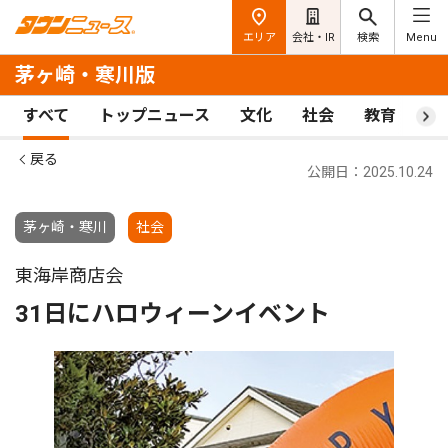
エリア
会社・IR
検索
Menu
茅ヶ崎・寒川版
すべて
トップニュース
文化
社会
教育
ス
戻る
公開日：2025.10.24
茅ヶ崎・寒川
社会
東海岸商店会
31日にハロウィーンイベント