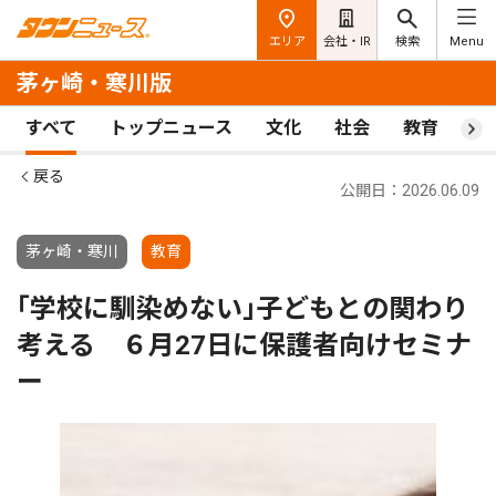
エリア
会社・IR
検索
Menu
茅ヶ崎・寒川版
すべて
トップニュース
文化
社会
教育
ス
戻る
公開日：2026.06.09
茅ヶ崎・寒川
教育
｢学校に馴染めない｣子どもとの関わり
考える ６月27日に保護者向けセミナ
ー