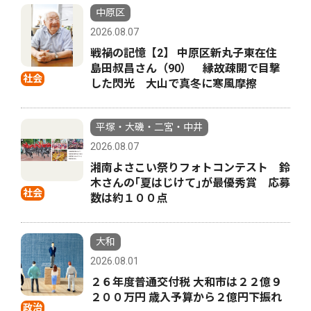
中原区
2026.08.07
戦禍の記憶【2】 中原区新丸子東在住
島田叔昌さん（90） 縁故疎開で目撃
社会
した閃光 大山で真冬に寒風摩擦
平塚・大磯・二宮・中井
2026.08.07
湘南よさこい祭りフォトコンテスト 鈴
木さんの｢夏はじけて｣が最優秀賞 応募
社会
数は約１００点
大和
2026.08.01
２６年度普通交付税 大和市は２２億９
２００万円 歳入予算から２億円下振れ
政治