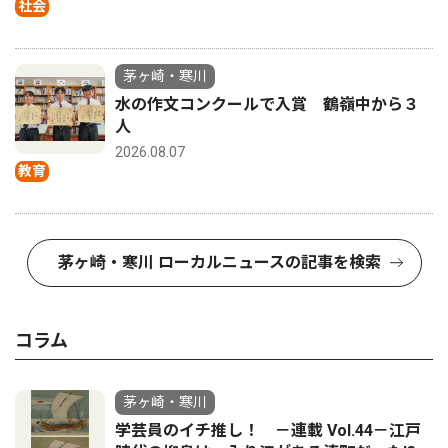
社会
茅ヶ崎・寒川
水の作文コンクールで入賞 鶴嶺中から３
人
2026.08.07
教育
茅ヶ崎・寒川 ローカルニュースの記事を検索
コラム
茅ヶ崎・寒川
学芸員のイチ推し！ －連載 Vol.44－江戸