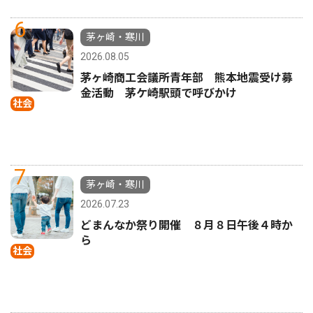
6
茅ヶ崎・寒川
2026.08.05
茅ヶ崎商工会議所青年部 熊本地震受け募
金活動 茅ケ崎駅頭で呼びかけ
社会
7
茅ヶ崎・寒川
2026.07.23
どまんなか祭り開催 ８月８日午後４時か
ら
社会