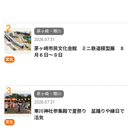
2
茅ヶ崎・寒川
2026.07.31
茅ヶ崎市民文化会館 ミニ鉄道模型展 ８
月６日〜８日
文化
3
茅ヶ崎・寒川
2026.07.31
寒川神社参集殿で夏祭り 盆踊りや縁日で
活気
文化