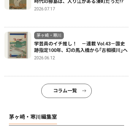
時代の柳島は、入り江がある湊町だった!?
2026.07.17
茅ヶ崎・寒川
学芸員のイチ推し！ －連載 Vol.43－国史
跡指定100年、幻の馬入橋から｢古相模川｣へ
2026.06.12
コラム一覧
茅ヶ崎・寒川編集室