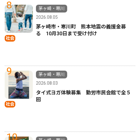
8
茅ヶ崎・寒川
2026.08.05
茅ヶ崎市・寒川町 熊本地震の義援金募
る 10月30日まで受け付け
社会
9
茅ヶ崎・寒川
2026.08.03
タイ式ヨガ体験募集 勤労市民会館で全５
回
社会
10