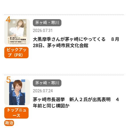
4
茅ヶ崎・寒川
2026.07.31
大黒摩季さんが茅ヶ崎にやってくる ８月
28日、茅ヶ崎市民文化会館
ピックアッ
プ（PR）
5
茅ヶ崎・寒川
2026.07.24
茅ヶ崎市長選挙 新人２氏が出馬表明 ４
年前と同じ構図か
トップニュ
ース
政治