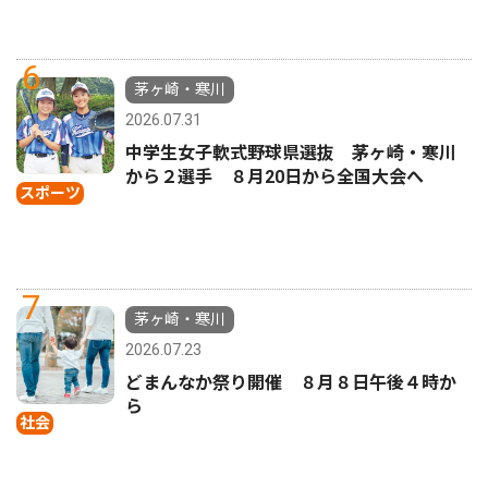
6
茅ヶ崎・寒川
2026.07.31
中学生女子軟式野球県選抜 茅ヶ崎・寒川
から２選手 ８月20日から全国大会へ
スポーツ
7
茅ヶ崎・寒川
2026.07.23
どまんなか祭り開催 ８月８日午後４時か
ら
社会