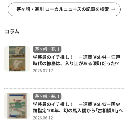
茅ヶ崎・寒川 ローカルニュースの記事を検索
コラム
茅ヶ崎・寒川
学芸員のイチ推し！ －連載 Vol.44－江戸
時代の柳島は、入り江がある湊町だった!?
2026.07.17
茅ヶ崎・寒川
学芸員のイチ推し！ －連載 Vol.43－国史
跡指定100年、幻の馬入橋から｢古相模川｣へ
2026.06.12