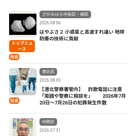
さがみはら中央区・緑区
2026.08.06
はやぶさ２ 小惑星と高速すれ違い 地球
防衛の技術に貢献
トップニュ
ース
社会
港北区
2026.08.05
【港北警察署管内】 詐欺電話に注意
「周囲や警察に相談を」 2026年7月
社会
20日〜7月26日の犯罪発生件数
中原区
2026.07.31