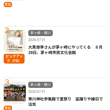
文化
2
茅ヶ崎・寒川
2026.07.31
大黒摩季さんが茅ヶ崎にやってくる ８月
28日、茅ヶ崎市民文化会館
ピックアッ
プ（PR）
3
茅ヶ崎・寒川
2026.07.31
寒川神社参集殿で夏祭り 盆踊りや縁日で
活気
文化