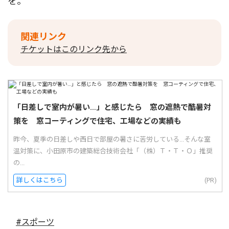
を。
関連リンク
チケットはこのリンク先から
「日差しで室内が暑い…」と感じたら 窓の遮熱で酷暑対
策を 窓コーティングで住宅、工場などの実績も
昨今、夏季の日差しや西日で部屋の暑さに苦労している...そんな室
温対策に、小田原市の建築総合技術会社「（株）Ｔ・Ｔ・Ｏ」推奨
の...
詳しくはこちら
(PR)
#スポーツ