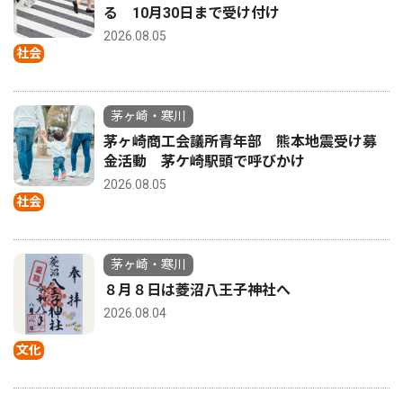
る 10月30日まで受け付け
2026.08.05
社会
茅ヶ崎・寒川
茅ヶ崎商工会議所青年部 熊本地震受け募
金活動 茅ケ崎駅頭で呼びかけ
2026.08.05
社会
茅ヶ崎・寒川
８月８日は菱沼八王子神社へ
2026.08.04
文化