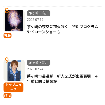
8
茅ヶ崎・寒川
2026.07.17
茅ケ崎の夜空に花火咲く 特別プログラム
やドローンショーも
社会
9
茅ヶ崎・寒川
2026.07.24
茅ヶ崎市長選挙 新人２氏が出馬表明 ４
年前と同じ構図か
トップニュ
ース
政治