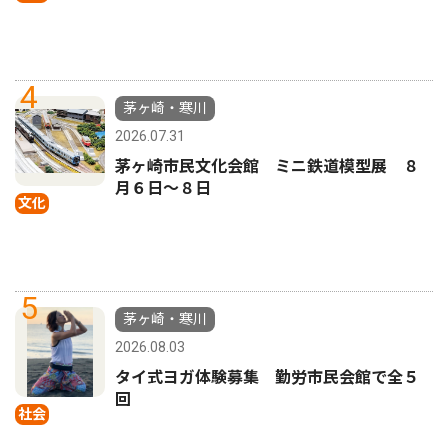
4
茅ヶ崎・寒川
2026.07.31
茅ヶ崎市民文化会館 ミニ鉄道模型展 ８
月６日〜８日
文化
5
茅ヶ崎・寒川
2026.08.03
タイ式ヨガ体験募集 勤労市民会館で全５
回
社会