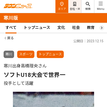
エリア
会社・IR
検索
Menu
寒川版
すべて
トップニュース
文化
社会
教育
ス
戻る
公開日：2023.12.15
寒川
スポーツ
トップニュース
寒川出身高橋理央さん
ソフトU18大会で世界一
投手として活躍