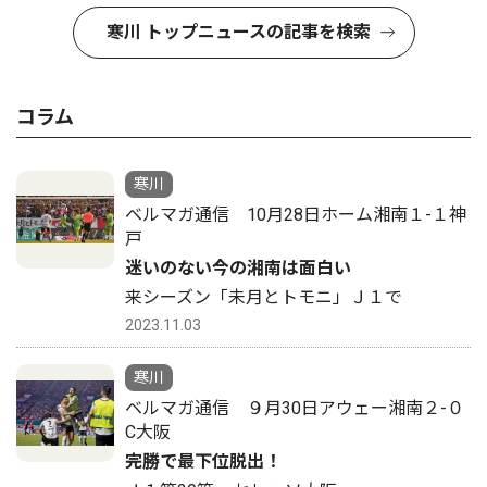
寒川 トップニュースの記事を検索
コラム
寒川
ベルマガ通信 10月28日ホーム湘南１-１神
戸
迷いのない今の湘南は面白い
来シーズン「未月とトモニ」Ｊ１で
2023.11.03
寒川
ベルマガ通信 ９月30日アウェー湘南２-０
C大阪
完勝で最下位脱出！