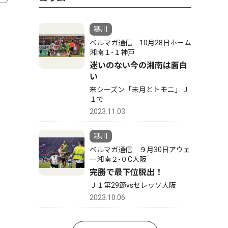
寒川
ベルマガ通信 10月28日ホーム
湘南１-１神戸
迷いのない今の湘南は面白
い
来シーズン「未月とトモニ」Ｊ
１で
2023.11.03
寒川
ベルマガ通信 ９月30日アウェ
ー湘南２-０C大阪
完勝で最下位脱出！
Ｊ１第29節vsセレッソ大阪
2023.10.06