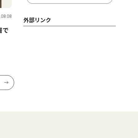
.08.08
外部リンク
署で