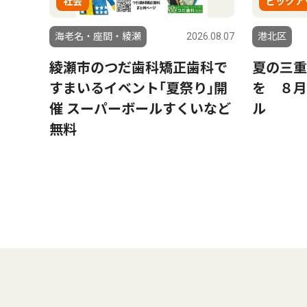
社会
ピックア
海老名・座間・綾瀬
2026.08.07
港北区
綾瀬市のつだ歯科矯正歯科で
夏の三重
すまいるイベント｢夏祭り｣開
を ８月
催 スーパーボールすくいなど
ル
無料