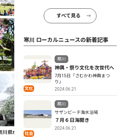
すべて見る
寒川 ローカルニュースの新着記事
寒川
神輿・祭り文化を次世代へ
7月15日「さむかわ神輿まつ
り」
文化
2024.06.21
寒川
サザンビーチ海水浴場
７月６日海開き
2024.06.21
奈川県水道記念館（宮山）、安楽寺（岡田）
社会