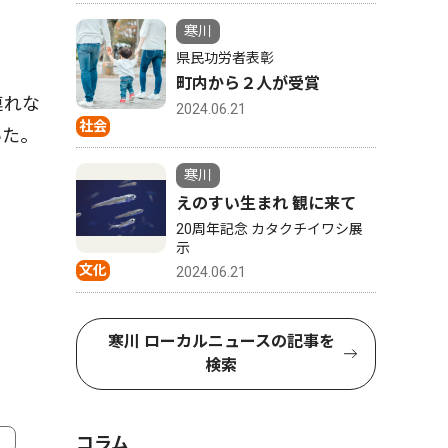
寒川
県民功労者表彰
町内から２人が受賞
連れな
2024.06.21
社会
いた。
寒川
えのすい生まれ 観に来て
20周年記念 カタクチイワシ展
示
文化
2024.06.21
寒川 ローカルニュースの記事を
検索
コラム