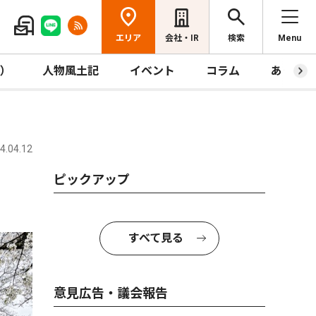
エリア
会社・IR
検索
Menu
R）
人物風土記
イベント
コラム
あっとほ
.04.12
ピックアップ
すべて見る
意見広告・議会報告