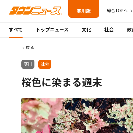
寒川版
総合TOPへ
すべて
トップニュース
文化
社会
教
戻る
寒川
社会
桜色に染まる週末