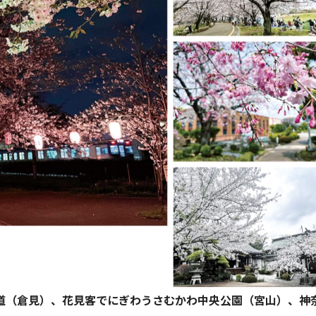
道（倉見）、花見客でにぎわうさむかわ中央公園（宮山）、神