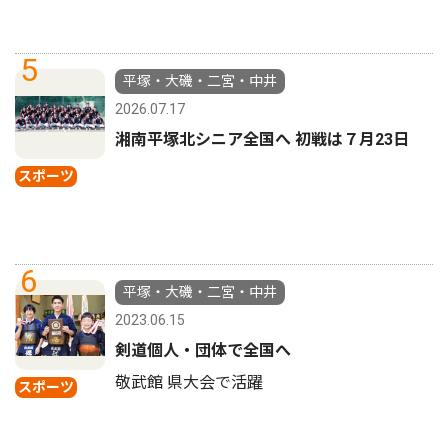
5
平塚・大磯・二宮・中井
2026.07.17
湘南平塚北シニア全国へ 初戦は７月23日
スポーツ
6
平塚・大磯・二宮・中井
2023.06.15
剣道個人・団体で全国へ
敬武館 県大会で活躍
スポーツ