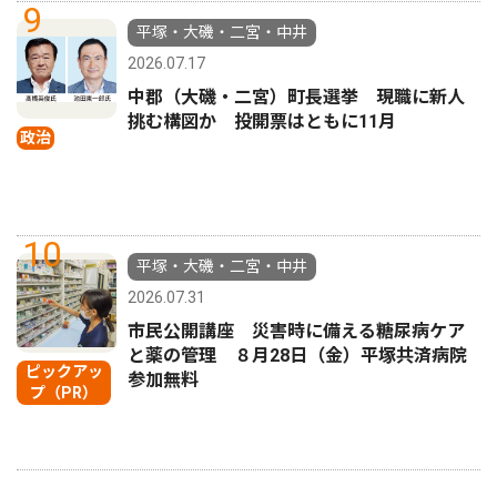
9
平塚・大磯・二宮・中井
2026.07.17
中郡（大磯・二宮）町長選挙 現職に新人
挑む構図か 投開票はともに11月
政治
10
平塚・大磯・二宮・中井
2026.07.31
市民公開講座 災害時に備える糖尿病ケア
と薬の管理 ８月28日（金）平塚共済病院
ピックアッ
参加無料
プ（PR）