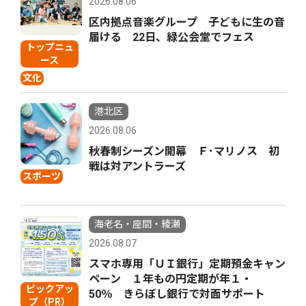
2026.08.06
区内拠点音楽グループ 子どもに生の音
届ける 22日、緑公会堂でフェス
トップニュ
ース
文化
港北区
2026.08.06
秋春制シーズン開幕 Ｆ･マリノス 初
戦は対アントラーズ
スポーツ
海老名・座間・綾瀬
2026.08.07
スマホ専用「ＵＩ銀行」定期預金キャン
ペーン １年もの円定期が年１・
ピックアッ
50％ きらぼし銀行で対面サポート
プ（PR）