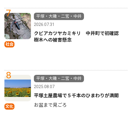
7
平塚・大磯・二宮・中井
2026.07.31
クビアカツヤカミキリ 中井町で初確認
樹木への被害懸念
社会
8
平塚・大磯・二宮・中井
2025.08.07
平塚土屋農場で５千本のひまわりが満開
お盆まで見ごろ
文化