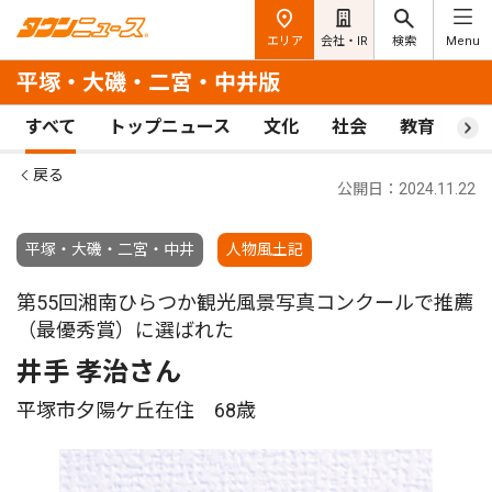
エリア
会社・IR
検索
Menu
平塚・大磯・二宮・中井版
すべて
トップニュース
文化
社会
教育
ス
戻る
公開日：2024.11.22
平塚・大磯・二宮・中井
人物風土記
第55回湘南ひらつか観光風景写真コンクールで推薦
（最優秀賞）に選ばれた
井手 孝治さん
平塚市夕陽ケ丘在住 68歳