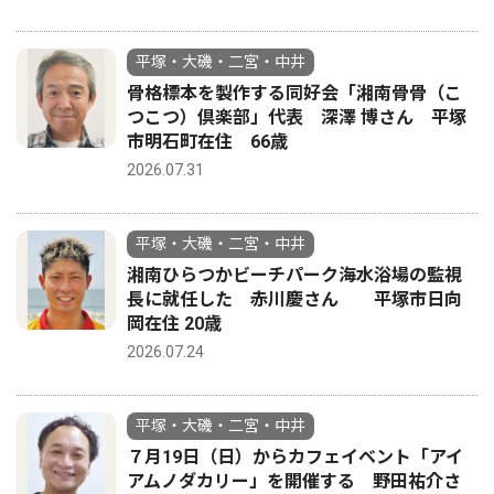
平塚・大磯・二宮・中井
骨格標本を製作する同好会「湘南骨骨（こ
つこつ）倶楽部」代表 深澤 博さん 平塚
市明石町在住 66歳
2026.07.31
平塚・大磯・二宮・中井
湘南ひらつかビーチパーク海水浴場の監視
長に就任した 赤川慶さん 平塚市日向
岡在住 20歳
2026.07.24
平塚・大磯・二宮・中井
７月19日（日）からカフェイベント「アイ
アムノダカリー」を開催する 野田祐介さ