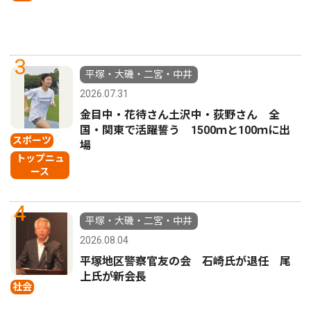
3
平塚・大磯・二宮・中井
2026.07.31
金目中・花待さん土沢中・荻野さん 全
国・関東で活躍誓う 1500ｍと100ｍに出
スポーツ
場
トップニュ
ース
4
平塚・大磯・二宮・中井
2026.08.04
平塚地区警察官友の会 石崎氏が退任 尾
上氏が新会長
社会