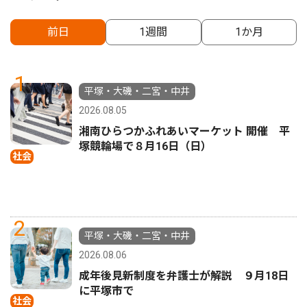
前日
1週間
1か月
1
平塚・大磯・二宮・中井
2026.08.05
湘南ひらつかふれあいマーケット 開催 平
塚競輪場で８月16日（日）
社会
2
平塚・大磯・二宮・中井
2026.08.06
成年後見新制度を弁護士が解説 ９月18日
に平塚市で
社会