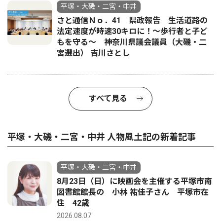
平塚・大磯・二宮・中井
さと通信Ｎｏ．41 県政報告 生活道路の
法定速度が時速30キロに！〜歩行者と子ど
もを守る〜 神奈川県議会議員（大磯・二
宮選出） 吉川さとし
すべて見る
平塚・大磯・二宮・中井 人物風土記の新着記事
平塚・大磯・二宮・中井
8月23日（日）に映画会を主催する平塚市南
図書館館長の 小林 祐佳子さん 平塚市在
住 42歳
2026.08.07