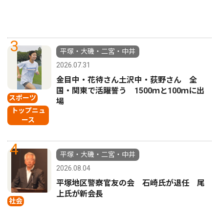
3
平塚・大磯・二宮・中井
2026.07.31
金目中・花待さん土沢中・荻野さん 全
国・関東で活躍誓う 1500ｍと100ｍに出
スポーツ
場
トップニュ
ース
4
平塚・大磯・二宮・中井
2026.08.04
平塚地区警察官友の会 石崎氏が退任 尾
上氏が新会長
社会