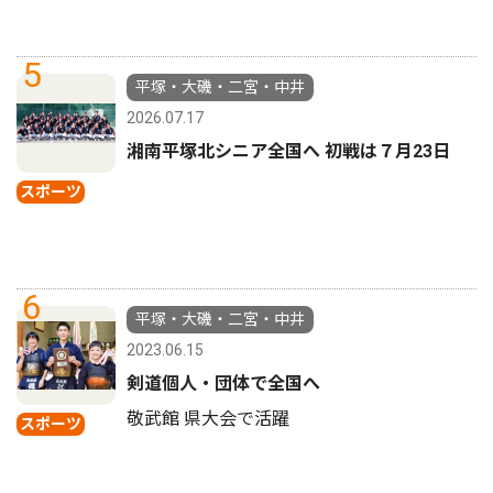
5
平塚・大磯・二宮・中井
2026.07.17
湘南平塚北シニア全国へ 初戦は７月23日
スポーツ
6
平塚・大磯・二宮・中井
2023.06.15
剣道個人・団体で全国へ
敬武館 県大会で活躍
スポーツ