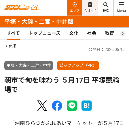
エリア
会社・IR
検索
Menu
平塚・大磯・二宮・中井版
すべて
トップニュース
文化
社会
教育
ス
戻る
公開日：2026.05.15
平塚・大磯・二宮・中井
ピックアップ（PR）
朝市で旬を味わう ５月17日 平塚競輪
場で
「湘南ひらつかふれあいマーケット」が５月17日