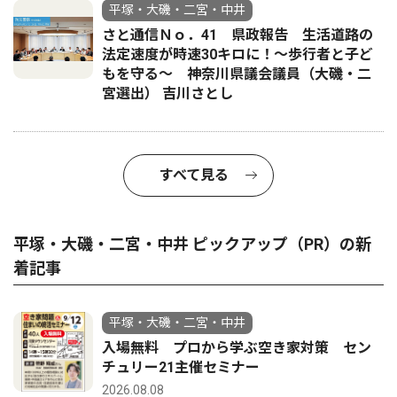
平塚・大磯・二宮・中井
さと通信Ｎｏ．41 県政報告 生活道路の
法定速度が時速30キロに！〜歩行者と子ど
もを守る〜 神奈川県議会議員（大磯・二
宮選出） 吉川さとし
すべて見る
平塚・大磯・二宮・中井 ピックアップ（PR）の新
着記事
平塚・大磯・二宮・中井
入場無料 プロから学ぶ空き家対策 セン
チュリー21主催セミナー
2026.08.08