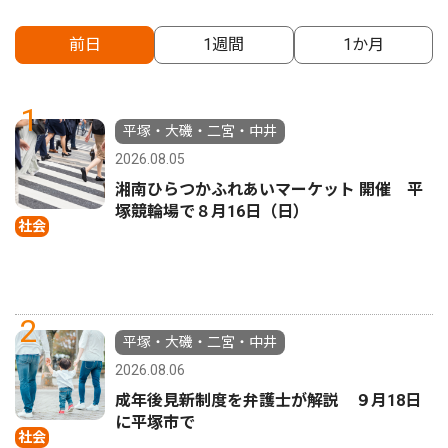
前日
1週間
1か月
1
平塚・大磯・二宮・中井
2026.08.05
湘南ひらつかふれあいマーケット 開催 平
塚競輪場で８月16日（日）
社会
2
平塚・大磯・二宮・中井
2026.08.06
成年後見新制度を弁護士が解説 ９月18日
に平塚市で
社会