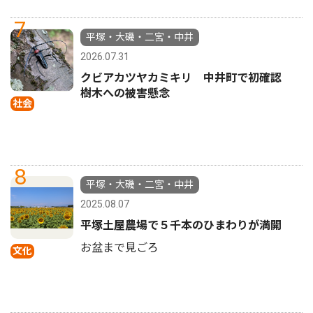
7
平塚・大磯・二宮・中井
2026.07.31
クビアカツヤカミキリ 中井町で初確認
樹木への被害懸念
社会
8
平塚・大磯・二宮・中井
2025.08.07
平塚土屋農場で５千本のひまわりが満開
お盆まで見ごろ
文化