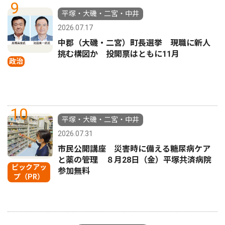
9
平塚・大磯・二宮・中井
2026.07.17
中郡（大磯・二宮）町長選挙 現職に新人
挑む構図か 投開票はともに11月
政治
10
平塚・大磯・二宮・中井
2026.07.31
市民公開講座 災害時に備える糖尿病ケア
と薬の管理 ８月28日（金）平塚共済病院
ピックアッ
参加無料
プ（PR）