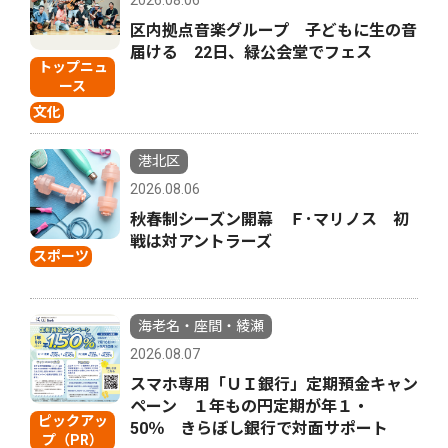
2026.08.06
区内拠点音楽グループ 子どもに生の音
届ける 22日、緑公会堂でフェス
トップニュ
ース
文化
港北区
2026.08.06
秋春制シーズン開幕 Ｆ･マリノス 初
戦は対アントラーズ
スポーツ
海老名・座間・綾瀬
2026.08.07
スマホ専用「ＵＩ銀行」定期預金キャン
ペーン １年もの円定期が年１・
ピックアッ
50％ きらぼし銀行で対面サポート
プ（PR）