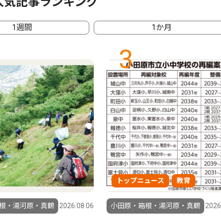
人気記事ランキング
1週間
1か月
3
トップニュース
教育
根・湯河原・真鶴
2026.08.06
小田原・箱根・湯河原・真鶴
2026