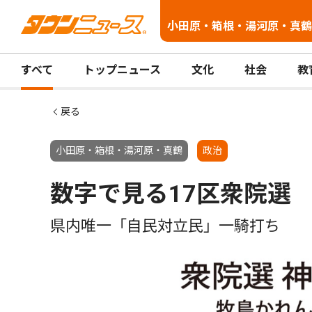
小田原・箱根・湯河原・真鶴
すべて
トップニュース
文化
社会
教
戻る
小田原・箱根・湯河原・真鶴
政治
数字で見る17区衆院選
県内唯一「自民対立民」一騎打ち