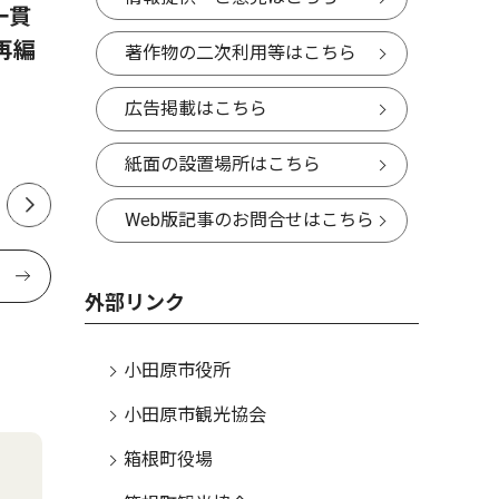
一貫
自宅便座に簡単設置 非常用
本紙発行
再編
トイレ 備えは必須 ひとり１
ム 最多
著作物の二次利用等はこちら
日５回分目安
け』 地
広告掲載はこちら
も
紙面の設置場所はこちら
Web版記事のお問合せはこちら
外部リンク
小田原市役所
小田原市観光協会
箱根町役場