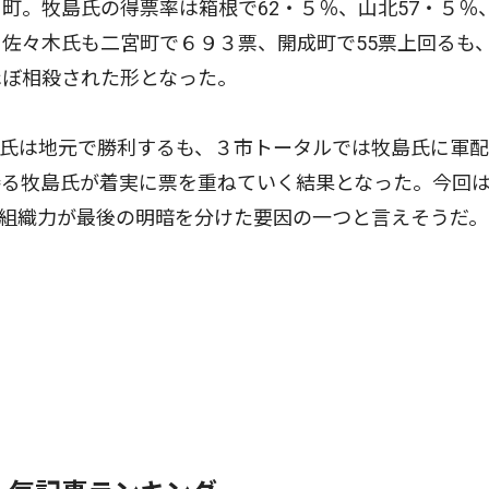
。牧島氏の得票率は箱根で62・５％、山北57・５％
。佐々木氏も二宮町で６９３票、開成町で55票上回るも
ほぼ相殺された形となった。
氏は地元で勝利するも、３市トータルでは牧島氏に軍配
勝る牧島氏が着実に票を重ねていく結果となった。今回
組織力が最後の明暗を分けた要因の一つと言えそうだ。