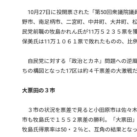
10月27日に投開票された「第50回衆議院議
野市、南足柄市、二宮町、中井町、大井町、
民党前職の牧島かれん氏が11万５２３５票を
保美氏は11万１０６１票で敗れたものの、比
自民党に対する「政治とカネ」問題への逆風
ちの構図となった17区は約４千票差の大激戦
大票田の３市
３市の状況を票差で見ると小田原市は佐々木
市も牧島氏で１５５２票差の勝利。「大票田
牧島氏得票率は50・２％と、互角の結果とな