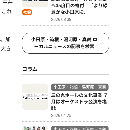
、中井
へ35度目の寄付 「より緑
、これ
豊かな小田原に」
社会
2026.08.08
。加
小田原・箱根・湯河原・真鶴 ロ
ーカルニュースの記事を検索
は大き
コラム
小田原・箱根・湯河原・真鶴
三の丸ホールの文化事業 ７
月はオーケストラ公演を堪
能
2026.04.25
小田原・箱根・湯河原・真鶴