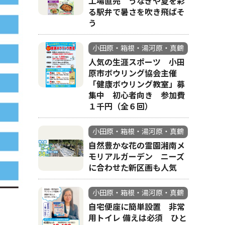
工場直売 うなぎや夏を彩
る駅弁で暑さを吹き飛ばそ
う
小田原・箱根・湯河原・真鶴
人気の生涯スポーツ 小田
原市ボウリング協会主催
「健康ボウリング教室」募
集中 初心者向き 参加費
１千円（全６回）
小田原・箱根・湯河原・真鶴
自然豊かな花の霊園湘南メ
モリアルガーデン ニーズ
に合わせた新区画も人気
小田原・箱根・湯河原・真鶴
自宅便座に簡単設置 非常
用トイレ 備えは必須 ひと