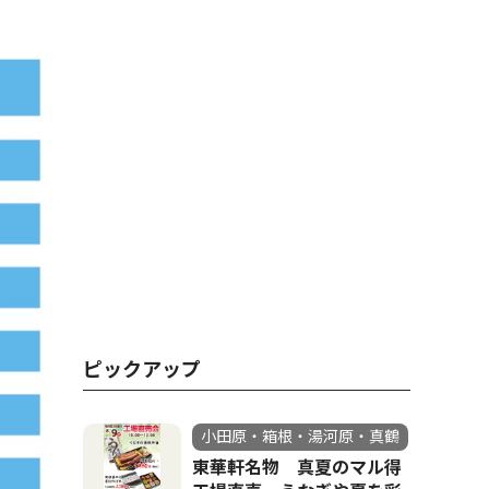
ピックアップ
小田原・箱根・湯河原・真鶴
東華軒名物 真夏のマル得