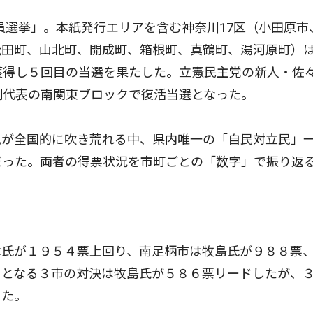
員選挙」。本紙発行エリアを含む神奈川17区（小田原市
松田町、山北町、開成町、箱根町、真鶴町、湯河原町）
獲得し５回目の当選を果たした。立憲民主党の新人・佐
例代表の南関東ブロックで復活当選となった。
が全国的に吹き荒れる中、県内唯一の「自民対立民」
だった。両者の得票状況を市町ごとの「数字」で振り返
氏が１９５４票上回り、南足柄市は牧島氏が９８８票
」となる３市の対決は牧島氏が５８６票リードしたが、
った。