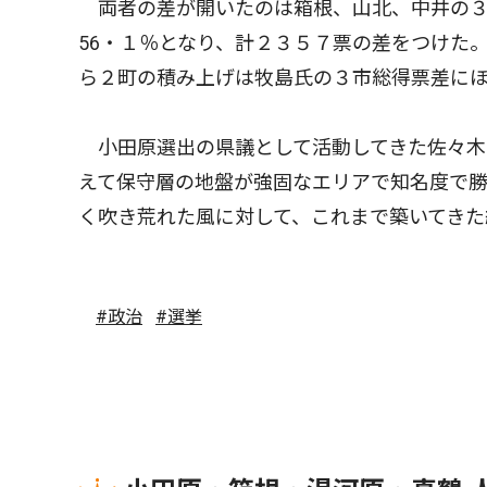
両者の差が開いたのは箱根、山北、中井の３町
56・１％となり、計２３５７票の差をつけた
ら２町の積み上げは牧島氏の３市総得票差に
小田原選出の県議として活動してきた佐々木
えて保守層の地盤が強固なエリアで知名度で
く吹き荒れた風に対して、これまで築いてきた
#政治
#選挙