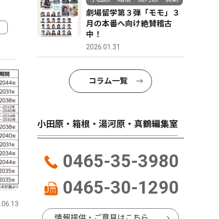
劇場留学第３弾「モモ」３
月の本番へ向け絶賛稽古
中！
2026.01.31
4
5
コラム一覧
小田原・箱根・湯河原・真鶴編集室
0465-35-3980
ピックアップ（PR）
文化
0465-30-1290
.06.13
小田原・箱根・湯河原・真鶴
2026.08.01
小田原・箱
情報提供・ご意見はこちら