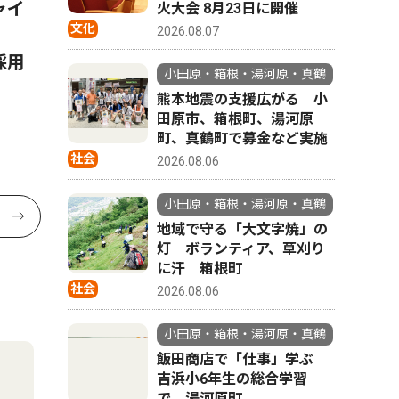
ャイ
小田原市 全小中学校を一貫
自宅便座
火大会 8月23日に開催
文化
2026.08.07
校へ 2031年度から順次再編
トイレ 
採用
日５回分
小田原・箱根・湯河原・真鶴
熊本地震の支援広がる 小
田原市、箱根町、湯河原
町、真鶴町で募金など実施
社会
2026.08.06
小田原・箱根・湯河原・真鶴
地域で守る「大文字焼」の
灯 ボランティア、草刈り
に汗 箱根町
社会
2026.08.06
小田原・箱根・湯河原・真鶴
飯田商店で「仕事」学ぶ
吉浜小6年生の総合学習
で 湯河原町