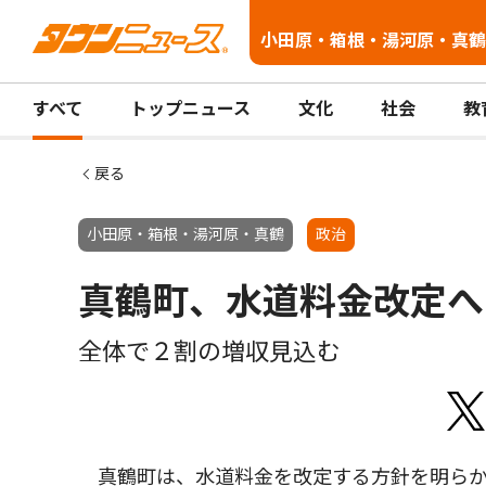
小田原・箱根・湯河原・真鶴
すべて
トップニュース
文化
社会
教
戻る
小田原・箱根・湯河原・真鶴
政治
真鶴町、水道料金改定へ
全体で２割の増収見込む
真鶴町は、水道料金を改定する方針を明らか