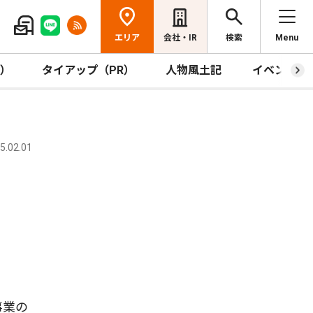
エリア
会社・IR
検索
Menu
R）
タイアップ（PR）
人物風土記
イベント
.02.01
事業の