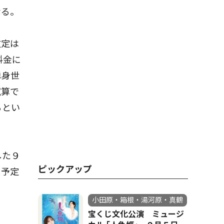
なる。
改定は
料金に
単身世
試算で
るとい
した９
ピックアップ
を予定
小田原・箱根・湯河原・真鶴
宝くじ文化公演 ミュージ