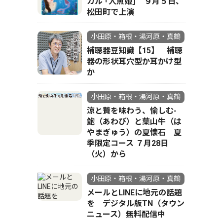
カル ｢人魚姫｣ ９月５日、
松田町で上演
小田原・箱根・湯河原・真鶴
補聴器豆知識【15】 補聴
器の形状耳穴型か耳かけ型
か
小田原・箱根・湯河原・真鶴
涼と贅を味わう、愉しむ-
鮑（あわび）と葉山牛（は
やまぎゅう）の夏懐石 夏
季限定コース ７月28日
（火）から
小田原・箱根・湯河原・真鶴
メールとLINEに地元の話題
を デジタル版TN（タウン
ニュース）無料配信中