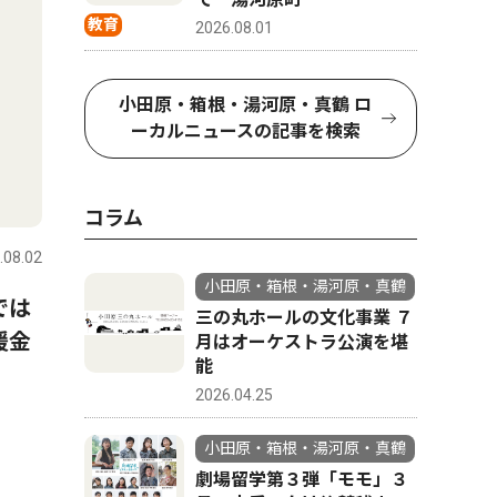
教育
2026.08.01
小田原・箱根・湯河原・真鶴 ロ
ーカルニュースの記事を検索
コラム
.08.02
小田原・箱根・湯河原・真鶴
では
三の丸ホールの文化事業 ７
援金
月はオーケストラ公演を堪
能
2026.04.25
小田原・箱根・湯河原・真鶴
劇場留学第３弾「モモ」３