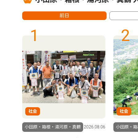
前日
1
2
社会
社会
6.07.11
小田原・箱根・湯河原・真鶴
2026.08.06
小田原・箱