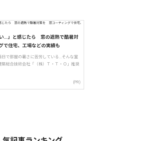
い…」と感じたら 窓の遮熱で酷暑対
グで住宅、工場などの実績も
日で部屋の暑さに苦労している...そんな室
建築総合技術会社「（株）Ｔ・Ｔ・Ｏ」推奨
(PR)
人気記事ランキング