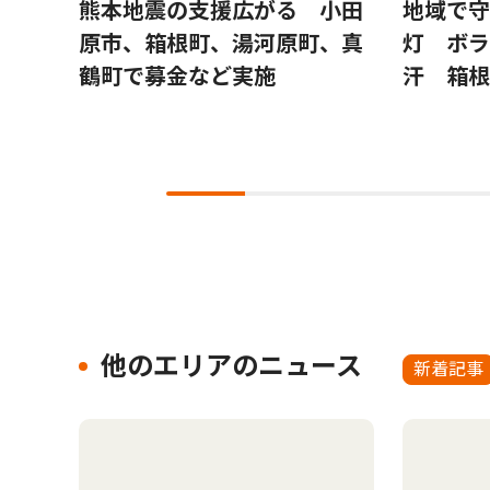
再
熊本地震の支援広がる 小田
地域で守
験科
原市、箱根町、湯河原町、真
灯 ボラ
、小
鶴町で募金など実施
汗 箱根
０人
他のエリアのニュース
新着記事