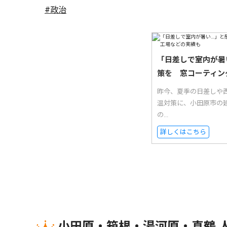
#政治
「日差しで室内が暑
策を 窓コーティン
昨今、夏季の日差しや西
温対策に、小田原市の
の...
詳しくはこちら
小田原・箱根・湯河原・真鶴 