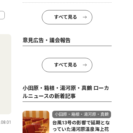
すべて見る
4
5
意見広告・議会報告
すべて見る
小田原・箱根・湯河原・真鶴 ローカ
ルニュースの新着記事
トップニュース
教育
ピックアッ
小田原・箱根・湯河原・真鶴
.08.01
小田原・箱根・湯河原・真鶴
台風13号の影響で延期とな
2026.06.13
小田原・箱
っていた湯河原温泉海上花