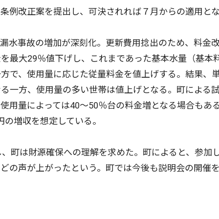
に条例改正案を提出し、可決されれば７月からの適用と
漏水事故の増加が深刻化。更新費用捻出のため、料金
を最大29％値下げし、これまであった基本水量（基本
一方で、使用量に応じた従量料金を値上げする。結果、
なる一方、使用量の多い世帯は値上げとなる。町による
使用量によっては40〜50％台の料金増となる場合もあ
万円の増収を想定している。
し、町は財源確保への理解を求めた。町によると、参加
などの声が上がったという。町では今後も説明会の開催