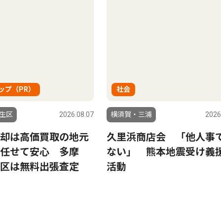
ップ（PR）
社会
生区
2026.08.07
横須賀・三浦
2026
却は高価買取の地元
久里浜商店会 「他人事
任せて安心 多摩
ない」 熊本地震受け義
区は無料出張査定
活動